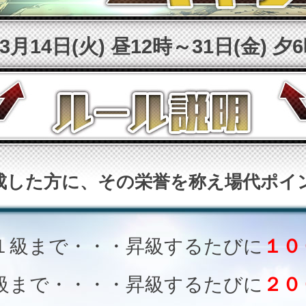
月14日(火) 昼12時～31日(金) 夕
成した方に、その栄誉を称え場代ポイ
１級まで・・・昇級するたびに
１０
級まで・・・・昇級するたびに
２０