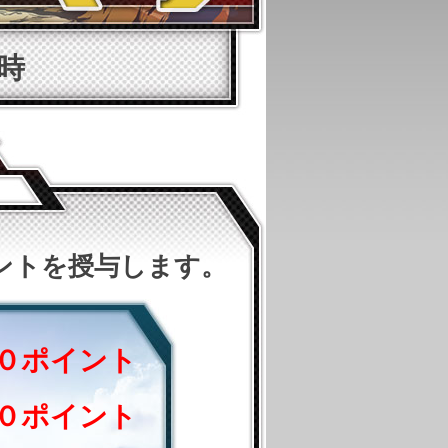
6時
ントを授与します。
０ポイント
０ポイント