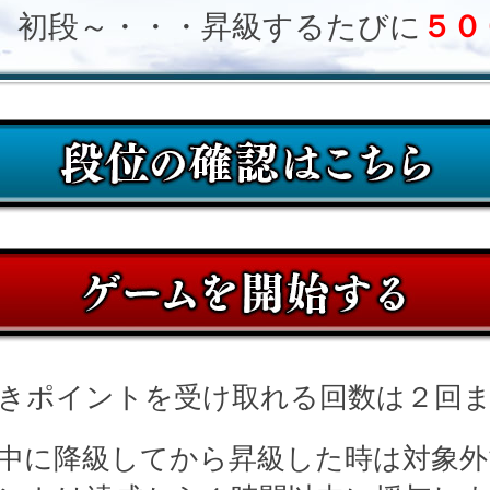
初段～・・・昇級するたびに
５０
きポイントを受け取れる回数は２回
中に降級してから昇級した時は対象外