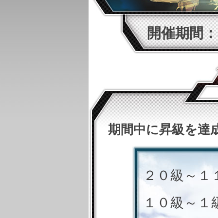
開催期間：3
期間中に昇級を達
２０級～１
１０級～１