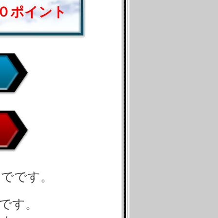
０ポイント
までです。
です。