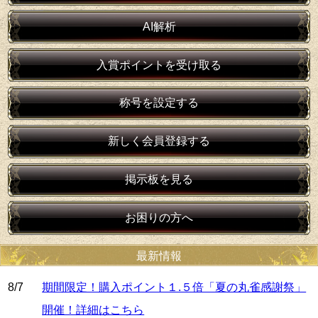
AI解析
入賞ポイントを受け取る
称号を設定する
新しく会員登録する
掲示板を見る
お困りの方へ
最新情報
8/7
期間限定！購入ポイント１.５倍「夏の丸雀感謝祭」
開催！詳細はこちら