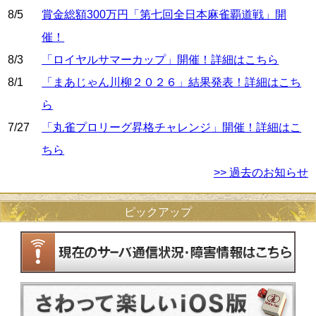
8/5
賞金総額300万円「第七回全日本麻雀覇道戦」開
催！
8/3
「ロイヤルサマーカップ」開催！詳細はこちら
8/1
「まあじゃん川柳２０２６」結果発表！詳細はこち
ら
7/27
「丸雀プロリーグ昇格チャレンジ」開催！詳細はこ
ちら
>> 過去のお知らせ
ピックアップ