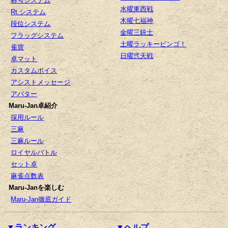
称号システム
水曜東西戦
Rt.システム
木曜七福神
段位システム
金曜三銃士
フラッグシステム
土曜ラッキービンゴ！
雀貨
日曜弐天戦
卓マット
カスタムボイス
アシストメッセージ
アバター
Maru-Jan卓紹介
採用ルール
三麻
三麻ルール
ロイヤルバトル
セット卓
麻雀点数表
Maru-Janを楽しむ
Maru-Jan徹底ガイド
▼ランキング
▼ヘルプ