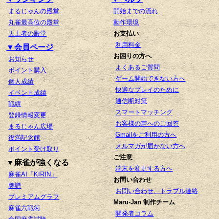
まるじゃんの殿堂
開始までの流れ
丸雀最高位の殿堂
動作環境
天上者の殿堂
お支払い
利用料金
▼会員ページ
お困りの方へ
お知らせ
よくあるご質問
ポイント購入
ゲーム開始できない方へ
個人成績
快適なプレイのために
イベント成績
通信断対策
戦績
スマートマッチング
登録情報変更
お客様の声へのご回答
まるじゃん広場
Gmailをご利用の方へ
役満記念館
メルマガが届かない方へ
ポイント受け取り
ご注意
▼麻雀が強くなる
端末を変更する方へ
麻雀AI「KIRIN」
お問い合わせ
牌譜
お問い合わせ、トラブル連絡
プレミアムグラフ
Maru-Jan 制作チーム
麻雀六戦術
開発者コラム