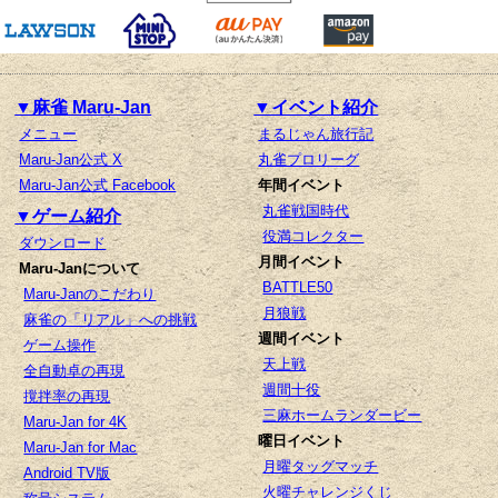
▼麻雀 Maru-Jan
▼イベント紹介
メニュー
まるじゃん旅行記
Maru-Jan公式 X
丸雀プロリーグ
Maru-Jan公式 Facebook
年間イベント
丸雀戦国時代
▼ゲーム紹介
役満コレクター
ダウンロード
月間イベント
Maru-Janについて
BATTLE50
Maru-Janのこだわり
月狼戦
麻雀の「リアル」への挑戦
週間イベント
ゲーム操作
天上戦
全自動卓の再現
週間十役
撹拌率の再現
三麻ホームランダービー
Maru-Jan for 4K
曜日イベント
Maru-Jan for Mac
月曜タッグマッチ
Android TV版
火曜チャレンジくじ