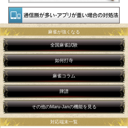
麻雀が強くなる
全国麻雀試験
如何打寺
麻雀コラム
牌譜
その他のMaru-Janの機能を見る
対応端末一覧