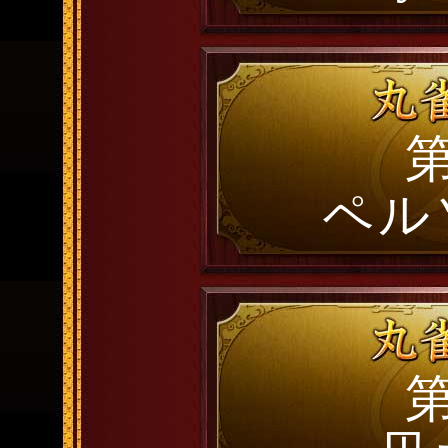
第
ペル
第