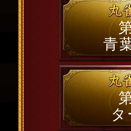
第
青
第
タ