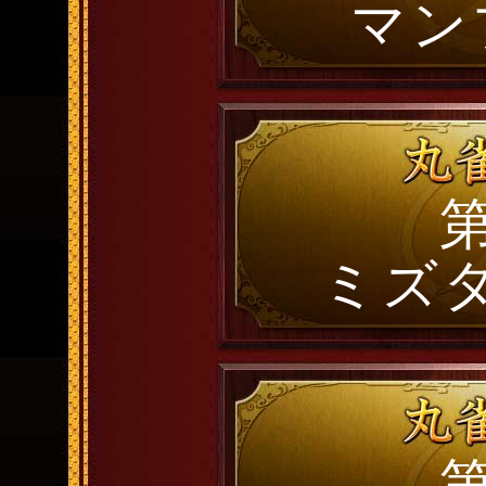
マン
第
ミズ
第