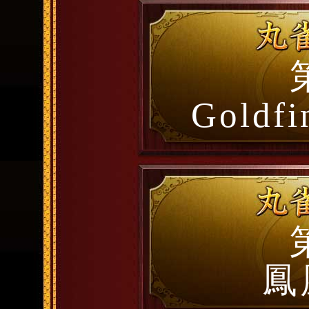
Goldf
鳳