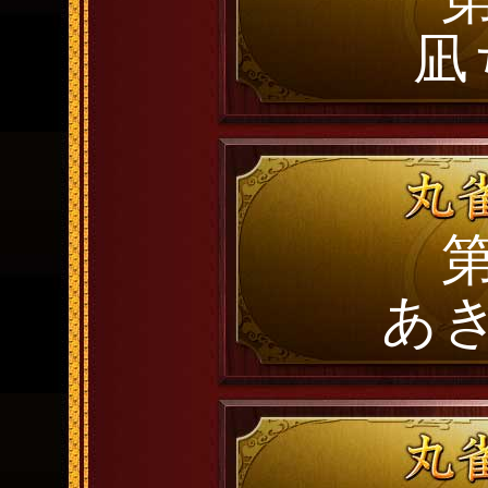
凪
第
あ