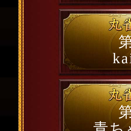
第
ka
第
青ちゃ