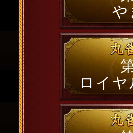
や
第
ロイヤ