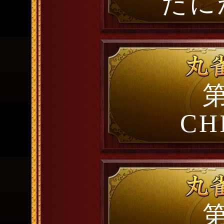
たに
第
CH
第