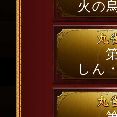
火の
第
しん
第