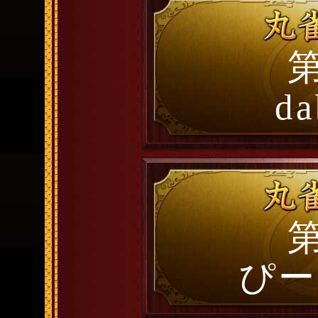
第
da
第
ぴー