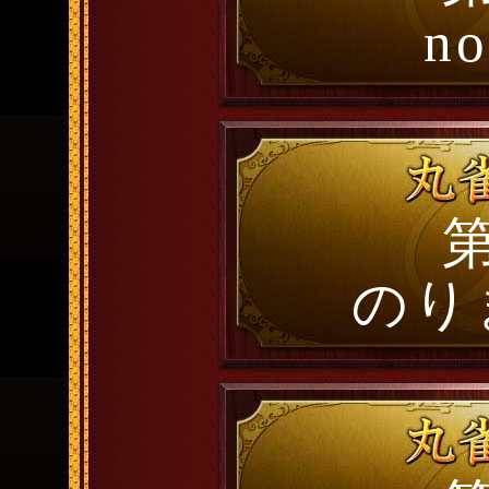
no
第
のり