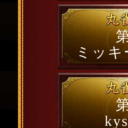
第
ミッキ
第
ky