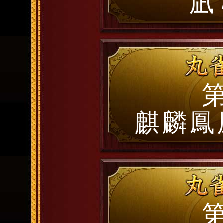
凪
第
麒麟鳳
第