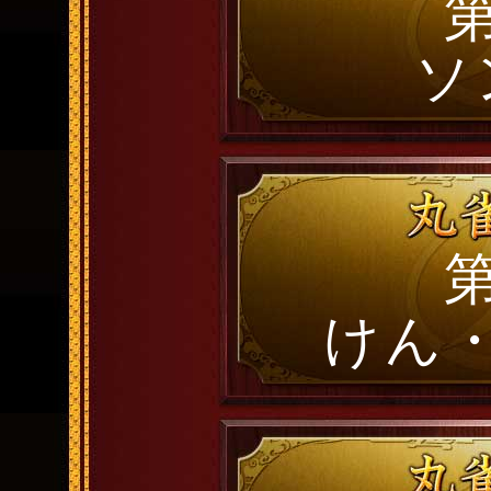
第
ソ
第
けん