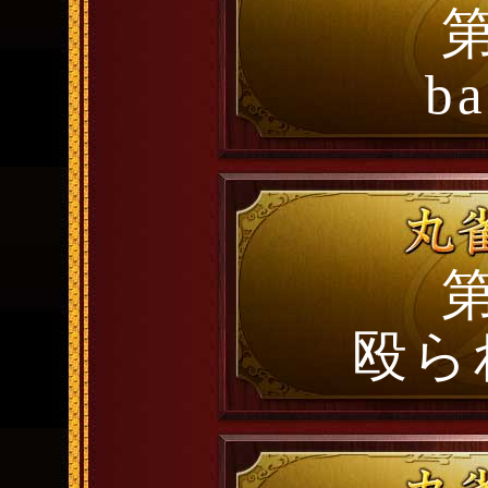
第
ba
第
殴ら