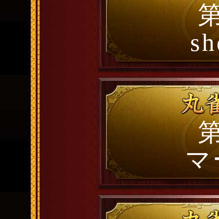
第
sh
第
マ