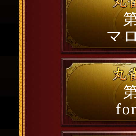
第
マ
第
fo