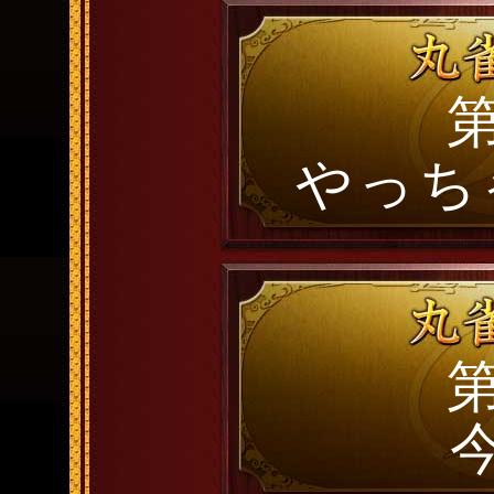
第
やっち
第