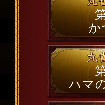
第
か
第
ハマ