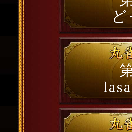
ど
第
las