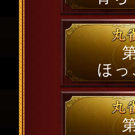
第
ほっ
第