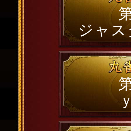
第
ジャス
第