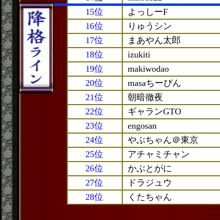
15位
よっしーF
16位
りゅうシン
17位
まあやん太郎
18位
izukiti
19位
makiwodao
20位
masaちーぴん
21位
朝暗徹夜
22位
ギャランGTO
23位
engosan
24位
やぶちゃん＠東京
25位
アチャミチャン
26位
かぶとがに
27位
ドラジュウ
28位
くたちゃん