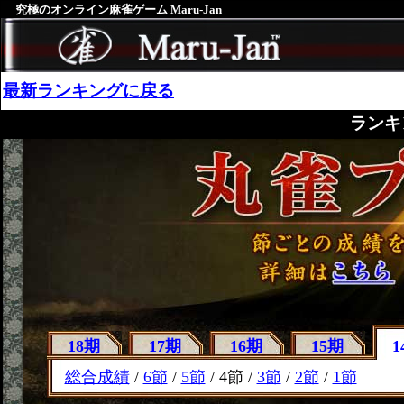
究極のオンライン麻雀ゲーム Maru-Jan
最新ランキングに戻る
ランキ
18期
17期
16期
15期
1
総合成績
/
6節
/
5節
/ 4節 /
3節
/
2節
/
1節