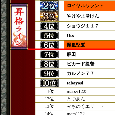
ロイヤルワラント
やけやま＠けん
ショウジ１１７
Oss
鳳凰堅髪
麻田
ピカード提督
カルメン７７
tabayosi
11位
massy1225
12位
とつあん
13位
みちのくエリート
14位
mars1122