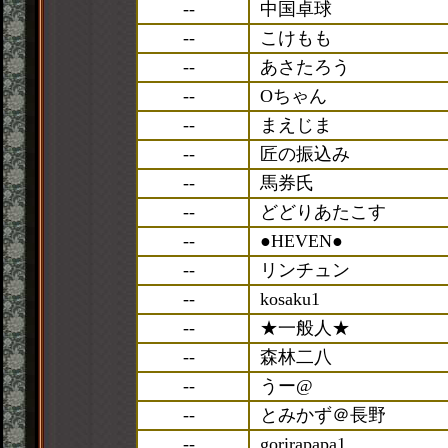
--
中国卓球
--
こけもも
--
あさたろう
--
Oちゃん
--
まえじま
--
匠の振込み
--
馬券氏
--
どどりあたこす
--
●HEVEN●
--
リンチュン
--
kosaku1
--
★一般人★
--
森林二八
--
うー@
--
とみかず＠長野
--
gorirapapa1