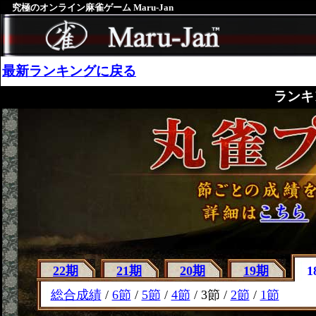
究極のオンライン麻雀ゲーム Maru-Jan
最新ランキングに戻る
ランキ
22期
21期
20期
19期
1
総合成績
/
6節
/
5節
/
4節
/ 3節 /
2節
/
1節