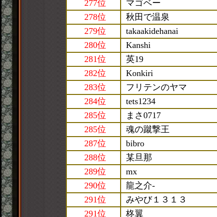
277位
マゴベー
278位
秋田で温泉
279位
takaakidehanai
280位
Kanshi
281位
英19
282位
Konkiri
283位
フリテンのヤマ
284位
tets1234
285位
まさ0717
285位
魂の蹴撃王
287位
bibro
288位
某旦那
289位
mx
290位
龍之介-
291位
みやび１３１３
291位
柊翼