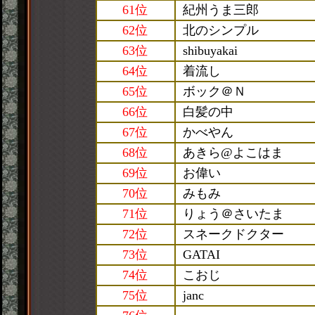
61位
紀州うま三郎
62位
北のシンプル
63位
shibuyakai
64位
着流し
65位
ボック＠Ｎ
66位
白髪の中
67位
かべやん
68位
あきら@よこはま
69位
お偉い
70位
みもみ
71位
りょう＠さいたま
72位
スネークドクター
73位
GATAI
74位
こおじ
75位
janc