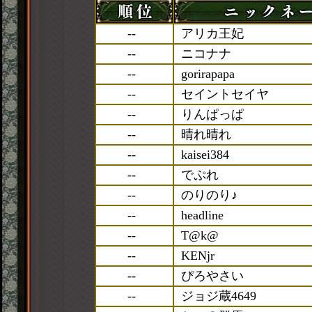
--
アリカ王妃
--
ニコナナ
--
gorirapapa
--
セイントセイヤ
--
りんぱっぱ
--
晴れ晴れ
--
kaisei384
--
でぷれ
--
のりのり♪
--
headline
--
T@k@
--
KENjr
--
ぴろやさい
--
ジョジ蔵4649