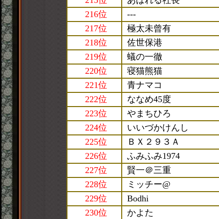
215位
あばれる社長
216位
---
217位
極太未曾有
218位
佐世保港
219位
蟻の一徹
220位
寝猫熊猫
221位
青ナマコ
222位
ななめ45度
223位
やまちひろ
224位
いいづかけんし
225位
ＢＸ２９３Ａ
226位
ふみふみ1974
227位
賢一＠三重
228位
ミッチー@
229位
Bodhi
230位
かよた