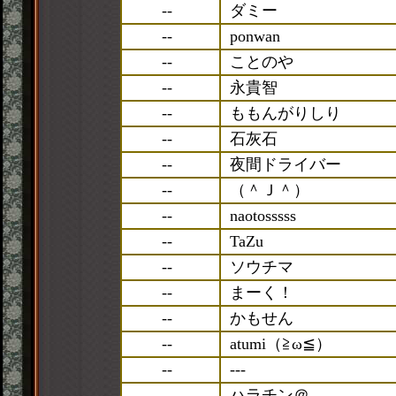
--
ダミー
--
ponwan
--
ことのや
--
永貴智
--
ももんがりしり
--
石灰石
--
夜間ドライバー
--
（＾Ｊ＾）
--
naotosssss
--
TaZu
--
ソウチマ
--
まーく！
--
かもせん
--
atumi（≧ω≦）
--
---
--
ハラチン＠