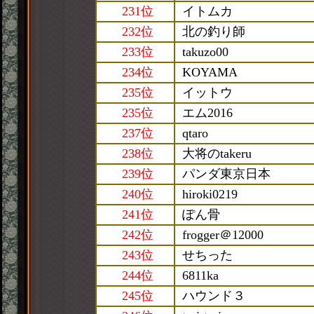
231位
イトムカ
232位
北の釣り師
233位
takuzo00
234位
KOYAMA
235位
イットウ
235位
エム2016
237位
qtaro
238位
大将のtakeru
239位
パンダ東京日本
240位
hiroki0219
241位
ぽん骨
242位
frogger＠12000
243位
せちった
244位
6811ka
245位
ハウンド３