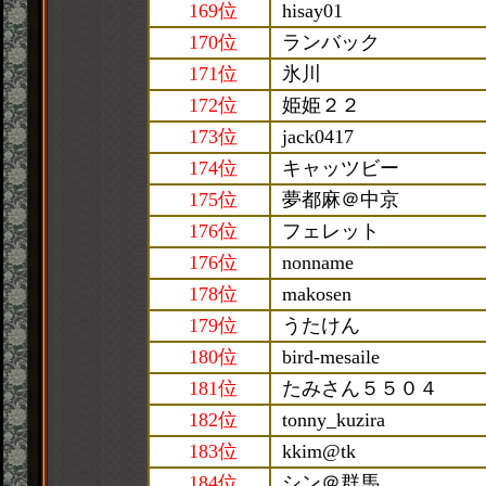
169位
hisay01
170位
ランバック
171位
氷川
172位
姫姫２２
173位
jack0417
174位
キャッツビー
175位
夢都麻＠中京
176位
フェレット
176位
nonname
178位
makosen
179位
うたけん
180位
bird-mesaile
181位
たみさん５５０４
182位
tonny_kuzira
183位
kkim@tk
184位
シン＠群馬