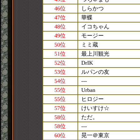
46位
しらかつ
47位
華蝶
48位
イコちゃん
49位
モージー
50位
ミミ蔵
51位
最上川観光
52位
DrIK
53位
ルパンの友
54位
---
55位
Urban
55位
ヒロジー
57位
けいすけ☆
58位
ただ。
58位
---
60位
晃一＠東京