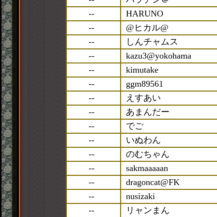
--
HARUNO
--
@ヒカル@
--
しんチャムス
--
kazu3@yokohama
--
kimutake
--
ggm89561
--
えすあい
--
あまんだー
--
でご
--
いぬわん
--
のむちゃん
--
sakmaaaaan
--
dragoncat@FK
--
nusizaki
--
リャンまん