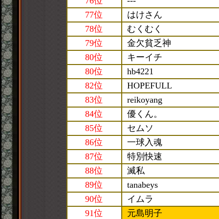
76位
---
77位
はけさん
78位
むくむく
79位
金欠貧乏神
80位
キーイチ
80位
hb4221
82位
HOPEFULL
83位
reikoyang
84位
優くん。
85位
セムソ
86位
一球入魂
87位
特別快速
88位
滅私
89位
tanabeys
90位
イムラ
91位
元島明子