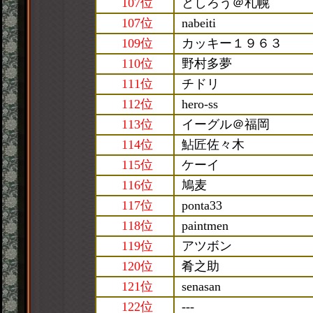
107位
としろう＠札幌
107位
nabeiti
109位
カッキー１９６３
110位
野村多夢
111位
チドリ
112位
hero-ss
113位
イーグル＠福岡
114位
鮎匠佐々木
115位
ケーイ
116位
鳩麦
117位
ponta33
118位
paintmen
119位
アツボン
120位
肴之助
121位
senasan
122位
---