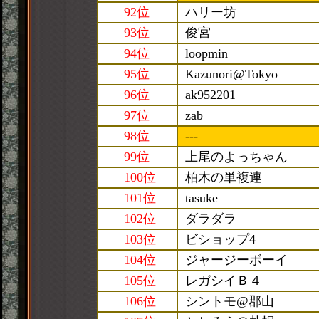
92位
ハリー坊
93位
俊宮
94位
loopmin
95位
Kazunori@Tokyo
96位
ak952201
97位
zab
98位
---
99位
上尾のよっちゃん
100位
柏木の単複連
101位
tasuke
102位
ダラダラ
103位
ビショップ4
104位
ジャージーボーイ
105位
レガシイＢ４
106位
シントモ@郡山