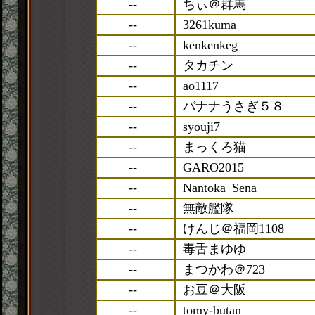
--
ちぃ＠群馬
--
3261kuma
--
kenkenkeg
--
タカチン
--
ao1117
--
バナナうさぎ５８
--
syouji7
--
まっくろ猫
--
GARO2015
--
Nantoka_Sena
--
無敵艦隊
--
けんじ＠福岡1108
--
毒舌まゆゆ
--
まつかわ＠723
--
お豆＠大阪
--
tomy-butan