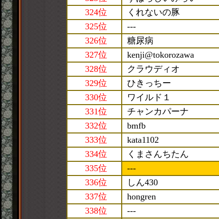
324位
くれないの豚
325位
---
326位
糖尿病
327位
kenji@tokorozawa
328位
クラウディオ
329位
ひきっちー
330位
ワイルド１
331位
チャンカパーナ
332位
bmfb
333位
kata1102
334位
くまさんちたん
335位
---
336位
しん430
337位
hongren
338位
---