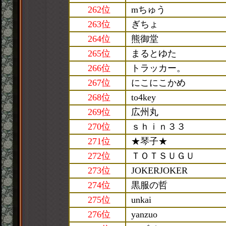
262位
mちゅう
263位
ぎちょ
264位
熊御堂
265位
まるとゆた
266位
トラッカー。
267位
にこにこかめ
268位
to4key
269位
広州丸
270位
ｓｈｉｎ３３
271位
★琴子★
272位
ＴＯＴＳＵＧＵ
273位
JOKERJOKER
274位
黒服の哲
275位
unkai
276位
yanzuo