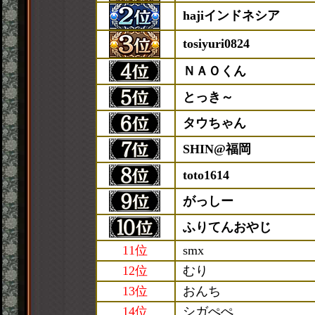
hajiインドネシア
tosiyuri0824
ＮＡＯくん
とっき～
タウちゃん
SHIN@福岡
toto1614
がっしー
ふりてんおやじ
11位
smx
12位
むり
13位
おんち
14位
シガぺぺ