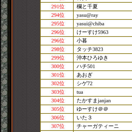
291位
欄と千夏
294位
yasu@ray
295位
yasui@chiba
296位
けーすけ5963
296位
小暮
298位
タッチ3823
299位
沖本ひろゆき
300位
ハチ501
301位
あおぎ
302位
シゲ72
303位
tua
304位
たかすまjanjan
305位
ゆーすけ＠＠
306位
いた３
307位
チャーガティーニ