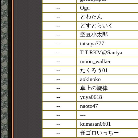
--
Ogu
--
とわたん
--
どすとらいく
--
空豆小太郎
--
tatsuya777
--
T-T-RKM@Santya
--
moon_walker
--
たくろう01
--
aokinoko
--
卓上の旋律
--
yuya0618
--
naoto47
--
---
--
kumasan0601
--
雀ゴロいっちー