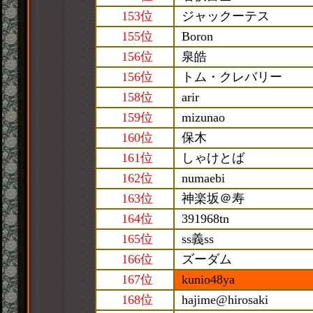
153位
ジャックーテス
155位
Boron
156位
泉皓
156位
トム・クレバリー
158位
arir
159位
mizunao
160位
保木
161位
しゃけとば
162位
numaebi
163位
神楽坂＠寿
164位
391968tn
165位
ss義ss
166位
ズーダム
167位
kunio48ya
168位
hajime@hirosaki