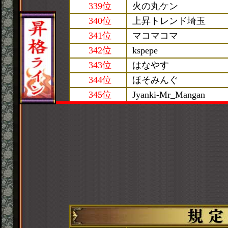
339位
火の丸ケン
340位
上昇トレンド埼玉
341位
マコマコマ
342位
kspepe
343位
はなやす
344位
ほそみんぐ
345位
Jyanki-Mr_Mangan