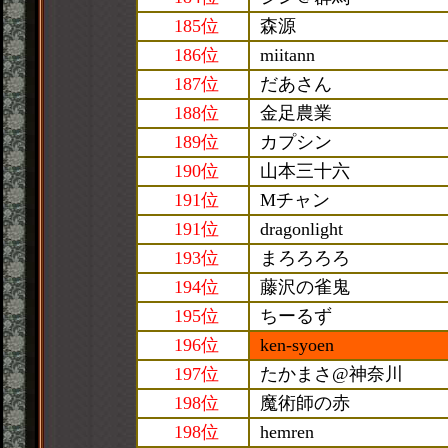
185位
森源
186位
miitann
187位
だあさん
188位
金足農業
189位
カプシン
190位
山本三十六
191位
Mチャン
191位
dragonlight
193位
まろろろろ
194位
藤沢の雀鬼
195位
ちーるず
196位
ken-syoen
197位
たかまさ@神奈川
198位
魔術師の赤
198位
hemren