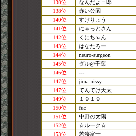
138位
なんだよ三郎
138位
赤い公園
140位
すけりょう
141位
にゃっとさん
142位
くにちゃん
143位
はなたろー
144位
neuro-surgeon
145位
ダル@千葉
146位
---
147位
jima-nissy
147位
てんてけ天太
149位
１９１９
150位
fuc
151位
中野の太陽
152位
☆ルーク☆
153位
若狭富士