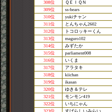
308位
ＱＥＩＱＮ
309位
ss-bears
310位
yukiチャン
311位
とんちゃん2602
312位
トコロッキーくん
313位
maguro102
314位
みずたか
315位
parliament008
316位
いくま
317位
アラタキ
318位
kiichan
319位
ikasan
320位
ゆき＆テレ
321位
モンモン419
322位
いちにゃん
323位
すばらしいみらい