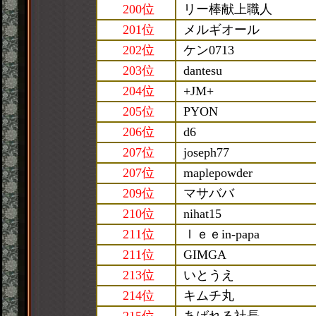
200位
リー棒献上職人
201位
メルギオール
202位
ケン0713
203位
dantesu
204位
+JM+
205位
PYON
206位
d6
207位
joseph77
207位
maplepowder
209位
マサババ
210位
nihat15
211位
ｌｅｅin-papa
211位
GIMGA
213位
いとうえ
214位
キムチ丸