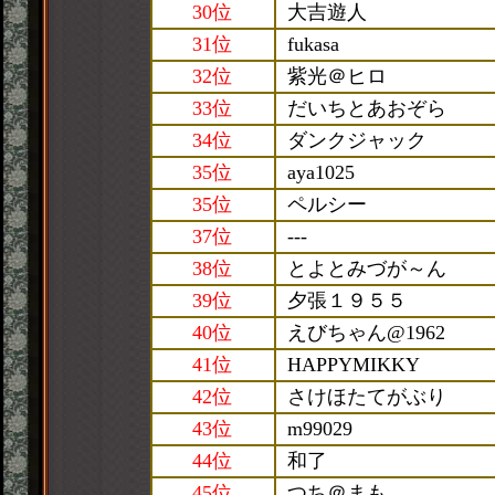
30位
大吉遊人
31位
fukasa
32位
紫光＠ヒロ
33位
だいちとあおぞら
34位
ダンクジャック
35位
aya1025
35位
ペルシー
37位
---
38位
とよとみづが～ん
39位
夕張１９５５
40位
えびちゃん@1962
41位
HAPPYMIKKY
42位
さけほたてがぶり
43位
m99029
44位
和了
45位
つち＠まも