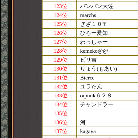
123位
パンパン大佐
124位
marchs
125位
ぎざ１０〒
126位
ひろー愛知
127位
わっしゃー
128位
kemeko@@
129位
ビリ吉
130位
りょう(もあい)
131位
Bierce
132位
ユラたん
133位
oipunk６２８
134位
チャンドラー
135位
---
136位
河
137位
kagaya