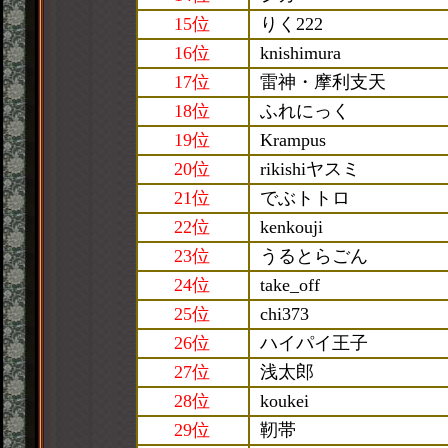
15位
りく222
16位
knishimura
17位
雷神・摩利支天
18位
ふれにっく
19位
Krampus
20位
rikishiヤスミ
21位
でぶトトロ
22位
kenkouji
23位
うるとらごん
24位
take_off
25位
chi373
26位
ハイパイ王子
27位
浅太郎
28位
koukei
29位
靭帯