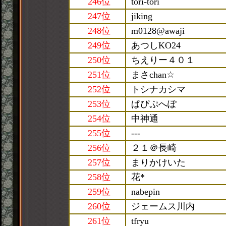
246位
tori-tori
247位
jiking
248位
m0128@awaji
249位
あつしKO24
250位
ちえりー４０１
251位
まさchan☆
252位
トシナカシマ
253位
ぱぴぷへぽ
254位
中神通
255位
---
256位
２１＠長崎
257位
まりかけいた
258位
花*
259位
nabepin
260位
ジェームス川内
261位
tfryu