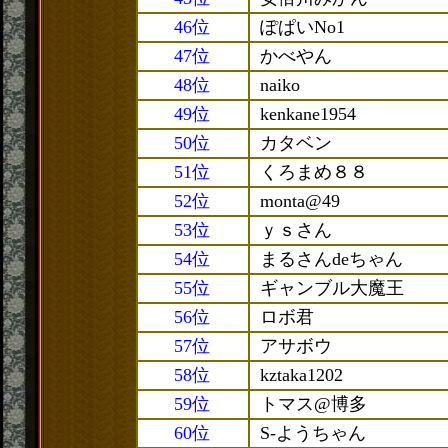
46位
ぽぱいNo1
47位
かべやん
48位
naiko
49位
kenkane1954
50位
カタベン
51位
くろまめ８８
52位
monta@49
53位
ｙｓさん
54位
まるさんdeちゃん
55位
ギャンブル大魔王
56位
ロボ君
57位
アサボウ
58位
kztaka1202
59位
トマス@博多
60位
S-ようちゃん