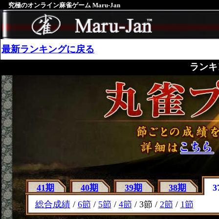
究極のオンライン麻雀ゲーム Maru-Jan
最新ランキングに戻る
ランキ
41期
40期
39期
38期
3
総合成績
/
6節
/
5節
/
4節
/ 3節 /
2節
/
1節