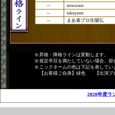
--
nowzono
--
takayann
--
まあ雀プロ生陽弘
昇格・降格ラインは変動します。
規定半荘を満たしていない場合、節
ニックネームの色は下記を表してい
【お客様ご自身】緑色 【出演プ
2020年度