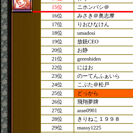
15位
ニホンバシ＠
16位
みさき＠奥志摩
17位
りおひなけん
18位
umadosi
19位
放銃CEO
20位
お静
21位
greenhiden
22位
にはお
23位
のーてんふぁいら
24位
こぶた＠松戸
25位
どっから
26位
飛翔夢牌
27位
aran0901
28位
きりねこ１９９８
29位
massy1225