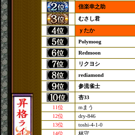
信楽幸之助
むさし君
ｙたか
Polymoog
Redmoon
リクヨシ
rediamond
参流雀士
杏33
11位
mまう
12位
dry-846
13位
toshi-4-1-0
14位
林守