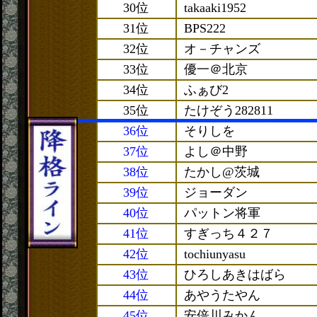
30位
takaaki1952
31位
BPS222
32位
オ－チャンズ
33位
優一＠北京
34位
ふぁび2
35位
たけぞう282811
36位
そりしを
37位
よし＠中野
38位
たかし@茨城
39位
ジョーダン
40位
パットン将軍
41位
すぎっち４２７
42位
tochiunyasu
43位
ひろしあきはばら
44位
あやうたやん
45位
安倍川みかん