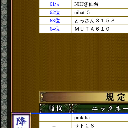
61位
NHJ@仙台
62位
nihat15
63位
とっさん３１５３
64位
ＭＵＴＡ６１０
--
pinkdia
--
サト２８