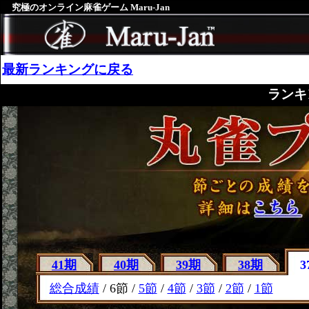
究極のオンライン麻雀ゲーム Maru-Jan
最新ランキングに戻る
ランキ
41期
40期
39期
38期
3
総合成績
/ 6節 /
5節
/
4節
/
3節
/
2節
/
1節