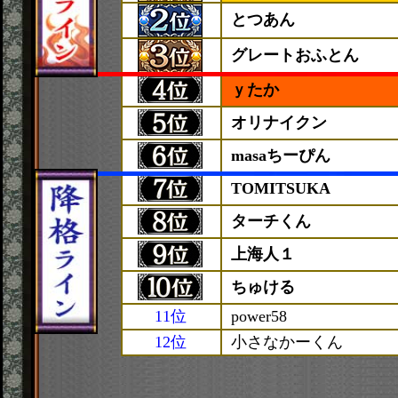
とつあん
グレートおふとん
ｙたか
オリナイクン
masaちーぴん
TOMITSUKA
ターチくん
上海人１
ちゅける
11位
power58
12位
小さなかーくん