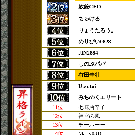
放銃CEO
ちゅける
りょうたろう。
のりぴい0828
JIN2884
しのぶパパ
有田圭壮
Utautai
みちのくエリート
11位
七味唐辛子
12位
神宮の風
13位
チーホーー
14位
Marty0316