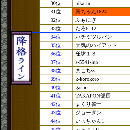
30位
pikarin
31位
青ちゃん1824
32位
ふもにぎ
33位
たろ8112
34位
ハチミツルパン
35位
天気のハイアット
36位
雀坊１３
37位
s-5541-ino
38位
まこちss
39位
k-korokoro
40位
gasho
41位
TAKAPON部長
42位
まくり雀士
43位
ジョーダン
44位
いっちゃん1
45位
toshi-4-1-0