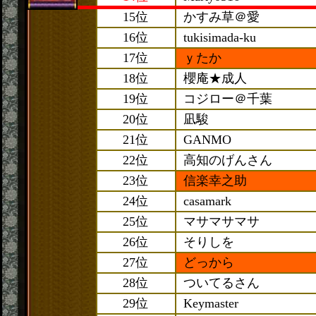
15位
かすみ草＠愛
16位
tukisimada-ku
17位
ｙたか
18位
櫻庵★成人
19位
コジロー＠千葉
20位
凪駿
21位
GANMO
22位
高知のげんさん
23位
信楽幸之助
24位
casamark
25位
マサマサマサ
26位
そりしを
27位
どっから
28位
ついてるさん
29位
Keymaster