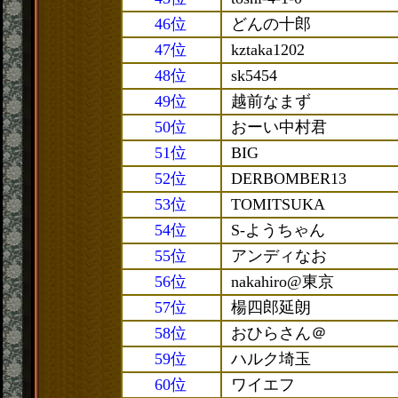
46位
どんの十郎
47位
kztaka1202
48位
sk5454
49位
越前なまず
50位
おーい中村君
51位
BIG
52位
DERBOMBER13
53位
TOMITSUKA
54位
S-ようちゃん
55位
アンディなお
56位
nakahiro@東京
57位
楊四郎延朗
58位
おひらさん＠
59位
ハルク埼玉
60位
ワイエフ