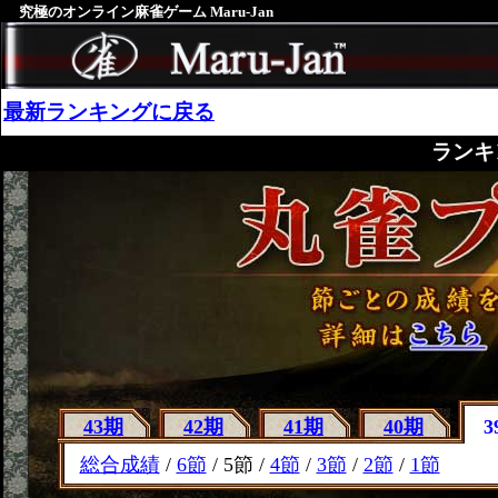
究極のオンライン麻雀ゲーム Maru-Jan
最新ランキングに戻る
ランキ
43期
42期
41期
40期
3
総合成績
/
6節
/ 5節 /
4節
/
3節
/
2節
/
1節