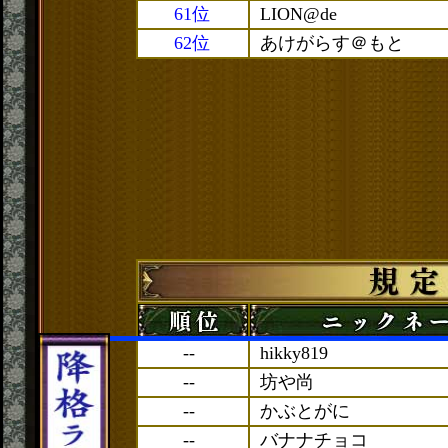
61位
LION@de
62位
あけがらす＠もと
--
hikky819
--
坊や尚
--
かぶとがに
--
バナナチョコ