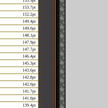
155.9pt
153.7pt
152.2pt
149.4pt
149.0pt
148.1pt
147.9pt
147.7pt
146.4pt
145.3pt
143.0pt
142.8pt
142.0pt
141.7pt
141.0pt
139.4pt