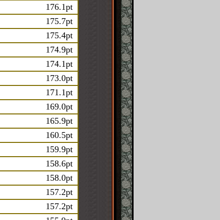
176.1pt
175.7pt
175.4pt
174.9pt
174.1pt
173.0pt
171.1pt
169.0pt
165.9pt
160.5pt
159.9pt
158.6pt
158.0pt
157.2pt
157.2pt