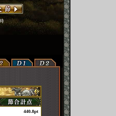
2時
440.8pt