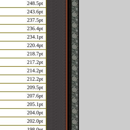
248.5pt
243.6pt
237.5pt
236.4pt
234.1pt
220.4pt
218.7pt
217.2pt
214.2pt
212.2pt
209.5pt
207.6pt
205.1pt
204.0pt
202.0pt
198.0pt