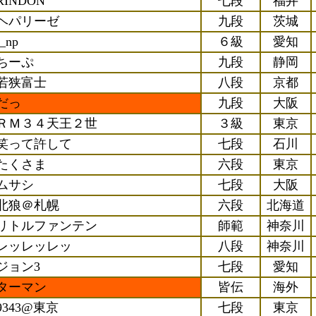
RINDON
七段
福井
ヘパリーゼ
九段
茨城
t_np
６級
愛知
ちーぷ
九段
静岡
若狭富士
八段
京都
だっ
九段
大阪
ＲＭ３４天王２世
３級
東京
笑って許して
七段
石川
たくさま
六段
東京
ムサシ
七段
大阪
北狼＠札幌
六段
北海道
リトルファンテン
師範
神奈川
レッレッレッ
八段
神奈川
ジョン3
七段
愛知
ターマン
皆伝
海外
9343@東京
七段
東京