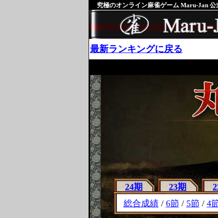
究極のオンライン麻雀ゲーム Maru-Jan 
最新ランキングに戻る
24期
23期
総合成績
/
6節
/
5節
/
4