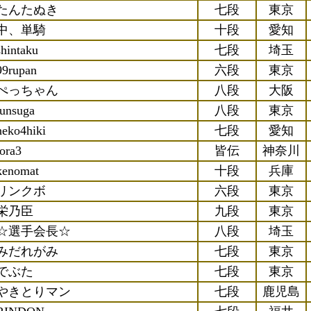
たんたぬき
七段
東京
中、単騎
十段
愛知
shintaku
七段
埼玉
99rupan
六段
東京
ぺっちゃん
八段
大阪
junsuga
八段
東京
neko4hiki
七段
愛知
tora3
皆伝
神奈川
kenomat
十段
兵庫
リンクボ
六段
東京
栄乃臣
九段
東京
☆選手会長☆
八段
埼玉
みだれがみ
七段
東京
でぶた
七段
東京
やきとりマン
七段
鹿児島