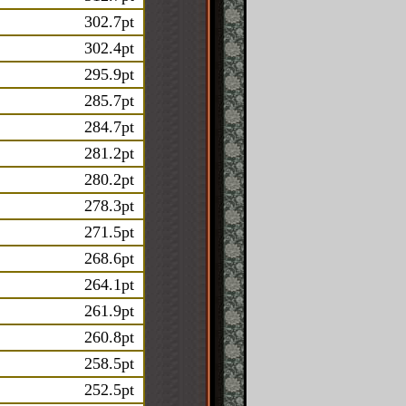
302.7pt
302.4pt
295.9pt
285.7pt
284.7pt
281.2pt
280.2pt
278.3pt
271.5pt
268.6pt
264.1pt
261.9pt
260.8pt
258.5pt
252.5pt