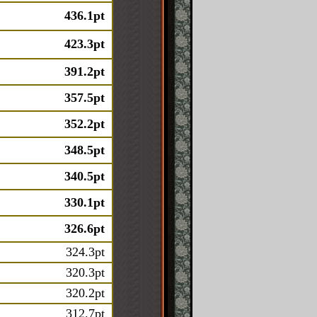
436.1pt
423.3pt
391.2pt
357.5pt
352.2pt
348.5pt
340.5pt
330.1pt
326.6pt
324.3pt
320.3pt
320.2pt
312.7pt