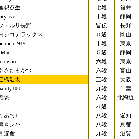
無想点生
七段
福井
cityriver
十段
静岡
フォルサ長野
皆伝
長野
ヨシコデラックス
10級
岡山
benben1949
十段
東京
aMat
５級
静岡
monson
六段
東京
やさたまかつ
六段
富山
三橋浩太
三段
大阪
handy100
九段
千葉
彪悠
六段
北海道
--
20級
---
たあち1
八段
愛知
鳴きシバ
八段
京都
月読命
九段
滋賀