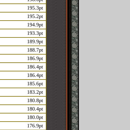
195.3pt
195.2pt
194.9pt
193.3pt
189.9pt
188.7pt
186.9pt
186.4pt
186.4pt
185.6pt
183.2pt
180.8pt
180.4pt
180.0pt
176.9pt