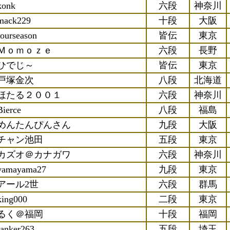
konk
六段
神奈川
mack229
十段
大阪
fourseason
皆伝
東京
Ｍｏｍｏｚｅ
六段
長野
ひでじ～
皆伝
東京
戸塚金次
八段
北海道
ほたる２００１
六段
神奈川
Bierce
八段
福島
めんたんぴんさん
九段
大阪
チャン池田
五段
東京
カズオ＠カナガワ
六段
神奈川
yamayama27
九段
東京
アール2世
六段
群馬
king000
二段
東京
るく＠福岡
十段
福岡
ranker263
五段
埼玉