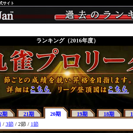
公式サイト
ランキング（2016年度）
22期
21期
20期
19期
18期
節
/
3節
/ 2節 /
1節