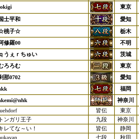
tokigi
東京
国士平和
愛知
☆桃子☆
栃木
阿修羅00
不明
ｑうぇｒちゅい
茨城
むろろむ
東京
刹那0702
愛知
akk
福岡
akemi@nhk
神奈川
luehdorf
皆伝
東京
トンガリ王子
九段
神奈川
キレてな～い！
皆伝
静岡
nukayan
七段
秋田