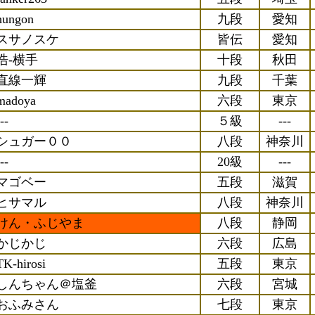
hungon
九段
愛知
スサノスケ
皆伝
愛知
浩-横手
十段
秋田
直線一輝
九段
千葉
madoya
六段
東京
--
５級
---
シュガー００
八段
神奈川
--
20級
---
マゴベー
五段
滋賀
ヒサマル
八段
神奈川
けん・ふじやま
八段
静岡
かじかじ
六段
広島
TK-hirosi
五段
東京
しんちゃん＠塩釜
六段
宮城
おふみさん
七段
東京