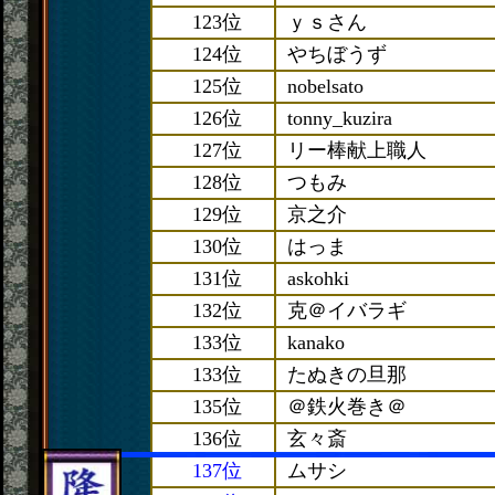
123位
ｙｓさん
124位
やちぼうず
125位
nobelsato
126位
tonny_kuzira
127位
リー棒献上職人
128位
つもみ
129位
京之介
130位
はっま
131位
askohki
132位
克＠イバラギ
133位
kanako
133位
たぬきの旦那
135位
＠鉄火巻き＠
136位
玄々斎
137位
ムサシ