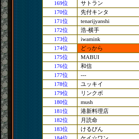
169位
サトラン
170位
先付キンタ
171位
tenarijyanshi
172位
浩-横手
173位
iwamink
174位
どっから
175位
MABUI
176位
和信
177位
---
178位
ユッキイ
179位
リンクボ
180位
mush
181位
港新料理店
182位
月読命
183位
けるびん
184位
ケイ☆ワン