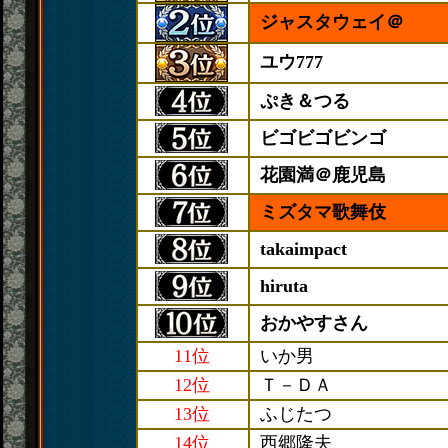
ジャスタウェイ＠
ユウ777
ぷき＆つる
ビゴビゴビンゴ
花園満＠鹿児島
ミズタマ歌舞伎
takaimpact
hiruta
おかやすさん
11位
いか男
12位
Ｔ－ＤＡ
13位
ふじたつ
14位
西郷隆夫