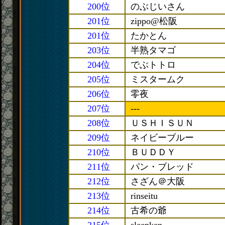
200位
のぶじいさん
201位
zippo@松阪
201位
たかとん
203位
半熟タマゴ
204位
でぶトトロ
205位
ミスタームク
206位
零夜
207位
---
208位
ＵＳＨＩＳＵＮ
209位
ネイビーブルー
210位
ＢＵＤＤＹ
211位
パン・ブレッド
212位
さざん＠大阪
213位
rinseitu
214位
古希の爺