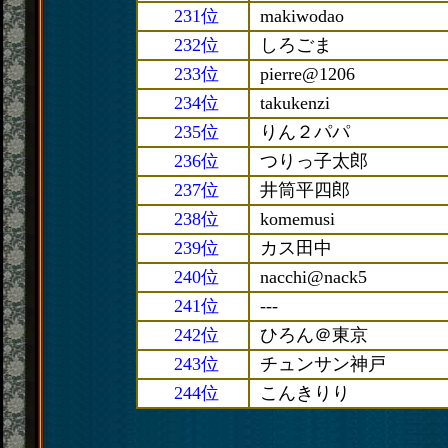
231位
makiwodao
232位
しろごま
233位
pierre@1206
234位
takukenzi
235位
りん２パパ
236位
つりっ子太郎
237位
井筒平四郎
238位
komemusi
239位
カス田中
240位
nacchi@nack5
241位
---
242位
ひろん＠東京
243位
チュンサン神戸
244位
こんきりり