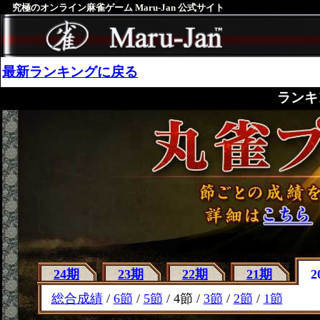
究極のオンライン麻雀ゲーム Maru-Jan 公式サイト
最新ランキングに戻る
ランキ
24期
23期
22期
21期
2
総合成績
/
6節
/
5節
/ 4節 /
3節
/
2節
/
1節