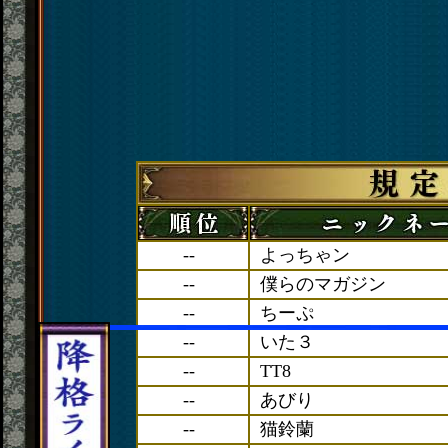
--
よっちゃン
--
僕らのマガジン
--
ちーぷ
--
いた３
--
TT8
--
あびり
--
猫鈴蘭