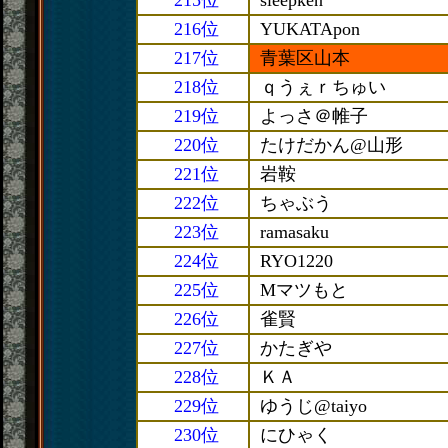
215位
sleepken
216位
YUKATApon
217位
青葉区山本
218位
ｑうぇｒちゅい
219位
よっさ＠帷子
220位
たけだかん@山形
221位
岩鞍
222位
ちゃぶう
223位
ramasaku
224位
RYO1220
225位
Mマツもと
226位
雀賢
227位
かたぎや
228位
ＫＡ
229位
ゆうじ@taiyo
230位
にひゃく