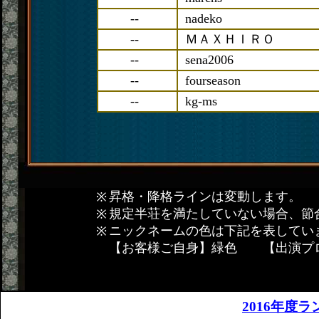
--
nadeko
--
ＭＡＸＨＩＲＯ
--
sena2006
--
fourseason
--
kg-ms
昇格・降格ラインは変動します。
規定半荘を満たしていない場合、節
ニックネームの色は下記を表してい
【お客様ご自身】緑色 【出演プ
2016年度