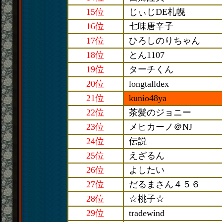
15位
じぃじDE札幌
16位
七味唐辛子
17位
ひろしのりちゃん
18位
とん1107
19位
ターチくん
20位
longtalldex
21位
kunio48ya
22位
茶髪のジョニー
23位
メヒカーノ＠NJ
24位
伝説
25位
えざるん
26位
よしたい
27位
だるまさん４５６
28位
☆桃子☆
29位
tradewind