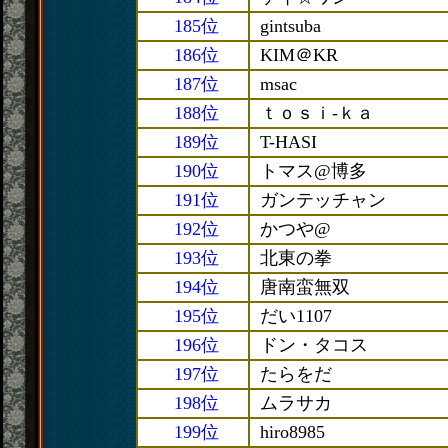
185位
gintsuba
186位
KIM＠KR
187位
msac
188位
ｔｏｓｉ-ｋａ
189位
T-HASI
190位
トマス@博多
191位
ガンテッチャン
192位
かつや@
193位
北東の拳
194位
唐南蛮無双
195位
だい1107
196位
ドン・タコス
197位
たらをだ
198位
ムラサカ
199位
hiro8985