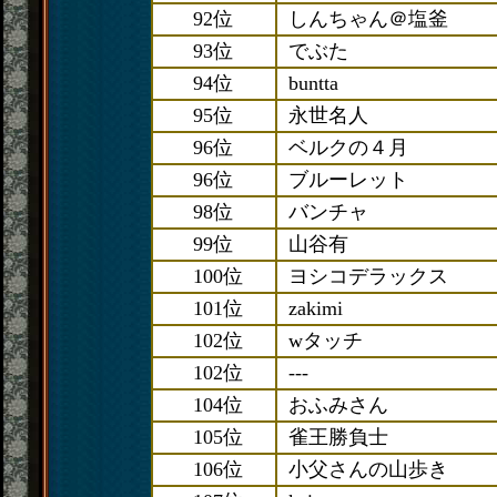
92位
しんちゃん＠塩釜
93位
でぶた
94位
buntta
95位
永世名人
96位
ベルクの４月
96位
ブルーレット
98位
バンチャ
99位
山谷有
100位
ヨシコデラックス
101位
zakimi
102位
wタッチ
102位
---
104位
おふみさん
105位
雀王勝負士
106位
小父さんの山歩き