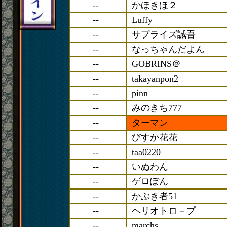
--
かほきほ２
--
Luffy
--
サプライズ誠吾
--
なっちゃんだよん
--
GOBRINS＠
--
takayanpon2
--
pinn
--
みのきち777
--
ターマン
--
びすか花花
--
taa0220
--
いぬわん
--
ゲロぽん
--
かぶき者51
--
ヘリオトロ－プ
--
marchs