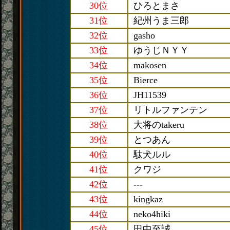
30位
ひろとまさ
31位
紀州うま三郎
32位
gasho
33位
ゆうじＮＹＹ
34位
makosen
35位
Bierce
36位
JH11539
37位
リトルファンテン
38位
大将のtakeru
39位
とつあん
40位
駄犬ルル
41位
クワジ
42位
---
43位
kingkaz
44位
neko4hiki
45位
田中至誠