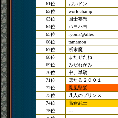
61位
おいドン
62位
worldchamp
63位
国士妄想
64位
ハヨハヨ
65位
ryoma@alles
66位
tamamon
67位
断末魔
68位
またせたね
69位
みだれがみ
70位
中、単騎
71位
ほたる２００１
72位
鳳凰堅髪
73位
凡人のプリンス
74位
高倉武士
75位
---