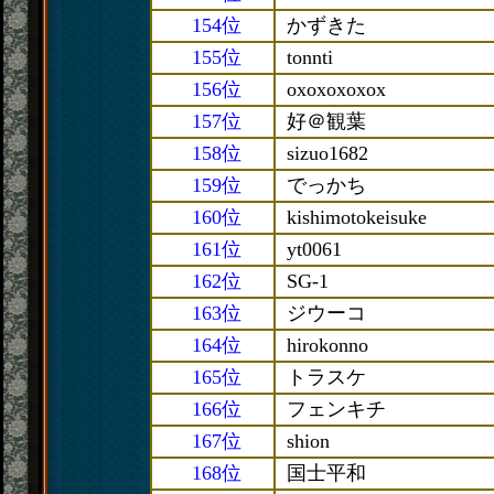
154位
かずきた
155位
tonnti
156位
oxoxoxoxox
157位
好＠観葉
158位
sizuo1682
159位
でっかち
160位
kishimotokeisuke
161位
yt0061
162位
SG-1
163位
ジウーコ
164位
hirokonno
165位
トラスケ
166位
フェンキチ
167位
shion
168位
国士平和