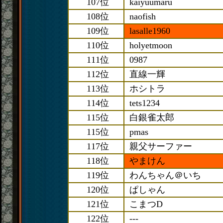
107位
kaiyuumaru
108位
naofish
109位
lasalle1960
110位
holyetmoon
111位
0987
112位
直線一輝
113位
ホシトラ
114位
tets1234
115位
白銀雀太郎
115位
pmas
117位
親父サーファー
118位
やまけん
119位
わんちゃん＠いち
120位
ぱしゃん
121位
こまつD
122位
---