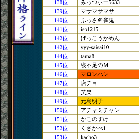
138位
みっつぃー5633
139位
マサマサマサ
140位
ふっさ＠雀鬼
141位
iso1215
142位
げっこうかめん
142位
yyy-saisai10
144位
tama8
145位
寝不足のＭ
146位
マロンパン
147位
店チョ
148位
笑楽
149位
元島明子
150位
アチャミチャン
151位
かこのすけ
152位
くさかべ1
153位
kacho3