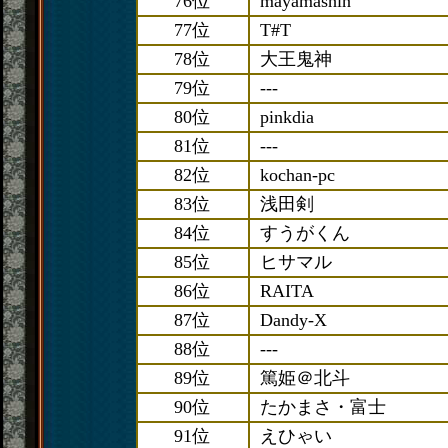
76位
mayamashin
77位
T#T
78位
大王鬼神
79位
---
80位
pinkdia
81位
---
82位
kochan-pc
83位
浅田剣
84位
すうがくん
85位
ヒサマル
86位
RAITA
87位
Dandy-X
88位
---
89位
篤姫＠北斗
90位
たかまさ・富士
91位
えひゃい