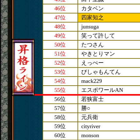
46位
カタベン
47位
四家知之
48位
junsuga
49位
笑って許して
50位
たつさん
51位
やきとりマン
52位
えっぺー
53位
びしゃもんてん
54位
mack229
55位
エスポワールAN
56位
若狭富士
57位
勝○
58位
元兵衛
59位
cityriver
60位
monson