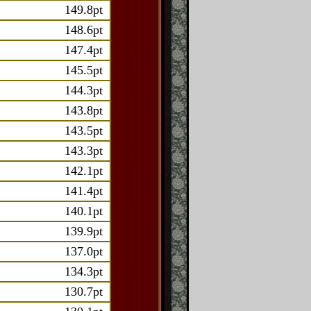
149.8pt
148.6pt
147.4pt
145.5pt
144.3pt
143.8pt
143.5pt
143.3pt
142.1pt
141.4pt
140.1pt
139.9pt
137.0pt
134.3pt
130.7pt