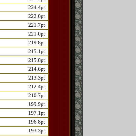
224.4pt
222.0pt
221.7pt
221.0pt
219.8pt
215.1pt
215.0pt
214.6pt
213.3pt
212.4pt
210.7pt
199.9pt
197.1pt
196.8pt
193.3pt