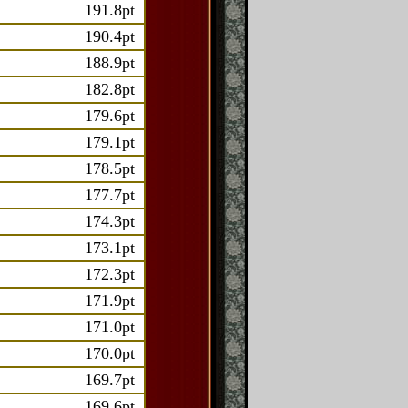
191.8pt
190.4pt
188.9pt
182.8pt
179.6pt
179.1pt
178.5pt
177.7pt
174.3pt
173.1pt
172.3pt
171.9pt
171.0pt
170.0pt
169.7pt
169.6pt