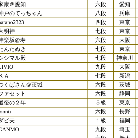
家康＠愛知
六段
愛知
神戸のてっちゃん
八段
兵庫
hatano2323
四段
東京
大明神
七段
東京
神楽坂@寿
六段
大阪
たんたぬき
七段
東京
シシマル殿
七段
神奈川
LIVIO
九段
大阪
ＫＡ
七段
新潟
つくばさん＠茨城
六段
茨城
ファセット
六段
静岡
最後の２年
５級
東京
tonnti
六段
長野
ダビ夫
１級
福岡
GANMO
九段
埼玉