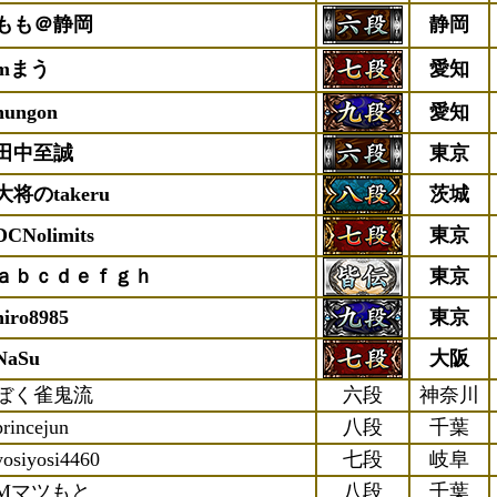
もも＠静岡
静岡
mまう
愛知
hungon
愛知
田中至誠
東京
大将のtakeru
茨城
DCNolimits
東京
ａｂｃｄｅｆｇｈ
東京
hiro8985
東京
NaSu
大阪
ぼく雀鬼流
六段
神奈川
princejun
八段
千葉
yosiyosi4460
七段
岐阜
Mマツもと
八段
千葉