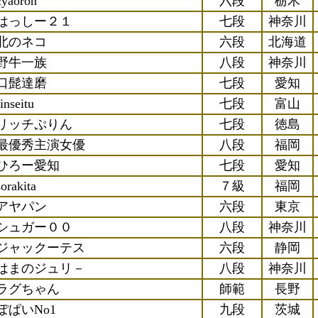
cyaoron
六段
栃木
はっしー２１
七段
神奈川
北のネコ
六段
北海道
野牛一族
八段
神奈川
口髭達磨
七段
愛知
rinseitu
七段
富山
リッチぷりん
七段
徳島
最優秀主演女優
八段
福岡
ひろー愛知
七段
愛知
sorakita
７級
福岡
アヤパン
六段
東京
シュガー００
八段
神奈川
ジャックーテス
六段
静岡
はまのジュリ－
八段
神奈川
ラグちゃん
師範
長野
ぽぱいNo1
九段
茨城