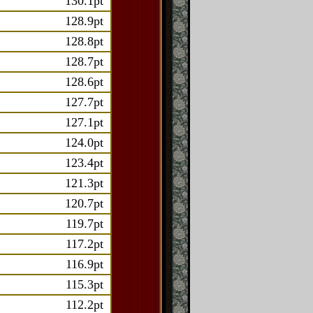
130.1pt
128.9pt
128.8pt
128.7pt
128.6pt
127.7pt
127.1pt
124.0pt
123.4pt
121.3pt
120.7pt
119.7pt
117.2pt
116.9pt
115.3pt
112.2pt