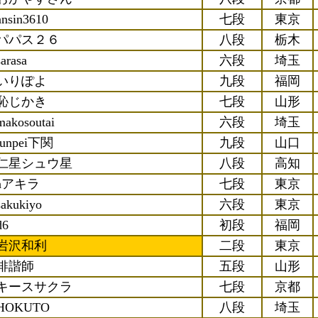
ansin3610
七段
東京
パパス２６
八段
栃木
sarasa
六段
埼玉
いりぽよ
九段
福岡
恥じかき
七段
山形
makosoutai
六段
埼玉
junpei下関
九段
山口
仁星シュウ星
八段
高知
aアキラ
七段
東京
sakukiyo
六段
東京
d6
初段
福岡
岩沢和利
二段
東京
俳諧師
五段
山形
キースサクラ
七段
京都
HOKUTO
八段
埼玉