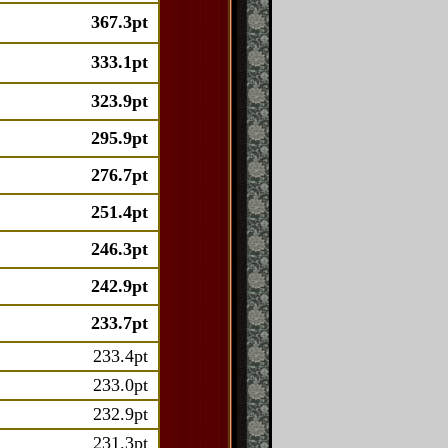
367.3pt
333.1pt
323.9pt
295.9pt
276.7pt
251.4pt
246.3pt
242.9pt
233.7pt
233.4pt
233.0pt
232.9pt
231.3pt