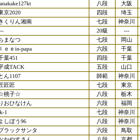
tanakake127kt
八段
大阪
東京2020
四段
埼玉
きくりん湘南
七段
神奈川
--
20級
---
ちまなつ
七段
岡山
ｌｅｅin-papa
六段
千葉
千葉451
四段
千葉
平成TACK
五段
山口
とん1107
師範
神奈川
匠匠匠
七段
東京
☆桃子☆
八段
栃木
りおひなけん
六段
福岡
tk-1
七段
神奈川
よしぼう96
八段
神奈川
ブラックサンタ
六段
鳥取
おかやすさん
八段
京都