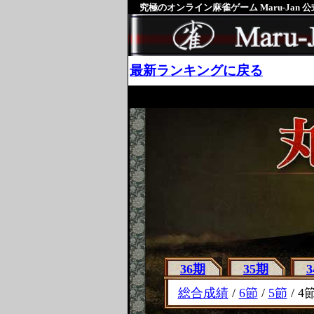
究極のオンライン麻雀ゲーム Maru-Jan 
最新ランキングに戻る
36期
35期
総合成績
/
6節
/
5節
/ 4節