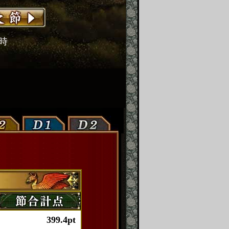
2時
399.4pt