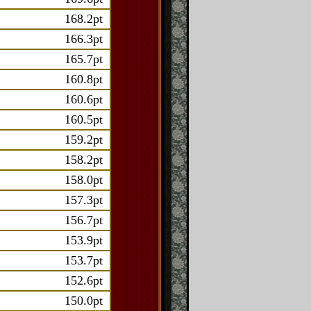
168.2pt
166.3pt
165.7pt
160.8pt
160.6pt
160.5pt
159.2pt
158.2pt
158.0pt
157.3pt
156.7pt
153.9pt
153.7pt
152.6pt
150.0pt