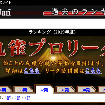
公式サイト
ランキング（2019年度）
34期
33期
32期
31期
30期
 /
3節
/
2節
/
1節