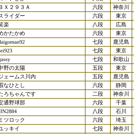
ＢＸ２９３Ａ
六段
神奈川
スライダー
六段
東京
笑楽
八段
広島
めかたかめ
六段
東京
daigoman92
七段
鹿児島
sei923
七段
東京
gassy
七段
和歌山
中野の太陽
五段
東京
ジェームス川内
五段
鹿児島
暇なひとし
六段
静岡
たろちゃんです
二段
神奈川
定通野球部
六段
千葉
JIN2884
八段
石川
ミツロック
六段
埼玉
ユッキイ
七段
神奈川