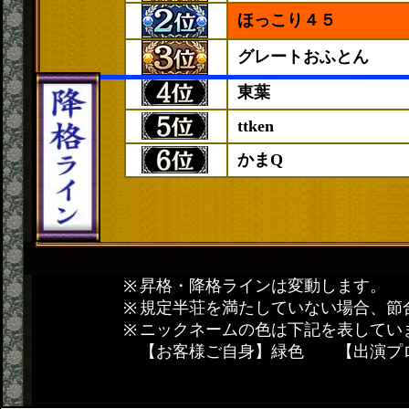
ほっこり４５
グレートおふとん
東葉
ttken
かまQ
昇格・降格ラインは変動します。
規定半荘を満たしていない場合、節
ニックネームの色は下記を表してい
【お客様ご自身】緑色 【出演プ