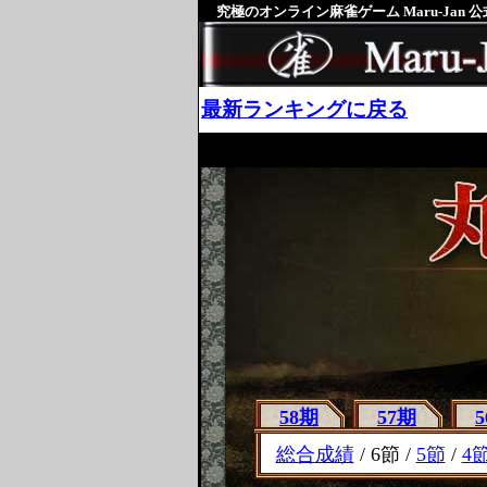
究極のオンライン麻雀ゲーム Maru-Jan 
最新ランキングに戻る
58期
57期
総合成績
/ 6節 /
5節
/
4