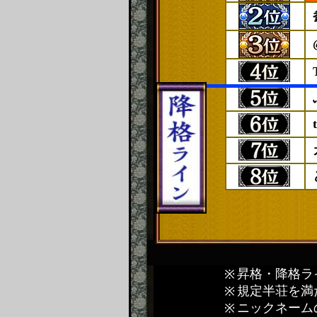
昇格・降格ラ
規定半荘を満
ニックネーム