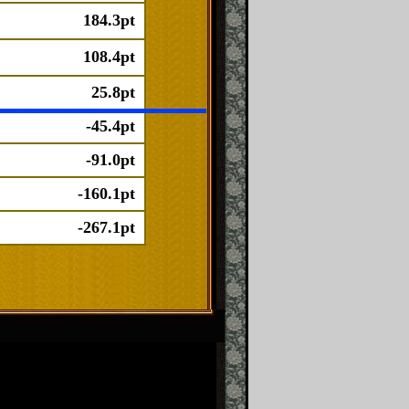
184.3pt
108.4pt
25.8pt
-45.4pt
-91.0pt
-160.1pt
-267.1pt