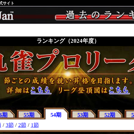
公式サイト
ランキング（2024年度）
56期
55期
54期
53期
52期
節
/
3節
/
2節
/
1節