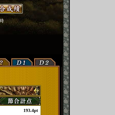
2時
193.4pt