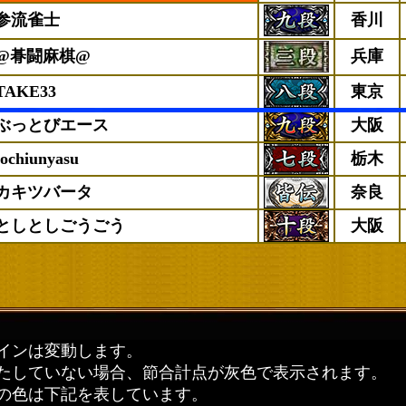
参流雀士
香川
@朞闘麻棋@
兵庫
TAKE33
東京
ぶっとびエース
大阪
tochiunyasu
栃木
カキツバータ
奈良
としとしごうごう
大阪
インは変動します。
たしていない場合、節合計点が灰色で表示されます。
の色は下記を表しています。