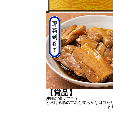
【賞品】
沖縄名物ラフティ
とろける脂の甘みと柔らかな口当た
ま