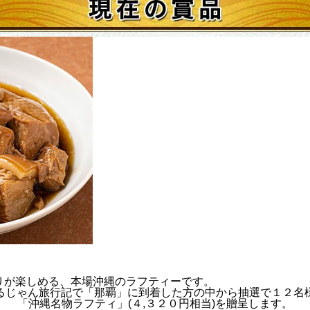
りが楽しめる、本場沖縄のラフティーです。
るじゃん旅行記で
「那覇」
に到着した方の中から抽選で１２名
「沖縄名物ラフティ」
(４,３２０円相当)を贈呈します。