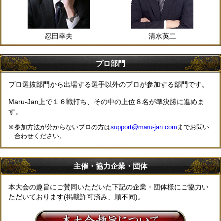
忍田幸夫
清水英二
プロ部門
プロ選抜部門から出場する選手以外のプロが参加する部門です。
Maru-Jan上で１６戦打ち、その中の上位８名が準決勝に進めま
す。
参加方法が分からないプロの方は
support@maru-jan.com
までお問い
合わせください。
主催・協力企業・団体
本大会の趣旨にご賛同いただいた下記の企業・団体様にご協力い
ただいております(掲載許可済み、順不同)。