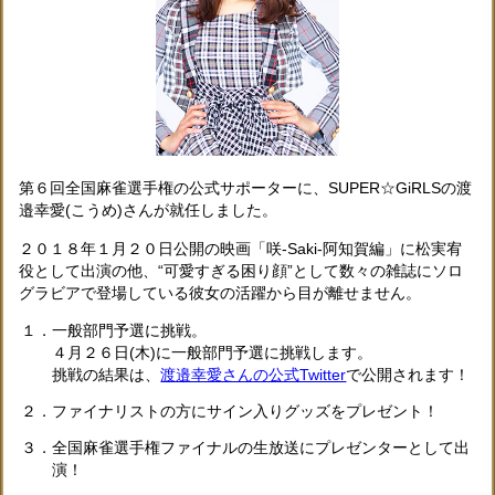
第６回全国麻雀選手権の公式サポーターに、SUPER☆GiRLSの渡
邉幸愛(こうめ)さんが就任しました。
２０１８年１月２０日公開の映画「咲-Saki-阿知賀編」に松実宥
役として出演の他、“可愛すぎる困り顔”として数々の雑誌にソロ
グラビアで登場している彼女の活躍から目が離せません。
１．一般部門予選に挑戦。
４月２６日(木)に一般部門予選に挑戦します。
挑戦の結果は、
渡邉幸愛さんの公式Twitter
で公開されます！
２．ファイナリストの方にサイン入りグッズをプレゼント！
３．全国麻雀選手権ファイナルの生放送にプレゼンターとして出
演！