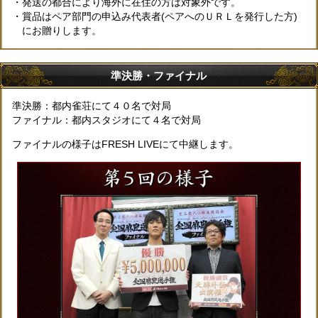
・発送の都合により海外に在住の方は対象外です。
・賞品はペア部門の申込み代表者(ペアへのＵＲＬを発行した方)
にお贈りします。
準決勝・ファイナル
準決勝：都内雀荘にて４０名で対局
ファイナル：都内スタジオにて４名で対局
ファイナルの様子はFRESH LIVEにて中継します。