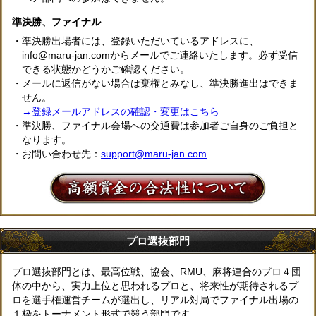
準決勝、ファイナル
・準決勝出場者には、登録いただいているアドレスに、
info@maru-jan.comからメールでご連絡いたします。必ず受信
できる状態かどうかご確認ください。
・メールに返信がない場合は棄権とみなし、準決勝進出はできま
せん。
→登録メールアドレスの確認・変更はこちら
・準決勝、ファイナル会場への交通費は参加者ご自身のご負担と
なります。
・お問い合わせ先：
support@maru-jan.com
プロ選抜部門
プロ選抜部門とは、最高位戦、協会、RMU、麻将連合のプロ４団
体の中から、実力上位と思われるプロと、将来性が期待されるプ
ロを選手権運営チームが選出し、リアル対局でファイナル出場の
１枠をトーナメント形式で競う部門です。