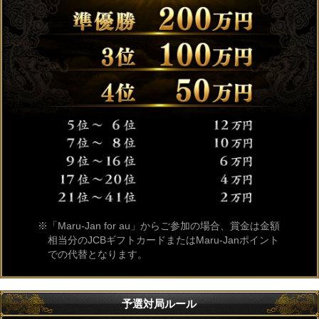
「Maru-Jan for au」からご参加の場合、賞金は金額
相当分のJCBギフトカードまたはMaru-Janポイント
での代替となります。
予選対局ルール