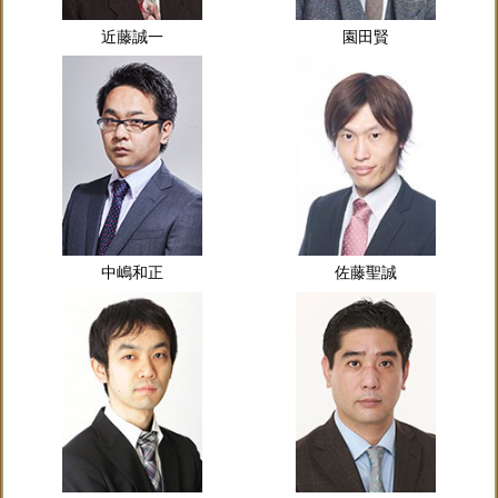
近藤誠一
園田賢
中嶋和正
佐藤聖誠