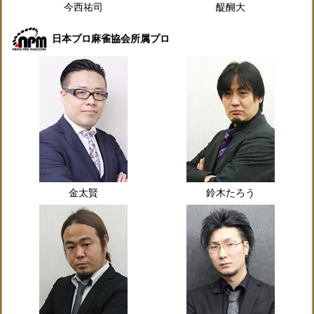
今西祐司
醍醐大
日本プロ麻雀協会所属プロ
金太賢
鈴木たろう