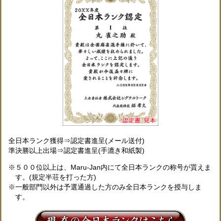
全日本ランク獲得
⇒認定書進呈(メール送付)
準決勝以上出場
⇒認定書進呈(手漉き和紙製)
５００位以上は、Maru-Jan内にて全日本ランクの称号が貰えま
す。(規定半荘を打った方)
一般部門以外は予選通過した方のみ全日本ランクを授与しま
す。