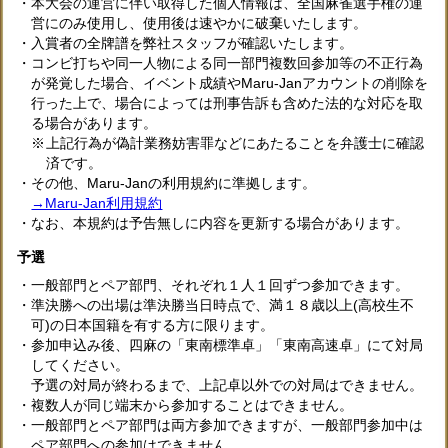
・本大会の運営に伴い取得した個人情報は、全国麻雀選手権の運
営にのみ使用し、使用後は速やかに破棄いたします。
・入賞者の全牌譜を弊社スタッフが確認いたします。
・コンビ打ちや同一人物による同一部門複数回参加等の不正行為
が発覚した場合、イベント成績やMaru-Janアカウントの削除を
行った上で、場合によっては刑事告訴も含めた法的な対応を取
る場合があります。
上記行為が偽計業務妨害罪などにあたることを弁護士に確認
済です。
・その他、Maru-Janの利用規約に準拠します。
→Maru-Jan利用規約
・なお、本規約は予告無しに内容を更新する場合があります。
予選
・一般部門とペア部門、それぞれ１人１回ずつ参加できます。
・準決勝への出場は準決勝当日時点で、満１８歳以上(高校生不
可)の日本国籍を有する方に限ります。
・参加申込み後、四麻の「東南標準卓」「東南高速卓」にて対局
してください。
予選の対局が終わるまで、上記卓以外での対局はできません。
・複数人が同じ端末から参加することはできません。
・一般部門とペア部門は両方参加できますが、一般部門参加中は
ペア部門への参加はできません。