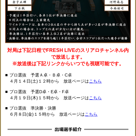
対局は下記日程でFRESH LIVEのスリアロチャンネル内
で放送します。
※放送後は下記リンクからいつでも視聴可能です。
プロ選抜 予選Ａ卓・Ｂ卓・C卓
４月１４日(土)１２時から 放送ページは
こちら
プロ選抜 予選D卓・E卓・F卓
４月１９日(木)１５時から 放送ページは
こちら
プロ選抜 準決勝・決勝
６月８日(金)１５時から 放送ページは
こちら