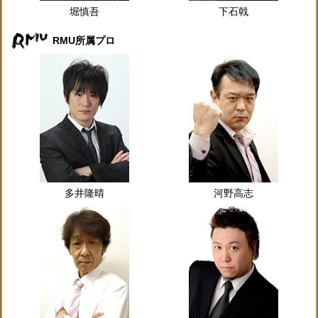
堀慎吾
下石戟
RMU所属プロ
多井隆晴
河野高志