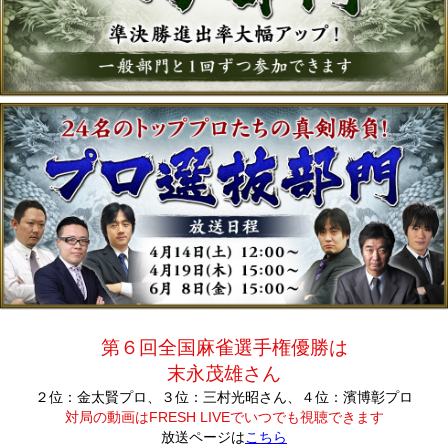
第６回全国麻雀選手権優勝は
末永茂雄さん
２位：金太賢プロ、３位：三村光昭さん、４位：濱博彰プロ
対局の動画はFRESH LIVEでいつでも視聴できます
放送ページは
こちら