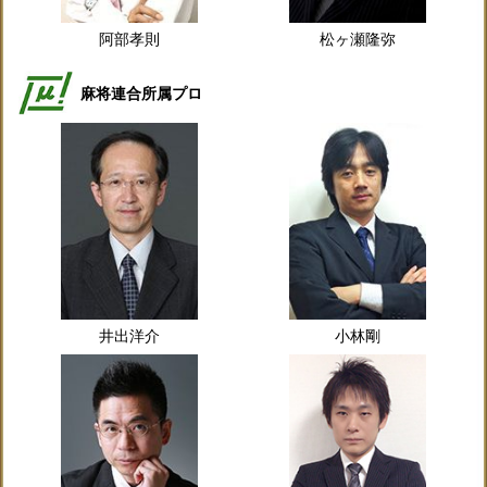
阿部孝則
松ヶ瀬隆弥
麻将連合所属プロ
井出洋介
小林剛