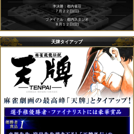
準決勝：都内雀荘
７月２２日(日)
ファイナル：都内スタジオ
８月１２日(日)
天牌タイアップ