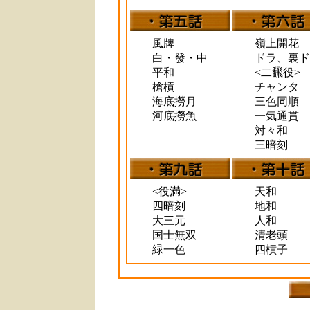
風牌
嶺上開花
白・發・中
ドラ、裏ド
平和
<二飜役>
槍槓
チャンタ
海底撈月
三色同順
河底撈魚
一気通貫
対々和
三暗刻
<役満>
天和
四暗刻
地和
大三元
人和
国士無双
清老頭
緑一色
四槓子