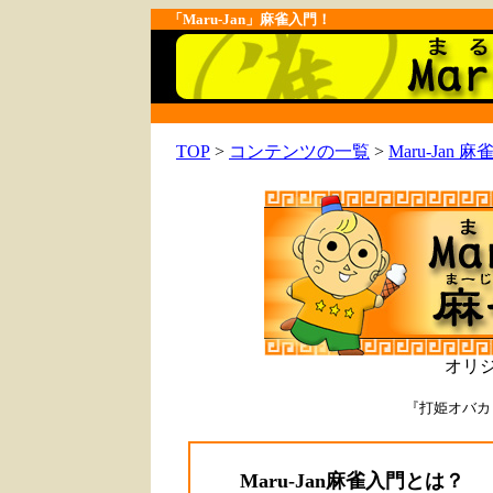
「Maru-Jan」麻雀入門！
TOP
>
コンテンツの一覧
>
Maru-Jan 
オリ
『打姫オバカ
Maru-Jan麻雀入門とは？