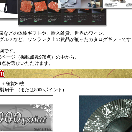
泉などの体験ギフトや、輸入雑貨、世界のワイン、
グルメなど、ワンランク上の賞品が揃ったカタログギフトです
例です。
76ページ（掲載点数978点）の中から、
1点お選びいただけます。
ト＋雀貨80枚
特製扇子 (または8000ポイント)