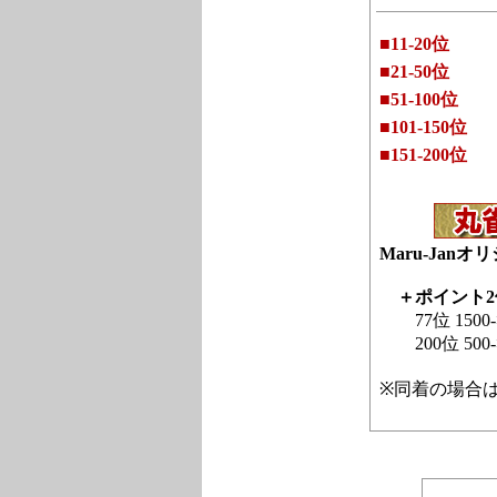
■11-20位
■21-50位
■51-100位
■101-150位
■151-200位
Maru-Janオリ
＋ポイント2
77位 1500-
200位 500-
※同着の場合