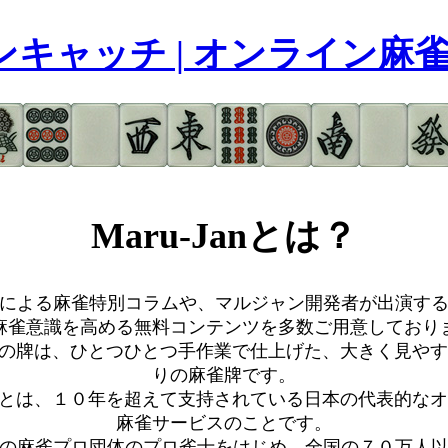
キャッチ | オンライン麻雀 Ma
Maru-Janとは？
による麻雀特別コラムや、マルジャン開発者が出演す
麻雀意識を高める無料コンテンツを多数ご用意しており
-Janの牌は、ひとつひとつ手作業で仕上げた、大きく見や
りの麻雀牌です。
-Janとは、１０年を超えて支持されている日本の代表的な
麻雀サービスのことです。
の麻雀プロ団体のプロ雀士をはじめ、全国の７０万人