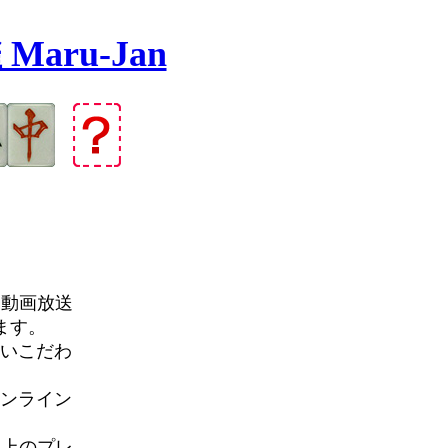
ru-Jan
る動画放送
ます。
すいこだわ
オンライン
以上のプレ