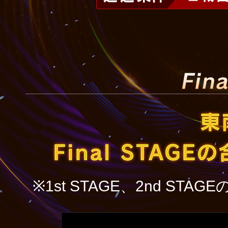
※1st STAGE、2nd S