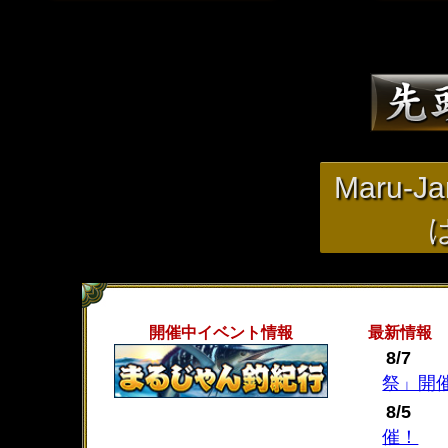
Maru-
開催中イベント情報
最新情報
8/7
祭」開
8/5
催！