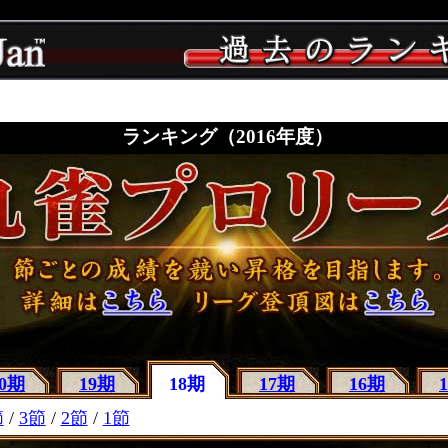
ランキング（2016年度）
20期
19期
18期
17期
16期
節
/
3節
/
2節
/
1節