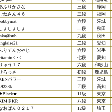
あふりかさな
三段
静岡
むねさん４６
三段
福岡
bobbymat
六段
茨城
しょしょしょ
二段
秋田
taka@sub
九段
秋田
anglaise21
二段
愛知
ふりてんおやじ
六段
岩手
vitaminE・C
七段
愛知
りゅう１７
六段
和歌山
ひろっさ
初段
鹿児島
KENパワー
三段
茨城
k9238k
四段
高知
★Black★
11級
東京
KIM＠KR
八段
東京
なおばん０２１７
12級
埼玉