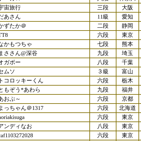
宇宙旅行
三段
大阪
だあさん
11級
愛知
かずたか＠
二段
静岡
TT8
六段
東京
なかもつちゃ
七段
熊本
まささん@深谷
九段
埼玉
オガボー
八段
千葉
セムソ
３級
富山
トコロッキーくん
六段
栃木
ともぞう*あわら
九段
福井
あおぷ～
六段
京都
よっちゃん＠1317
六段
北海道
noriakisuga
六段
東京
アンディなお
八段
東京
caf1103272028
六段
東京