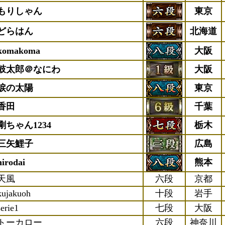
もりしゃん
東京
どらはん
北海道
komakoma
大阪
鼓太郎＠なにわ
大阪
涙の太陽
東京
香田
千葉
剛ちゃん1234
栃木
三矢鯉子
広島
hirodai
熊本
天風
六段
京都
kujakuoh
十段
岩手
serie1
七段
大阪
トーカロー
六段
神奈川