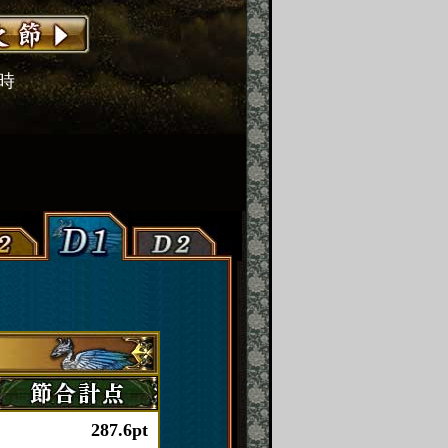
2時
287.6pt