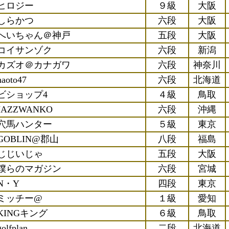
ヒロジー
９級
大阪
しらかつ
六段
大阪
へいちゃん＠神戸
五段
大阪
コイサンゾク
六段
新潟
カズオ＠カナガワ
六段
神奈川
naoto47
六段
北海道
ビショップ4
４級
鳥取
JAZZWANKO
六段
沖縄
穴馬ハンター
５級
東京
GOBLIN@郡山
八段
福島
じじいじゃ
五段
大阪
僕らのマガジン
六段
宮城
N・Y
四段
東京
ミッチー@
１級
愛知
KINGキング
６級
鳥取
golfplan
二段
北海道