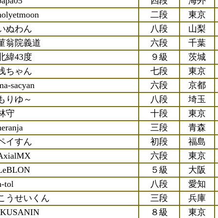
papa05
四段
海外
holyetmoon
二段
東京
いぬわん
八段
山梨
菫翁院義道
六段
千葉
北緯43度
９級
茨城
浅ちゃん
七段
東京
ma-sacyan
六段
京都
もりゆ～
八段
埼玉
林守
十段
東京
heranja
三段
青森
ペイすん
初段
福島
AxialMX
六段
東京
LeBLON
５級
大阪
n-tol
八段
愛知
こうせいくん
三段
兵庫
IKUSANIN
８級
東京