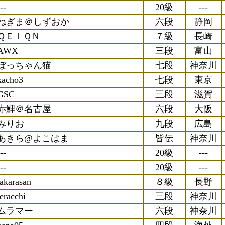
--
20級
---
ねぎま＠しずおか
六段
静岡
ＱＥＩＱＮ
７級
長崎
AWX
三段
富山
ぼっちゃん猫
七段
神奈川
kacho3
七段
東京
GSC
三段
滋賀
赤鯉＠名古屋
六段
大阪
みりお
九段
広島
あきら@よこはま
皆伝
神奈川
--
20級
---
--
20級
---
takarasan
８級
長野
teracchi
三段
神奈川
ムラマー
六段
神奈川