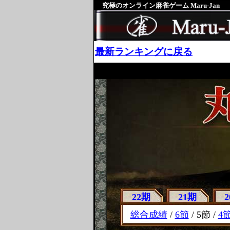
究極のオンライン麻雀ゲーム Maru-Jan
最新ランキングに戻る
22期
21期
総合成績
/
6節
/ 5節 /
4