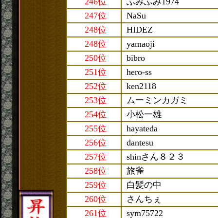
246位
ふみふみ1974
247位
NaSu
248位
HIDEZ
248位
yamaoji
250位
bibro
251位
hero-ss
252位
ken2118
253位
ムーミンカガミ
254位
小松一雄
255位
hayateda
256位
dantesu
257位
shinさん８２３
258位
旅雀
259位
白髪の中
260位
さんちぇ
261位
sym75722