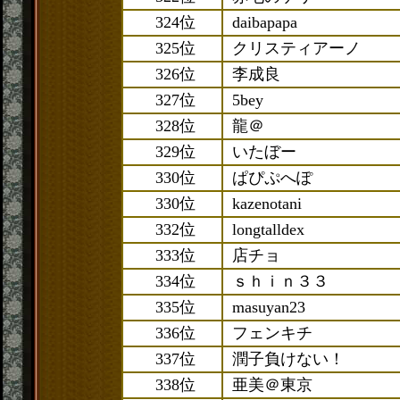
324位
daibapapa
325位
クリスティアーノ
326位
李成良
327位
5bey
328位
龍＠
329位
いたぼー
330位
ぱぴぷへぽ
330位
kazenotani
332位
longtalldex
333位
店チョ
334位
ｓｈｉｎ３３
335位
masuyan23
336位
フェンキチ
337位
潤子負けない！
338位
亜美＠東京