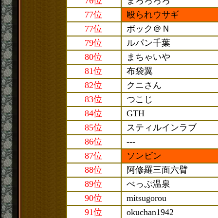
76位
まろろろろ
77位
殴られウサギ
77位
ボック＠Ｎ
79位
ルパン千葉
80位
まちゃいや
81位
布袋翼
82位
クニさん
83位
つこじ
84位
GTH
85位
スティルインラブ
86位
---
87位
ソンビン
88位
阿修羅三面六臂
89位
べっぷ温泉
90位
mitsugorou
91位
okuchan1942