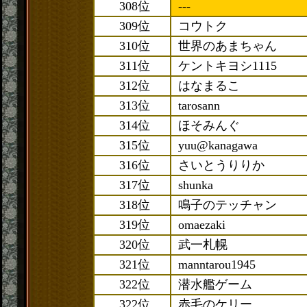
308位
---
309位
コウトク
310位
世界のあまちゃん
311位
ケントキヨシ1115
312位
はなまるこ
313位
tarosann
314位
ほそみんぐ
315位
yuu@kanagawa
316位
さいとうりりか
317位
shunka
318位
鳴子のテッチャン
319位
omaezaki
320位
武一札幌
321位
manntarou1945
322位
潜水艦ゲーム
322位
赤毛のケリー