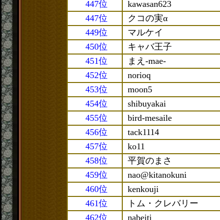
447位
kawasan623
447位
クコの実α
449位
マルケイ
450位
キャバ王子
451位
まえ-mae-
452位
norioq
453位
moon5
454位
shibuyakai
455位
bird-mesaile
456位
tack1114
457位
ko11
458位
平賀のまさ
459位
nao@kitanokuni
460位
kenkouji
461位
トム・クレバリー
462位
nabeiti