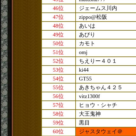
46位
ジェームス川内
47位
zippo@松阪
48位
あいは
49位
あびり
50位
カモト
51位
omj
52位
ちえりー４０１
53位
ki44
54位
GT55
55位
あきちゃん４２５
56位
vitz1300f
57位
ヒョウ・シャチ
58位
大王鬼神
59位
黒目
60位
ジャスタウェイ＠