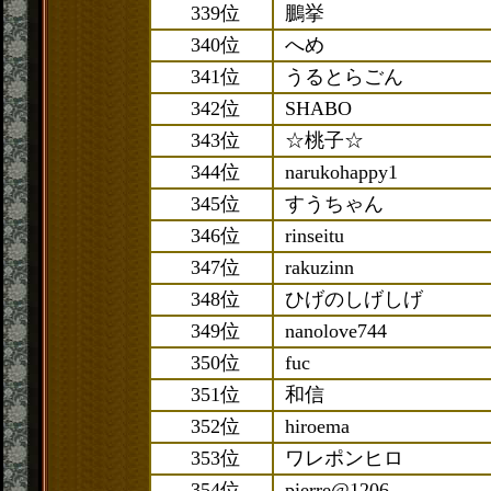
339位
鵬挙
340位
へめ
341位
うるとらごん
342位
SHABO
343位
☆桃子☆
344位
narukohappy1
345位
すうちゃん
346位
rinseitu
347位
rakuzinn
348位
ひげのしげしげ
349位
nanolove744
350位
fuc
351位
和信
352位
hiroema
353位
ワレポンヒロ
354位
pierre@1206