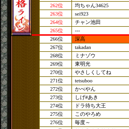
262位
均ちゃん34625
263位
sei923
264位
チャン池田
265位
---
266位
深高
267位
takadan
268位
ミナゾウ
269位
東明光
270位
やさしくしてね
271位
tetsuboo
272位
かべやん
273位
しげ#あき
274位
ドラ待ち大王
275位
このやろめ
276位
毎度～