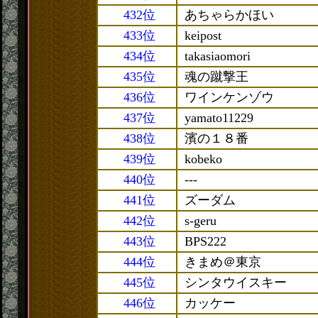
432位
あちゃらかほい
433位
keipost
434位
takasiaomori
435位
魂の蹴撃王
436位
ワインケンゾウ
437位
yamato11229
438位
濱の１８番
439位
kobeko
440位
---
441位
ズーダム
442位
s-geru
443位
BPS222
444位
きまめ＠東京
445位
シンタウイスキー
446位
カッケー