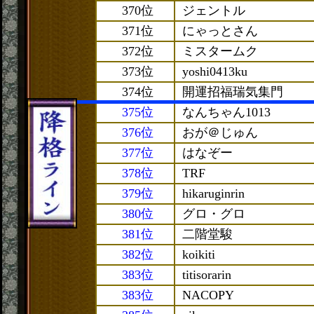
370位
ジェントル
371位
にゃっとさん
372位
ミスタームク
373位
yoshi0413ku
374位
開運招福瑞気集門
375位
なんちゃん1013
376位
おが＠じゅん
377位
はなぞー
378位
TRF
379位
hikaruginrin
380位
グロ・グロ
381位
二階堂駿
382位
koikiti
383位
titisorarin
383位
NACOPY