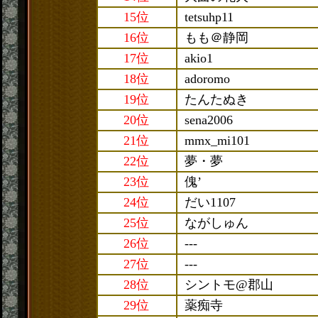
15位
tetsuhp11
16位
もも＠静岡
17位
akio1
18位
adoromo
19位
たんたぬき
20位
sena2006
21位
mmx_mi101
22位
夢・夢
23位
傀’
24位
だい1107
25位
ながしゅん
26位
---
27位
---
28位
シントモ@郡山
29位
薬痴寺