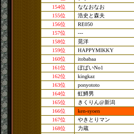
154位
ななおなお
155位
浩史と森夫
156位
RE050
157位
---
158位
晃洋
159位
HAPPYMIKKY
160位
itobabaa
161位
ぽぱいNo1
162位
kingkaz
163位
ponyototo
164位
虹鱒男
165位
きくりん@新潟
166位
ken-syoen
167位
やきとりマン
168位
力蔵