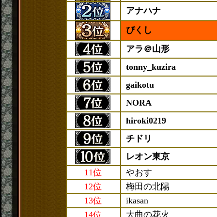
アナハナ
ぴくし
アラ＠山形
tonny_kuzira
gaikotu
NORA
hiroki0219
チドリ
レオン東京
11位
やおす
12位
梅田の北陽
13位
ikasan
14位
大曲の花火