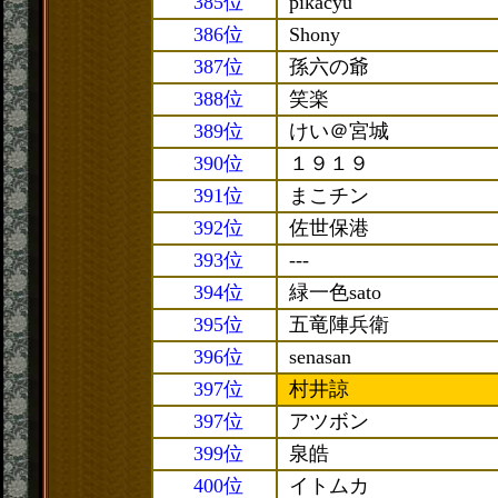
385位
pikacyu
386位
Shony
387位
孫六の爺
388位
笑楽
389位
けい＠宮城
390位
１９１９
391位
まこチン
392位
佐世保港
393位
---
394位
緑一色sato
395位
五竜陣兵衛
396位
senasan
397位
村井諒
397位
アツボン
399位
泉皓
400位
イトムカ