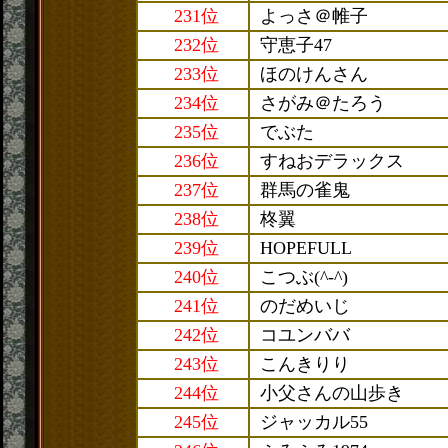
231位
よっさ＠帷子
232位
守恵子47
233位
ほのけんさん
234位
さがみ＠たろう
235位
でぶた
236位
すねおデラックス
237位
群馬の雀鬼
238位
柊翼
239位
HOPEFULL
240位
こつぶ(^-^)
241位
のだめいじ
242位
コユンババ
243位
こんきりり
244位
小父さんの山歩き
245位
ジャッカル55