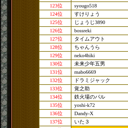
123位
syougo518
124位
すけりょう
125位
じょうじ3890
126位
bossreki
127位
タイムアウト
128位
ちゃんうら
129位
neko4hiki
130位
未来少年五男
131位
mabo6669
132位
ドラミジャック
133位
覚之助
134位
鉄火場のパル
135位
yoshi-k72
136位
Dandy-X
137位
いた３