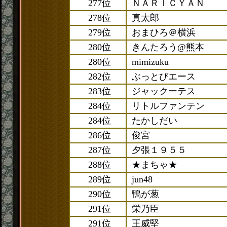
277位
ＮＡＲＩＣＹＡＮ
278位
真太郎
279位
おまひろ＠横浜
280位
きんたろう@熊本
280位
mimizuku
282位
ぶっとびエース
283位
ジャックーテス
284位
リトルファンテン
284位
たかしだい
286位
俊宮
287位
夕張１９５５
288位
★まちゃ★
289位
jun48
290位
鴨が葱
291位
栄乃臣
291位
王威堅