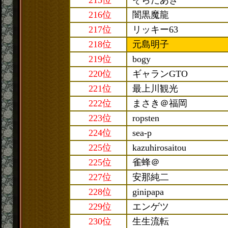
215位
そらたあき
216位
闇黒魔龍
217位
リッキー63
218位
元島明子
219位
bogy
220位
ギャランGTO
221位
最上川観光
222位
まさき＠福岡
223位
ropsten
224位
sea-p
225位
kazuhirosaitou
225位
雀蜂＠
227位
安那純二
228位
ginipapa
229位
エンゲツ
230位
生生流転