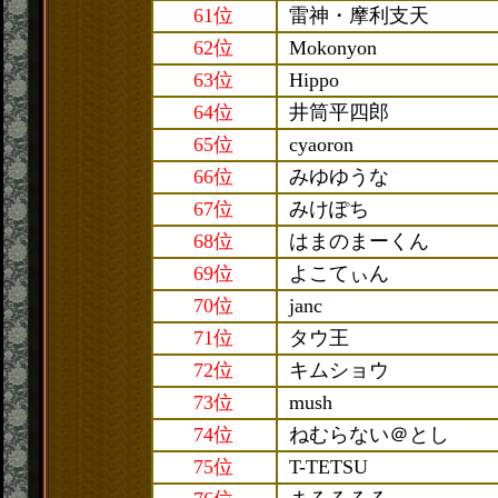
61位
雷神・摩利支天
62位
Mokonyon
63位
Hippo
64位
井筒平四郎
65位
cyaoron
66位
みゆゆうな
67位
みけぽち
68位
はまのまーくん
69位
よこてぃん
70位
janc
71位
タウ王
72位
キムショウ
73位
mush
74位
ねむらない＠とし
75位
T-TETSU