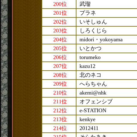
200位
武瑠
201位
プラネ
202位
いそしゅん
203位
しろくじら
204位
midori・yokoyama
205位
いとかつ
206位
torumeko
207位
kazu12
208位
北のネコ
209位
へらちゃん
210位
akemi@nhk
211位
オフェンシブ
212位
e-STATION
213位
kenkye
214位
2012411