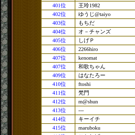
401位
王玲1982
402位
ゆうじ@taiyo
403位
もちだ
404位
オ－チャンズ
405位
しげＰ
406位
2266hiro
407位
kenomat
407位
和歌ちゃん
409位
はなたろー
410位
ftoshi
411位
梵門
412位
m@shun
413位
---
414位
キーイチ
415位
maruboku