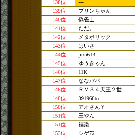
138位
---
139位
プリンちゃん
140位
偽雀士
141位
ただ。
142位
メタボリック
143位
はいさ
144位
piro613
145位
ゆうきゃん
146位
11K
147位
ななパパ
148位
ＲＭ３４天王２世
148位
391968tn
150位
アオさんＹ
151位
玉やん
151位
福染
153位
シゲ72