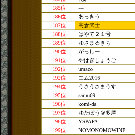
185位
---
186位
あっきう
187位
高倉武士
188位
はやて２１号
189位
ゆさまるきち
190位
がっしー
191位
やはぎしょうご
192位
umazo
192位
エム2016
194位
うさうさまうす
195位
samu69
196位
komi-da
197位
ゆたぼう＠多摩
198位
YSPAPA
199位
NOMONOMOWINE