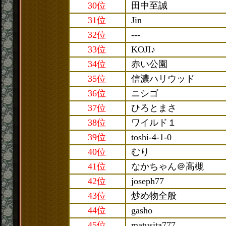
30位
田中至誠
31位
Jin
32位
---
33位
KOJI♪
34位
赤い公園
35位
信濃ハリウッド
36位
ニシゴ
37位
ひろとまさ
38位
ワイルド１
39位
toshi-4-1-0
40位
むり
41位
なかちゃん＠高槻
42位
joseph77
43位
炒め物全般
44位
gasho
45位
matusita777