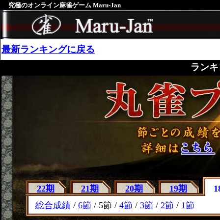
究極のオンライン麻雀ゲーム Maru-Jan
最新ランキングに戻る
ランキ
22期
21期
20期
19期
1
総合成績
/
6節
/ 5節 /
4節
/
3節
/
2節
/
1節