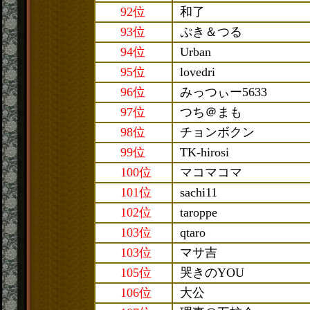
92位
和了
93位
ぷき＆つる
94位
Urban
95位
lovedri
96位
みっつぃー5633
97位
つち＠まも
98位
チョンボクン
99位
TK-hirosi
100位
マコマコマ
101位
sachi11
102位
taroppe
103位
qtaro
103位
マサ吉
105位
哭きのYOU
106位
大公