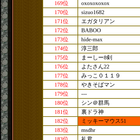
169位
oxoxoxoxox
170位
sizuo1682
171位
エガタリアン
172位
BABOO
173位
hide-max
174位
淳三郎
175位
まーしー8剣
176位
よたさん22
177位
みっこ０１１９
178位
やきそばマン
179位
---
180位
シン＠群馬
181位
裏ドラ神
182位
ミッキーマウス51
183位
msdhr
183位
礼君