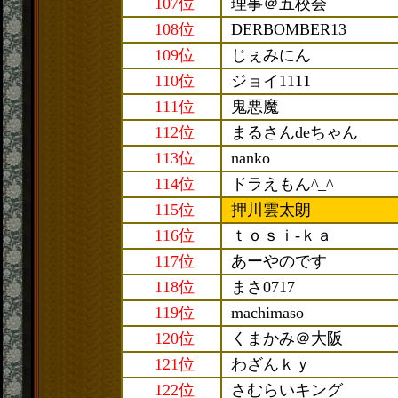
107位
理事＠五校会
108位
DERBOMBER13
109位
じぇみにん
110位
ジョイ1111
111位
鬼悪魔
112位
まるさんdeちゃん
113位
nanko
114位
ドラえもん^_^
115位
押川雲太朗
116位
ｔｏｓｉ-ｋａ
117位
あーやのです
118位
まさ0717
119位
machimaso
120位
くまかみ＠大阪
121位
わざんｋｙ
122位
さむらいキング