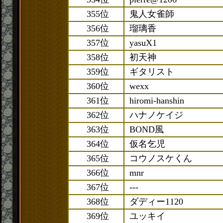
355位
鬼人女雀師
356位
瑠璃香
357位
yasuX1
358位
初天神
359位
ギタリスト
360位
wexx
361位
hiromi-hanshin
362位
ハナノケイジ
363位
BOND風
364位
仮名乞児
365位
コウノスケくん
366位
mnr
367位
---
368位
ダディー1120
369位
ユッキイ