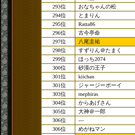
293位
おなちゃんの松
294位
とまりん
295位
Ratta86
296位
古今亭命
297位
八尾圭祐
298位
すずりん＠たまく
299位
ほっち2074
300位
砂漠の王子
301位
kiichan
301位
ジャージーボーイ
303位
mephiras
304位
からあげさん
305位
大神＠一郎
306位
---
306位
めがねマン