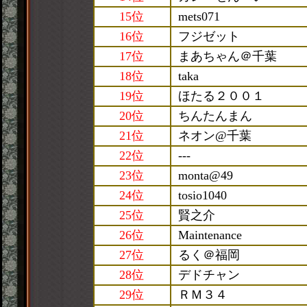
15位
mets071
16位
フジゼット
17位
まあちゃん＠千葉
18位
taka
19位
ほたる２００１
20位
ちんたんまん
21位
ネオン@千葉
22位
---
23位
monta@49
24位
tosio1040
25位
賢之介
26位
Maintenance
27位
るく＠福岡
28位
デドチャン
29位
ＲＭ３４