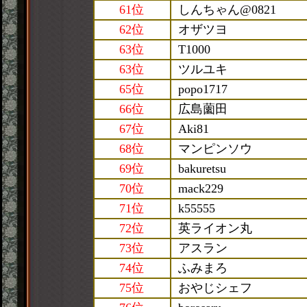
61位
しんちゃん@0821
62位
オザツヨ
63位
T1000
63位
ツルユキ
65位
popo1717
66位
広島薗田
67位
Aki81
68位
マンピンソウ
69位
bakuretsu
70位
mack229
71位
k55555
72位
英ライオン丸
73位
アスラン
74位
ふみまろ
75位
おやじシェフ