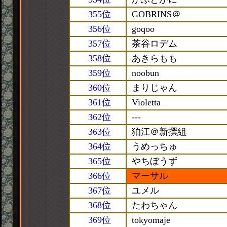
355位
GOBRINS＠
356位
goqoo
357位
茶谷ロデム
358位
あきらもも
359位
noobun
360位
まりじゃん
361位
Violetta
362位
---
363位
狛江＠新撰組
364位
うめっちゅ
365位
やちぼうず
366位
マーサル
367位
ユメル
368位
たわちゃん
369位
tokyomaje