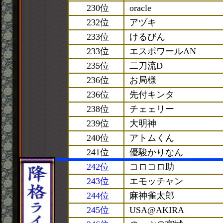
230位
oracle
232位
アヅキ
233位
けるびん
233位
エスポワールAN
235位
二刀流D
236位
お局様
236位
先付キンタ
238位
チェェリー
239位
大明神
240位
アトムくん
241位
優駿かりなん
242位
コロコロ助
243位
エモッチャン
244位
麻神雀太郎
245位
USA@AKIRA