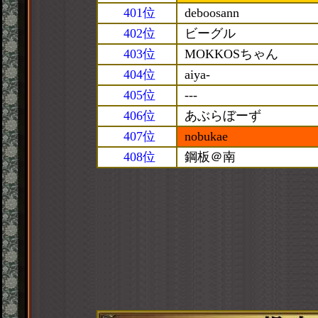
401位
deboosann
402位
ビーグル
403位
MOKKOSちゃん
404位
aiya-
405位
---
406位
あぶらぼーず
407位
nobukae
408位
鋼板＠南