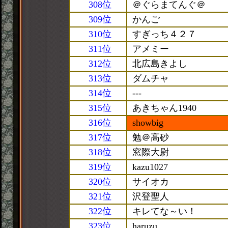
308位
＠ぐらまてんぐ＠
309位
かんご
310位
すぎっち４２７
311位
アメミー
312位
北広島きよし
313位
ダムチャ
314位
---
315位
あきちゃん1940
316位
showbig
317位
勉＠高砂
318位
窓際大尉
319位
kazu1027
320位
サイオカ
321位
沢登聖人
322位
キレてな～い！
323位
haruzu