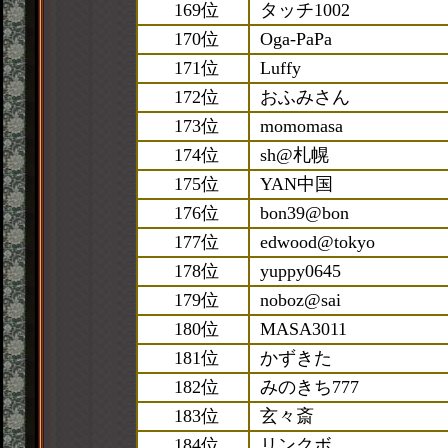
169位
タッチ1002
170位
Oga-PaPa
171位
Luffy
172位
おふみさん
173位
momomasa
174位
sh@札幌
175位
YAN中国
176位
bon39@bon
177位
edwood@tokyo
178位
yuppy0645
179位
noboz@sai
180位
MASA3011
181位
かずきた
182位
みのきち777
183位
玄々斎
184位
リンクボ