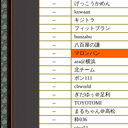
--
げっこうかめん
--
kuwaan
--
キジトラ
--
フィットプラン
--
bunzabu
--
八百屋の謙
--
マロンパン
--
ara@横浜
--
北チーム
--
ポン111
--
cbworld
--
ぎだゆぅ＠足利
--
TOYOTOMI
--
まるちゃん＠高松
--
粋036
--
viva51