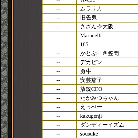
--
ムラサカ
--
旧雀鬼
--
さざん＠大阪
--
Marucelli
--
185
--
かとぷー＠笠間
--
デカピン
--
勇牛
--
安芸茄子
--
放銃CEO
--
たかみつちゃん
--
えっぺー
--
kakugenji
--
ダンディーイズム
--
sousuke