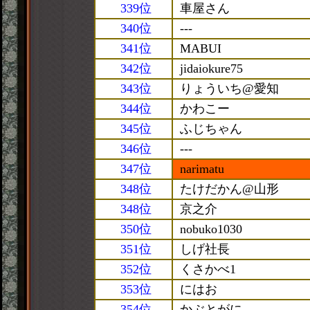
339位
車屋さん
340位
---
341位
MABUI
342位
jidaiokure75
343位
りょういち@愛知
344位
かわこー
345位
ふじちゃん
346位
---
347位
narimatu
348位
たけだかん@山形
348位
京之介
350位
nobuko1030
351位
しげ社長
352位
くさかべ1
353位
にはお
354位
かぶとがに