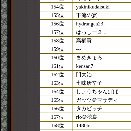
154位
yakinikudaisuki
155位
下流の宴
156位
hydrangea23
157位
はっしー２１
158位
高橋貢
159位
---
160位
まめきょろ
161位
kensan7
162位
門大治
163位
七味唐辛子
164位
しょうちゃんぱぱ
165位
ガッツ＠マサディ
166位
タカビッチ
167位
rio＠徳島
168位
1480tr