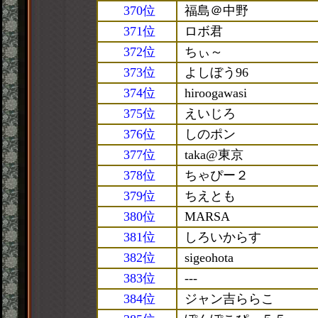
370位
福島＠中野
371位
ロボ君
372位
ちぃ～
373位
よしぼう96
374位
hiroogawasi
375位
えいじろ
376位
しのポン
377位
taka@東京
378位
ちゃぴー２
379位
ちえとも
380位
MARSA
381位
しろいからす
382位
sigeohota
383位
---
384位
ジャン吉ららこ