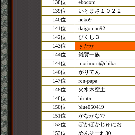
138位
ebocom
139位
いとまさ１０２２
140位
neko9
141位
daigoman92
142位
ぴくし３
143位
ｙたか
144位
雑賀一族
144位
morimori@chiba
146位
がりてん
147位
ren-papa
148位
火水木空土
148位
hiruta
150位
blue050419
151位
かなかな77
152位
ぼかぼかじゅにお
153位
めんそーれ30