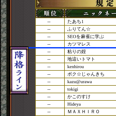
--
たあち1
--
ふりてん☆
--
SEOを麻雀に学ぶ
--
カツマレス
--
粘りの姪
--
地這いトマト
--
kenhirou
--
ボク☆じゃんきち
--
kazu@urawa
--
tokigi
--
かこのすけ
--
Hideya
--
ＭＡＸＨＩＲＯ