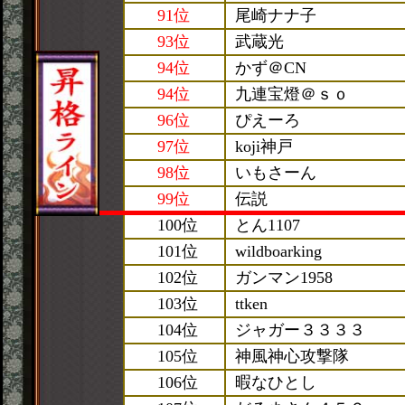
91位
尾崎ナナ子
93位
武蔵光
94位
かず＠CN
94位
九連宝燈＠ｓｏ
96位
ぴえーろ
97位
koji神戸
98位
いもさーん
99位
伝説
100位
とん1107
101位
wildboarking
102位
ガンマン1958
103位
ttken
104位
ジャガー３３３３
105位
神風神心攻撃隊
106位
暇なひとし