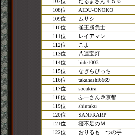
107位
だるまさん４５６
108位
AIDU-ONOKO
109位
ムサシ
110位
雀王勝負士
111位
レイアマン
112位
こよ
113位
八連宝灯
114位
hide1003
115位
なぎらびっち
116位
takahashi6669
117位
soeakira
118位
ふーさん＠京都
119位
shintaku
120位
SANFRARP
121位
寝不足のＭ
122位
おりるも一つの手