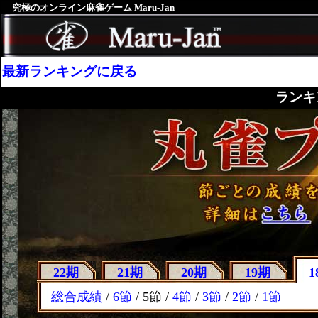
究極のオンライン麻雀ゲーム Maru-Jan
最新ランキングに戻る
ランキ
22期
21期
20期
19期
1
総合成績
/
6節
/ 5節 /
4節
/
3節
/
2節
/
1節