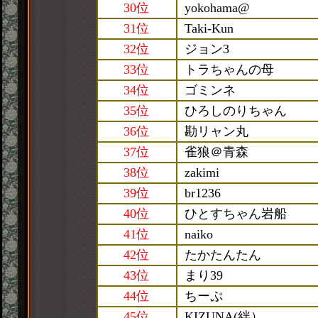
30位
yokohama@
31位
Taki-Kun
32位
ジョン3
33位
トラちゃんの母
34位
ゴミンネ
35位
ひろしのりちゃん
36位
勘リャン丸
37位
雀狼＠青森
38位
zakimi
39位
br1236
40位
ひとすちゃん岩船
41位
naiko
42位
たかたんたん
43位
まり39
44位
ちーぷ
45位
KIZUNA(絆）