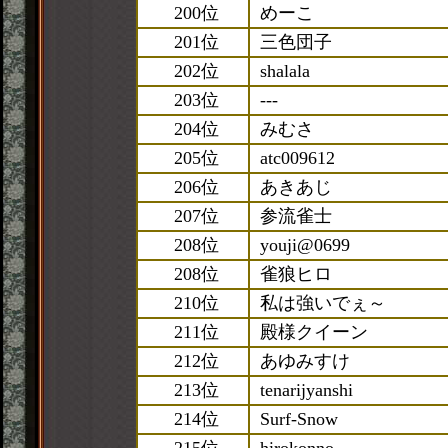
200位
めーこ
201位
三色団子
202位
shalala
203位
---
204位
みむさ
205位
atc009612
206位
あきあじ
207位
参流雀士
208位
youji@0699
208位
雀狼ヒロ
210位
私は強いでぇ～
211位
殿様クイーン
212位
あゆみすけ
213位
tenarijyanshi
214位
Surf-Snow