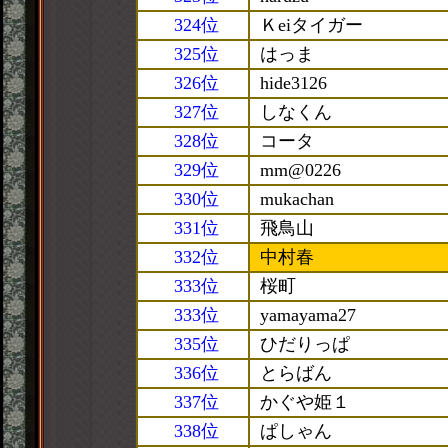
324位
Ｋeiタイガー
325位
はっま
326位
hide3126
327位
しなくん
328位
コータ
329位
mm@0226
330位
mukachan
331位
飛鳥山
332位
中村春
333位
桜町
333位
yamayama27
335位
ひだりっぱ
336位
とらばん
337位
かぐや姫１
338位
ぱしゃん