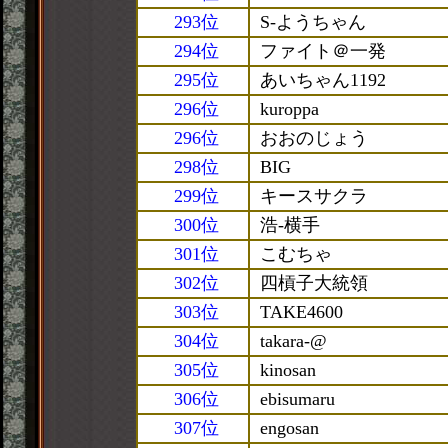
293位
S-ようちゃん
294位
ファイト＠一発
295位
あいちゃん1192
296位
kuroppa
296位
おおのじょう
298位
BIG
299位
キースサクラ
300位
浩-横手
301位
こむちゃ
302位
四槓子大統領
303位
TAKE4600
304位
takara-@
305位
kinosan
306位
ebisumaru
307位
engosan