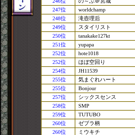
246位
の～ぶ＠宮城
247位
worldchamp
248位
滝壺理后
249位
スタイリスト
250位
tanakake127kt
251位
yupapa
252位
hote1018
252位
ほぼ空回り
254位
JH11539
255位
気まぐれハート
255位
Bonjour
257位
シックスセンス
258位
SMP
259位
TUTUBO
260位
ゼブラ柄
260位
ミウキチ