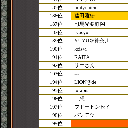
185位
mutyouten
186位
藤田雅徳
187位
司馬光＠静岡
187位
ryusyo
189位
YUYU＠神奈川
190位
keiwa
191位
RAITA
192位
サエさん
193位
---
194位
LION@de
195位
torapisi
196位
＿想＿
197位
ブドーセンセイ
198位
バンテツ
199位
---