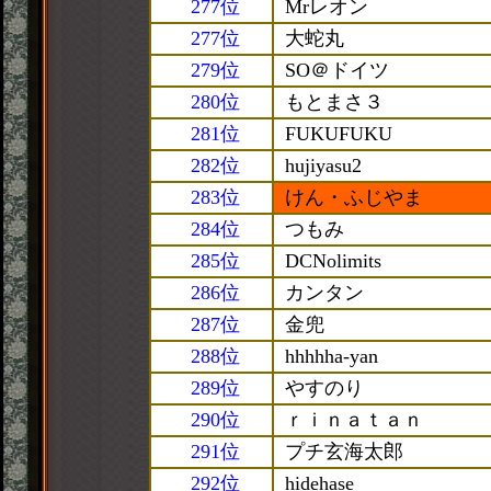
277位
Mrレオン
277位
大蛇丸
279位
SO＠ドイツ
280位
もとまさ３
281位
FUKUFUKU
282位
hujiyasu2
283位
けん・ふじやま
284位
つもみ
285位
DCNolimits
286位
カンタン
287位
金兜
288位
hhhhha-yan
289位
やすのり
290位
ｒｉｎａｔａｎ
291位
プチ玄海太郎
292位
hidehase