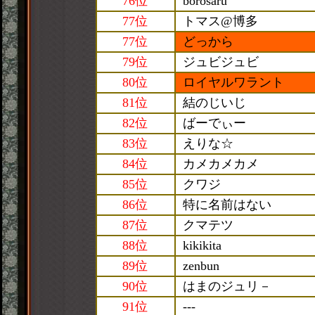
76位
borosaru
77位
トマス@博多
77位
どっから
79位
ジュビジュビ
80位
ロイヤルワラント
81位
結のじいじ
82位
ばーでぃー
83位
えりな☆
84位
カメカメカメ
85位
クワジ
86位
特に名前はない
87位
クマテツ
88位
kikikita
89位
zenbun
90位
はまのジュリ－
91位
---