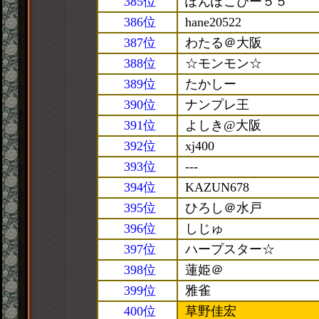
385位
ぽんぽこぴー５５
386位
hane20522
387位
わたる＠大阪
388位
☆モンモン☆
389位
たかしー
390位
ナンプレ王
391位
よしき@大阪
392位
xj400
393位
---
394位
KAZUN678
395位
ひろし＠水戸
396位
しじゅ
397位
ハープスター☆
398位
蓮姫＠
399位
雅雀
400位
草野佳宏