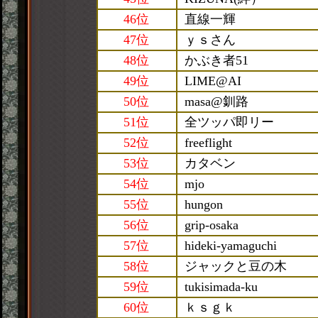
46位
直線一輝
47位
ｙｓさん
48位
かぶき者51
49位
LIME@AI
50位
masa@釧路
51位
全ツッパ即リー
52位
freeflight
53位
カタベン
54位
mjo
55位
hungon
56位
grip-osaka
57位
hideki-yamaguchi
58位
ジャックと豆の木
59位
tukisimada-ku
60位
ｋｓｇｋ