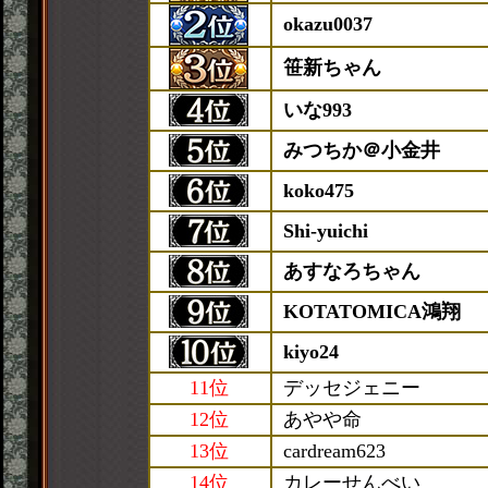
okazu0037
笹新ちゃん
いな993
みつちか＠小金井
koko475
Shi-yuichi
あすなろちゃん
KOTATOMICA鴻翔
kiyo24
11位
デッセジェニー
12位
あやや命
13位
cardream623
14位
カレーせんべい