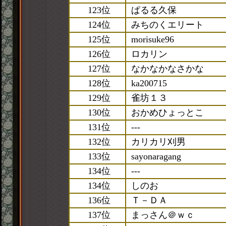
123位
ぱるる久保
124位
みちのくエリート
125位
morisuke96
126位
ロカリン
127位
なかなかなさかな
128位
ka200715
129位
雀坊１３
130位
おかめひょっとこ
131位
---
132位
カリカリ刈男
133位
sayonaragang
134位
---
134位
しのお
136位
Ｔ－ＤＡ
137位
まっさん＠ｗｃ