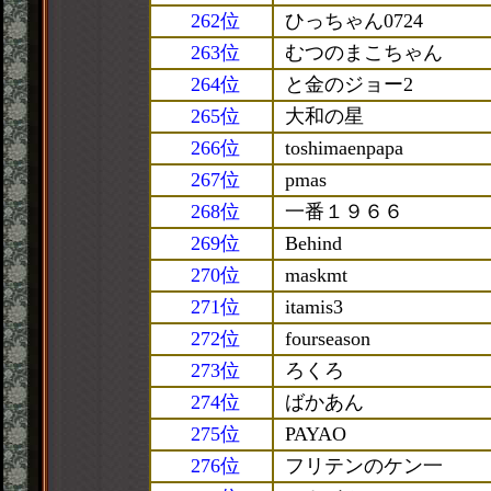
262位
ひっちゃん0724
263位
むつのまこちゃん
264位
と金のジョー2
265位
大和の星
266位
toshimaenpapa
267位
pmas
268位
一番１９６６
269位
Behind
270位
maskmt
271位
itamis3
272位
fourseason
273位
ろくろ
274位
ばかあん
275位
PAYAO
276位
フリテンのケン一