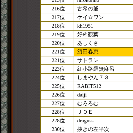
215位
hirokonno
216位
古希の爺
217位
ケイ☆ワン
218位
kh1951
219位
好＠観葉
220位
あしくさ
221位
須田春恵
221位
サトラン
223位
紅小路羅無麻呂
224位
しまやん７３
225位
RABIT512
226位
daiji
227位
むろろむ
228位
ＪＯＥ
228位
draguss
230位
抜きの左平次