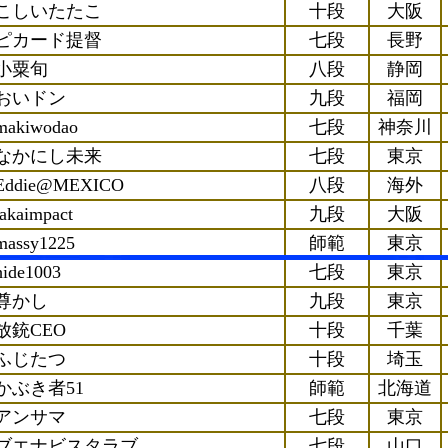
こしいたたこ
十段
大阪
ピカード提督
七段
長野
小粟旬
八段
静岡
おいドン
九段
福岡
makiwodao
七段
神奈川
なかにし未来
七段
東京
Eddie@MEXICO
八段
海外
takaimpact
九段
大阪
massy1225
師範
東京
hide1003
七段
東京
尊かし
九段
東京
放銃CEO
十段
千葉
ふじたつ
十段
埼玉
かぶき者51
師範
北海道
アンサマ
七段
東京
ブエナビスタラブ
七段
山口