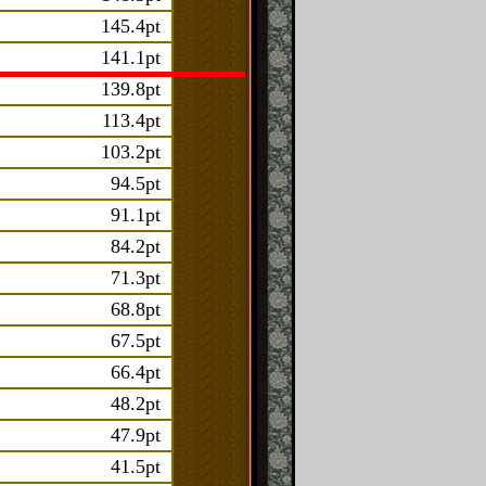
145.4pt
141.1pt
139.8pt
113.4pt
103.2pt
94.5pt
91.1pt
84.2pt
71.3pt
68.8pt
67.5pt
66.4pt
48.2pt
47.9pt
41.5pt