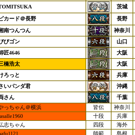
TOMITSUKA
茨城
ピカード＠長野
長野
湘南つんつん
神奈川
びびゴン
山口
師匠4646
大阪
三橋浩太
大阪
けろっと
兵庫
さいパンダ君
沖縄
両さん
千葉
やっちゃん＠横浜
皆伝
神奈川
lasalle1960
十段
兵庫
弘志ちゃん
四段
海外
pafu1121
師範
島根