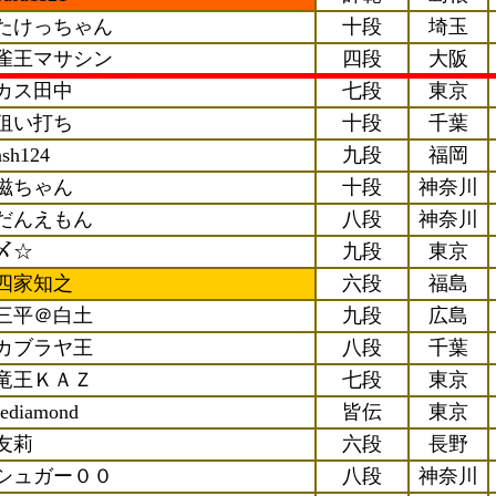
たけっちゃん
十段
埼玉
雀王マサシン
四段
大阪
カス田中
七段
東京
狙い打ち
十段
千葉
ash124
九段
福岡
滋ちゃん
十段
神奈川
だんえもん
八段
神奈川
〆☆
九段
東京
四家知之
六段
福島
三平＠白土
九段
広島
カブラヤ王
八段
千葉
竜王ＫＡＺ
七段
東京
rediamond
皆伝
東京
友莉
六段
長野
シュガー００
八段
神奈川