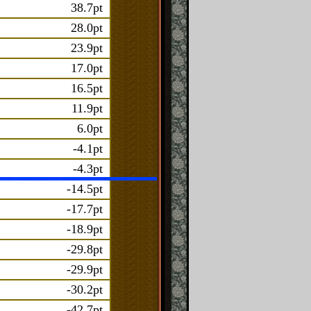
38.7pt
28.0pt
23.9pt
17.0pt
16.5pt
11.9pt
6.0pt
-4.1pt
-4.3pt
-14.5pt
-17.7pt
-18.9pt
-29.8pt
-29.9pt
-30.2pt
-42.7pt