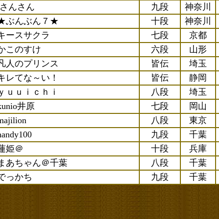
iさんさん
九段
神奈川
★ぶんぶん７★
十段
神奈川
キースサクラ
七段
京都
かこのすけ
六段
山形
凡人のプリンス
皆伝
埼玉
キレてな～い！
皆伝
静岡
ｙｕｕｉｃｈｉ
八段
埼玉
kunio井原
七段
岡山
majilion
八段
東京
handy100
九段
千葉
蓮姫＠
十段
兵庫
まあちゃん＠千葉
八段
千葉
でっかち
九段
千葉