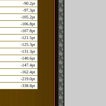
-90.2pt
-97.3pt
-105.2pt
-106.8pt
-107.8pt
-121.5pt
-125.3pt
-131.3pt
-140.6pt
-147.4pt
-162.4pt
-219.0pt
-338.8pt