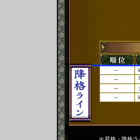
--
--
--
--
昇格・降格ラ