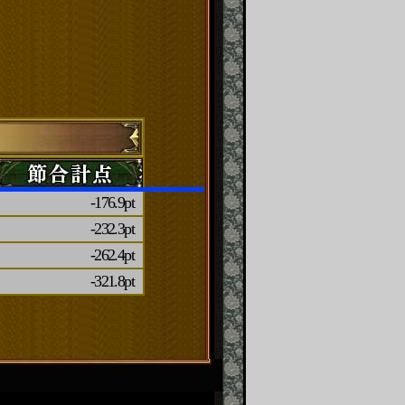
-176.9pt
-232.3pt
-262.4pt
-321.8pt