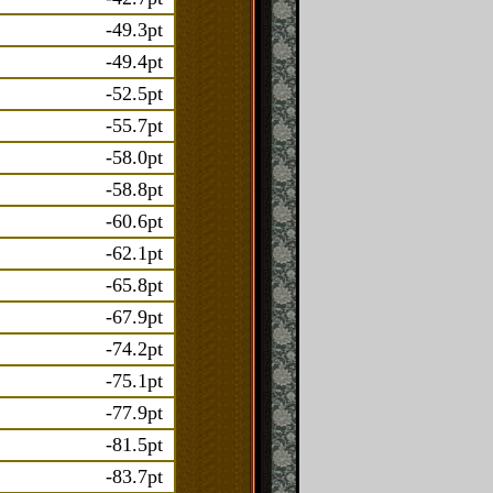
-49.3pt
-49.4pt
-52.5pt
-55.7pt
-58.0pt
-58.8pt
-60.6pt
-62.1pt
-65.8pt
-67.9pt
-74.2pt
-75.1pt
-77.9pt
-81.5pt
-83.7pt