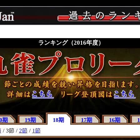
ランキング（2016年度）
20期
19期
18期
17期
16期
節
/ 3節 /
2節
/
1節