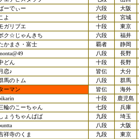
ばーでぃー
六段
大阪
こよ
七段
宮城
モガリブエ
十段
東京
ボク☆じゃんきち
六段
福井
たかまさ・富士
覇者
静岡
monta@49
八段
長野
中どん
十段
長野
月恋♪
皆伝
大分
群馬のトム
八段
群馬
ターマン
皆伝
海外
pikarin
十段
鹿児島
三輪のこーちゃん
七段
兵庫
しょうちゃんぱぱ
九段
埼玉
buntta
八段
大阪
吉祥寺のくま
九段
東京