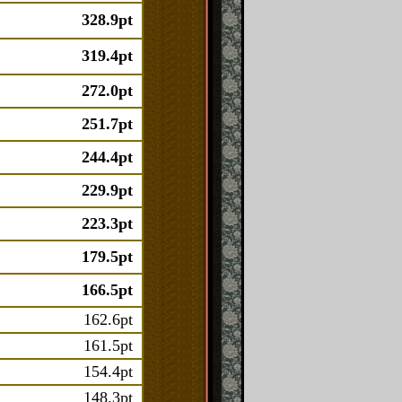
328.9pt
319.4pt
272.0pt
251.7pt
244.4pt
229.9pt
223.3pt
179.5pt
166.5pt
162.6pt
161.5pt
154.4pt
148.3pt