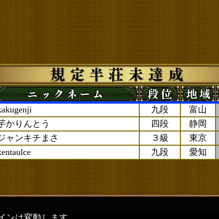
kakugenji
九段
富山
芋かりんとう
四段
静岡
ジャンキチまさ
３級
東京
kentaulce
九段
愛知
インは変動します。