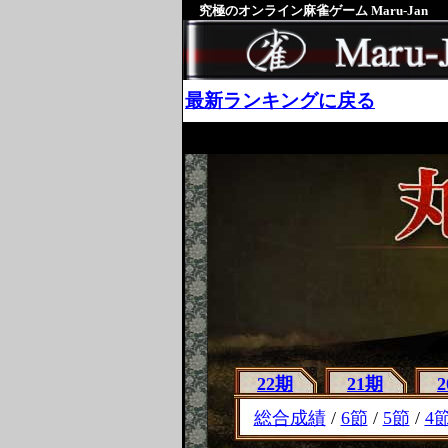
究極のオンライン麻雀ゲーム Maru-Jan
最新ランキングに戻る
22期
21期
総合成績
/
6節
/
5節
/
4