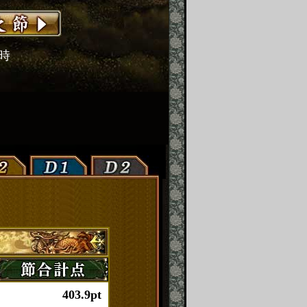
2時
403.9pt