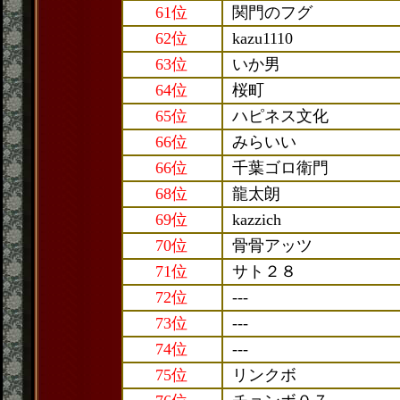
61位
関門のフグ
62位
kazu1110
63位
いか男
64位
桜町
65位
ハピネス文化
66位
みらいい
66位
千葉ゴロ衛門
68位
龍太朗
69位
kazzich
70位
骨骨アッツ
71位
サト２８
72位
---
73位
---
74位
---
75位
リンクボ