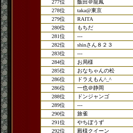
277位
飯田＠龍鳳
278位
taka@東京
279位
RAITA
280位
もちだ
281位
---
282位
shinさん８２３
283位
---
284位
お局様
285位
おなちゃんの松
286位
ドラえもん^_^
286位
一也＠静岡
288位
ドンジャンゴ
289位
---
290位
旅雀
291位
やちぼうず
292位
殿様クイーン