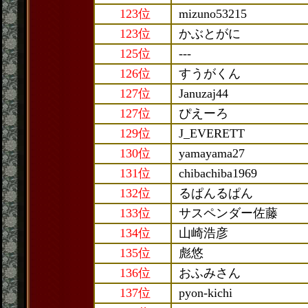
123位
mizuno53215
123位
かぶとがに
125位
---
126位
すうがくん
127位
Januzaj44
127位
ぴえーろ
129位
J_EVERETT
130位
yamayama27
131位
chibachiba1969
132位
るぱんるぱん
133位
サスペンダー佐藤
134位
山崎浩彦
135位
彪悠
136位
おふみさん
137位
pyon-kichi