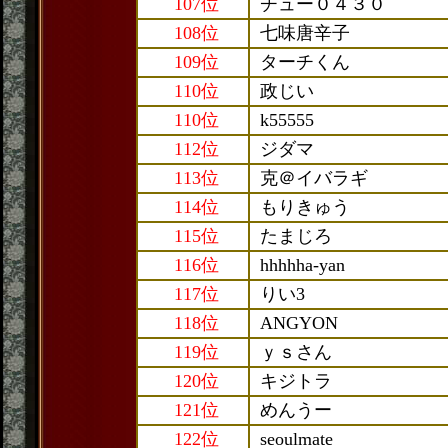
107位
チュー０４３０
108位
七味唐辛子
109位
ターチくん
110位
政じい
110位
k55555
112位
ジダマ
113位
克＠イバラギ
114位
もりきゅう
115位
たまじろ
116位
hhhhha-yan
117位
りい3
118位
ANGYON
119位
ｙｓさん
120位
キジトラ
121位
めんうー
122位
seoulmate