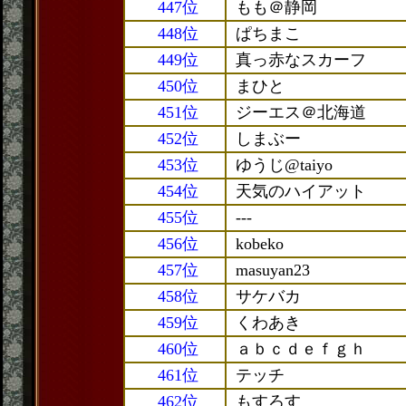
447位
もも＠静岡
448位
ぱちまこ
449位
真っ赤なスカーフ
450位
まひと
451位
ジーエス＠北海道
452位
しまぶー
453位
ゆうじ@taiyo
454位
天気のハイアット
455位
---
456位
kobeko
457位
masuyan23
458位
サケバカ
459位
くわあき
460位
ａｂｃｄｅｆｇｈ
461位
テッチ
462位
もすろす