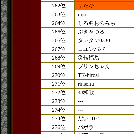
262位
ｙたか
263位
mjo
264位
しろ＠おのみち
265位
ぷき＆つる
266位
タンタン0330
267位
コユンババ
268位
災転福為
269位
プリンちゃん
270位
TK-hirosi
271位
rinseitu
272位
48和歌
273位
---
274位
---
274位
だい1107
276位
バボラー