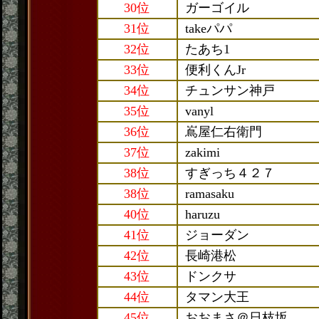
30位
ガーゴイル
31位
takeパパ
32位
たあち1
33位
便利くんJr
34位
チュンサン神戸
35位
vanyl
36位
嶌屋仁右衛門
37位
zakimi
38位
すぎっち４２７
38位
ramasaku
40位
haruzu
41位
ジョーダン
42位
長崎港松
43位
ドンクサ
44位
タマン大王
45位
おおまさ＠日枝坂