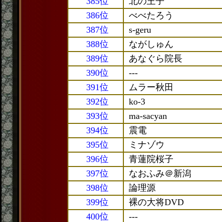
385位
北の王子
386位
べべたろう
387位
s-geru
388位
ながしゅん
389位
あなぐら院長
390位
---
391位
ムラー秋田
392位
ko-3
393位
ma-sacyan
394位
震電
395位
ミナゾウ
396位
青蓮院桜子
397位
なおふみ＠新潟
398位
論理源
399位
裸の大将DVD
400位
---