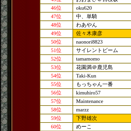
46位
oku620
47位
中、単騎
48位
わあやん
49位
佐々木康彦
50位
naonori8823
51位
サイレントビーム
52位
tamamomo
53位
花園満＠鹿児島
54位
Taki-Kun
55位
もっちゃん一番
56位
kimuhiro57
57位
Maintenance
58位
marzz
59位
下野雄次
60位
めーこ