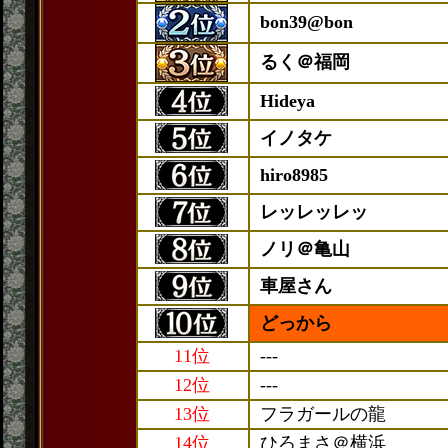
bon39@bon
るく＠福岡
Hideya
イノタケ
hiro8985
レッレッレッ
ノリ＠亀山
車屋さん
どっから
11位
---
12位
---
13位
フラガールの龍
14位
ひろまさ＠横浜