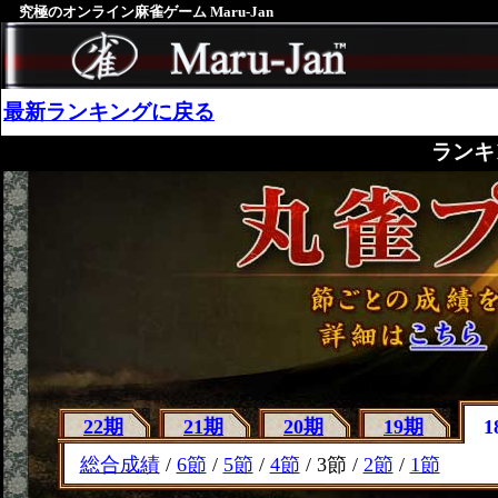
究極のオンライン麻雀ゲーム Maru-Jan
最新ランキングに戻る
ランキ
22期
21期
20期
19期
1
総合成績
/
6節
/
5節
/
4節
/ 3節 /
2節
/
1節