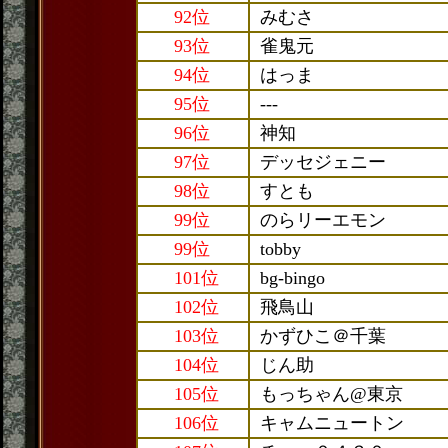
92位
みむさ
93位
雀鬼元
94位
はっま
95位
---
96位
神知
97位
デッセジェニー
98位
すとも
99位
のらリーエモン
99位
tobby
101位
bg-bingo
102位
飛鳥山
103位
かずひこ＠千葉
104位
じん助
105位
もっちゃん@東京
106位
キャムニュートン