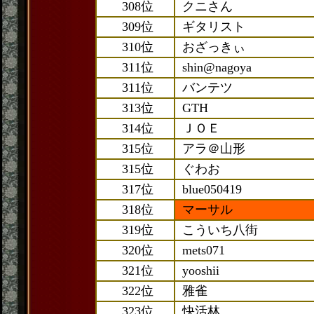
308位
クニさん
309位
ギタリスト
310位
おざっきぃ
311位
shin@nagoya
311位
バンテツ
313位
GTH
314位
ＪＯＥ
315位
アラ＠山形
315位
ぐわお
317位
blue050419
318位
マーサル
319位
こういち八街
320位
mets071
321位
yooshii
322位
雅雀
323位
快活林