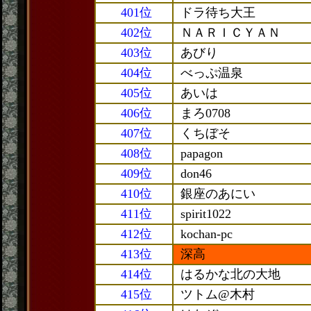
401位
ドラ待ち大王
402位
ＮＡＲＩＣＹＡＮ
403位
あびり
404位
べっぷ温泉
405位
あいは
406位
まろ0708
407位
くちぼそ
408位
papagon
409位
don46
410位
銀座のあにい
411位
spirit1022
412位
kochan-pc
413位
深高
414位
はるかな北の大地
415位
ツトム@木村