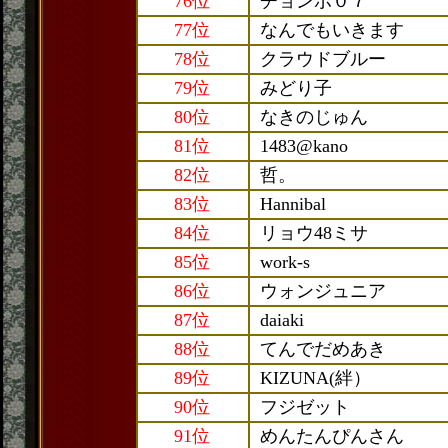
76位
チョンボ０７
77位
なんでもいきます
78位
クラウドブルー
79位
みどり子
80位
なきのじゅん
81位
1483@kano
82位
哲。
83位
Hannibal
84位
リョウ48ミサ
85位
work-s
86位
ウォンジュニア
87位
daiaki
88位
てんでだめあき
89位
KIZUNA(絆）
90位
フジゼット
91位
めんたんぴんさん