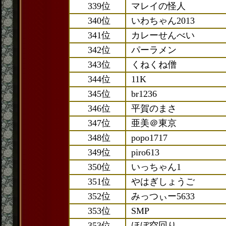
339位
マレイの怪人
340位
いわちゃん2013
341位
カレーせんべい
342位
パーラメン
343位
くねくね僧
344位
11K
345位
br1236
346位
平賀のまさ
347位
亜美＠東京
348位
popo1717
349位
piro613
350位
いっちゃん1
351位
やはぎしょうご
352位
みっつぃー5633
353位
SMP
353位
ほぼ空回り