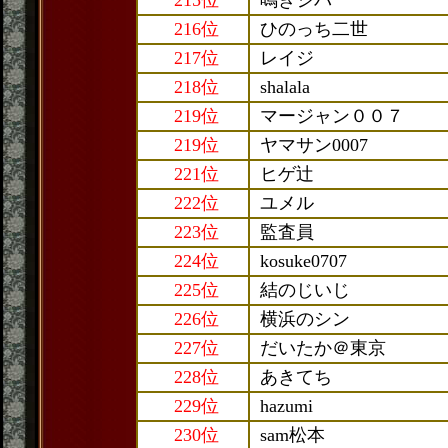
215位
鳴きシバ
216位
ひのっち二世
217位
レイジ
218位
shalala
219位
マージャン００７
219位
ヤマサン0007
221位
ヒゲ辻
222位
ユメル
223位
監査員
224位
kosuke0707
225位
結のじいじ
226位
横浜のシン
227位
だいたか＠東京
228位
あきてち
229位
hazumi
230位
sam松本