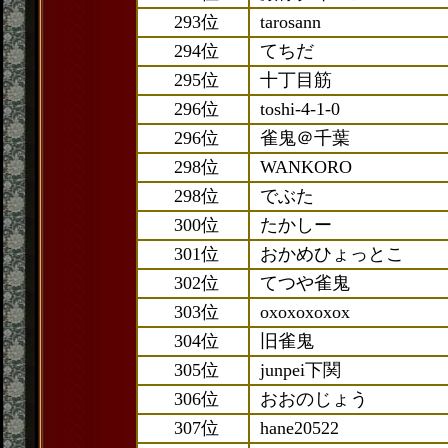
293位
tarosann
294位
てちだ
295位
十丁目筋
296位
toshi-4-1-0
296位
雀鬼＠千葉
298位
WANKORO
298位
でぶた
300位
たかしー
301位
おかめひょっとこ
302位
てつや雀鬼
303位
oxoxoxoxox
304位
旧雀鬼
305位
junpei下関
306位
おおのじょう
307位
hane20522