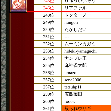
246位
りゅういいそう
246位
リアファル
248位
ドクターノー
249位
hungon
250位
たかしだい
251位
---
252位
ムーミンカガミ
253位
hideki-yamaguchi
254位
ナンプレ王
255位
麻神雀太郎
256位
umazo
257位
sena2006
257位
tetsuhp11
259位
広島薗田
260位
roook
261位
殴られウサギ