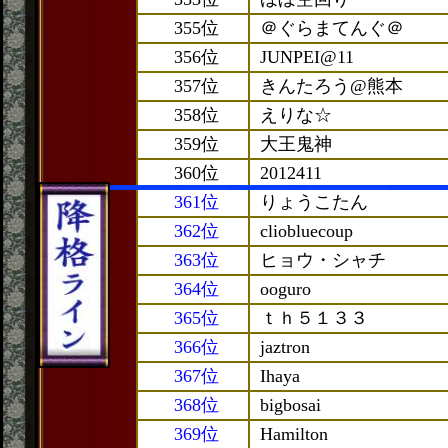
355位
＠ぐらまてんぐ＠
356位
JUNPEI@11
357位
きんたろう@熊本
358位
えりな☆
359位
大王鬼神
360位
2012411
361位
りょうこたん
362位
cliobluecoup
363位
ヒョウ・シャチ
364位
ooguro
365位
ｔｈ５１３３
366位
jaztron
367位
Ihaya
368位
bigbosai
369位
Hamilton