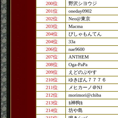
200位
野沢シヨウジ
201位
oneday0902
202位
Neo@東京
203位
Macma
204位
びしゃもんてん
204位
33a
206位
nae9600
207位
ANTHEM
208位
Oga-PaPa
209位
えどのぶやす
210位
ゆきぽん７７７６
211位
メヒカーノ＠NJ
212位
morimori@chiba
213位
§神狗§
214位
坊や島