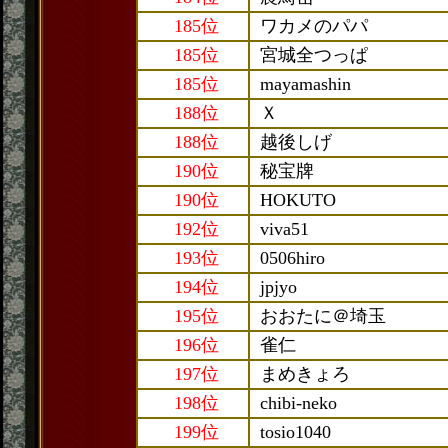
185位
ワカメのパパ
185位
宮城全つっぱ
185位
mayamashin
188位
Ｘ
188位
越後しげ
190位
秘宝牌
190位
HOKUTO
192位
viva51
193位
0506hiro
194位
jpjyo
195位
おおたに＠埼玉
196位
雀仁
197位
まめきょろ
198位
chibi-neko
199位
tosio1040