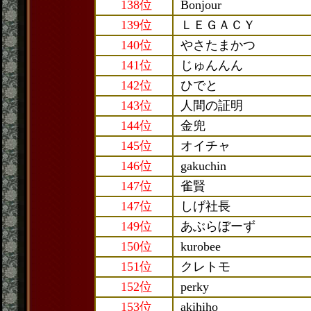
138位
Bonjour
139位
ＬＥＧＡＣＹ
140位
やさたまかつ
141位
じゅんんん
142位
ひでと
143位
人間の証明
144位
金兜
145位
オイチャ
146位
gakuchin
147位
雀賢
147位
しげ社長
149位
あぶらぼーず
150位
kurobee
151位
クレトモ
152位
perky
153位
akihiho