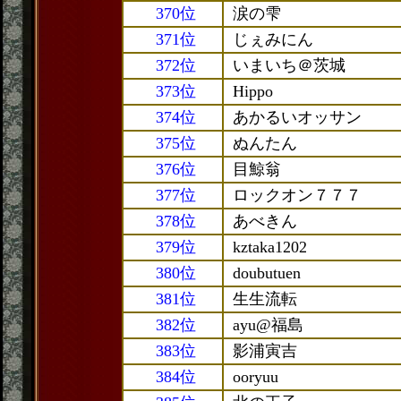
370位
涙の雫
371位
じぇみにん
372位
いまいち＠茨城
373位
Hippo
374位
あかるいオッサン
375位
ぬんたん
376位
目鯨翁
377位
ロックオン７７７
378位
あべきん
379位
kztaka1202
380位
doubutuen
381位
生生流転
382位
ayu@福島
383位
影浦寅吉
384位
ooryuu