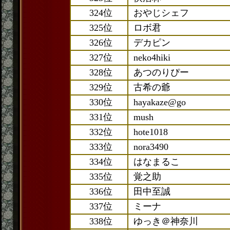
324位
おやじシェフ
325位
ロボ君
326位
デカピン
327位
neko4hiki
328位
あつのりぴー
329位
古希の爺
330位
hayakaze@go
331位
mush
332位
hote1018
333位
nora3490
334位
はなまるこ
335位
覚之助
336位
田中至誠
337位
ミーナ
338位
ゆっき＠神奈川