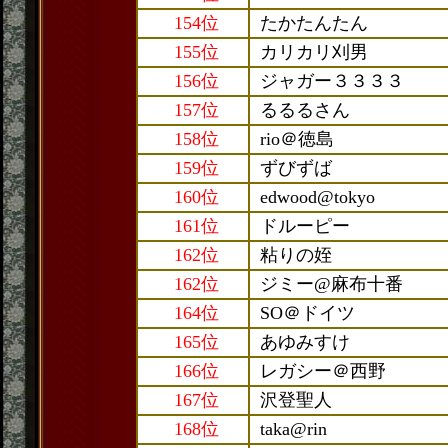
154位
たかたんたん
155位
カリカリ刈男
156位
ジャガー３３３３
157位
るるるさん
158位
rio＠徳島
159位
ずびずば
160位
edwood@tokyo
161位
ドルーピー
162位
粘りの姪
162位
ジミー@麻布十番
164位
SO＠ドイツ
165位
あゆみすけ
166位
レガシー＠西野
167位
沢登聖人
168位
taka@rin