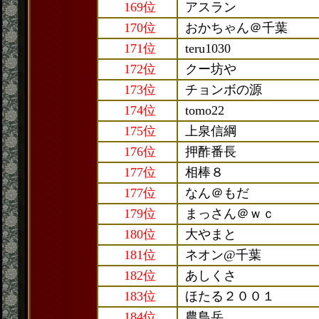
169位
アスラン
170位
おかちゃん＠千葉
171位
teru1030
172位
クー坊や
173位
チョンボの源
174位
tomo22
175位
上泉信綱
176位
押酢番長
177位
相棒８
177位
なん＠もだ
179位
まっさん＠ｗｃ
180位
大やまと
181位
ネオン@千葉
182位
あしくさ
183位
ほたる２００１
184位
農鳥岳