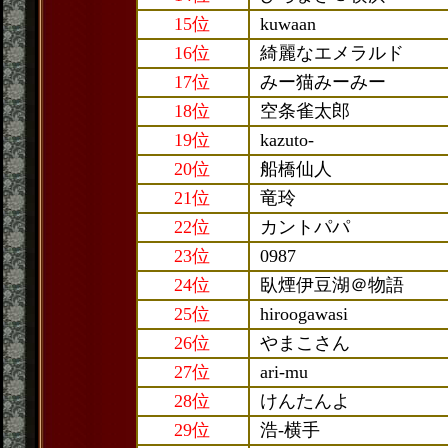
15位
kuwaan
16位
綺麗なエメラルド
17位
みー猫みーみー
18位
空条雀太郎
19位
kazuto-
20位
船橋仙人
21位
竜玲
22位
カントパパ
23位
0987
24位
臥煙伊豆湖＠物語
25位
hiroogawasi
26位
やまこさん
27位
ari-mu
28位
けんたんよ
29位
浩-横手