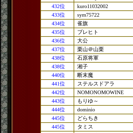
432位
kuro11032002
433位
sym75722
434位
雀旗
435位
ブレヒト
436位
大公
437位
栗山＠山栗
438位
石原将軍
438位
湘子
440位
断末魔
441位
ステルスドアラ
442位
NOMONOMOWINE
443位
もりゆ～
444位
dominio
445位
どらちき
445位
タミス