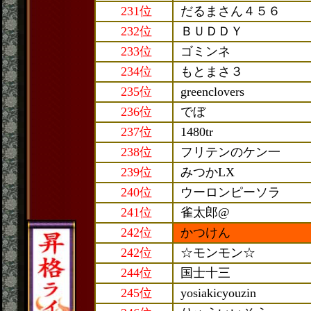
231位
だるまさん４５６
232位
ＢＵＤＤＹ
233位
ゴミンネ
234位
もとまさ３
235位
greenclovers
236位
でぼ
237位
1480tr
238位
フリテンのケン一
239位
みつかLX
240位
ウーロンピーソラ
241位
雀太郎@
242位
かつけん
242位
☆モンモン☆
244位
国士十三
245位
yosiakicyouzin