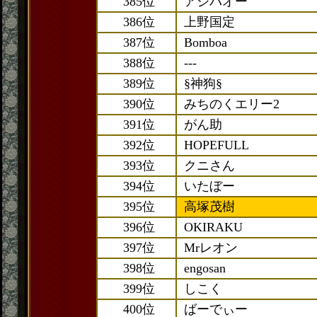
385位
アシバオー
386位
上野国定
387位
Bomboa
388位
---
389位
§神狗§
390位
みちのくエリー2
391位
がん助
392位
HOPEFULL
393位
クニさん
394位
いたぼー
395位
高塚茂樹
396位
OKIRAKU
397位
Mrレオン
398位
engosan
399位
しこく
400位
ばーでぃー