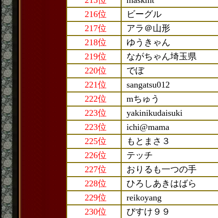
215位
maskmt
216位
ビーグル
217位
アラ＠山形
218位
ゆうきゃん
219位
ながちゃん埼玉県
220位
でぼ
221位
sangatsu012
222位
mちゅう
223位
yakinikudaisuki
223位
ichi@mama
225位
もとまさ３
226位
テッチ
227位
おりるも一つの手
228位
ひろしあきはばら
229位
reikoyang
230位
びすけ９９