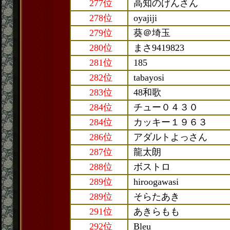
277位
高知のげんさん
278位
oyajiji
279位
葵＠埼玉
280位
まさ9419823
281位
185
282位
tabayosi
283位
48和歌
284位
チュー０４３０
284位
カッキー１９６３
286位
アダルトよっさん
287位
龍太朗
288位
ボストロ
289位
hiroogawasi
289位
そらたあき
291位
あきらもも
292位
Bleu