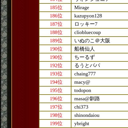
185位
Mirage
186位
kazupyon128
187位
ロッキー7
188位
cliobluecoup
189位
いぬのこ＠大阪
190位
船橋仙人
190位
ちーるず
192位
るうとパパ
193位
chaing777
194位
macy@
195位
todopon
196位
masa@釧路
197位
chi373
198位
shinondaiou
199位
ybright