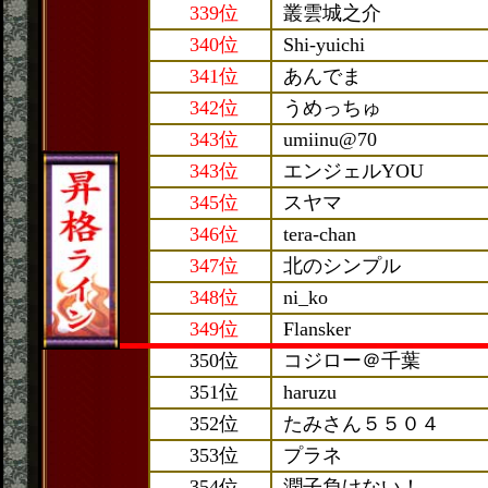
339位
叢雲城之介
340位
Shi-yuichi
341位
あんでま
342位
うめっちゅ
343位
umiinu@70
343位
エンジェルYOU
345位
スヤマ
346位
tera-chan
347位
北のシンプル
348位
ni_ko
349位
Flansker
350位
コジロー＠千葉
351位
haruzu
352位
たみさん５５０４
353位
プラネ
354位
潤子負けない！