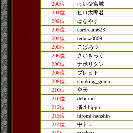
200位
けい＠宮城
201位
ヒロ太郎君
202位
はなやす
203位
cardream623
204位
teduka0809
205位
こばあつ
206位
さいきっく
206位
ナポリタン
208位
ブレヒト
209位
smoking_gonta
210位
空天
210位
deburon
212位
播州hippo
213位
hiromi-hanshin
214位
中トロ