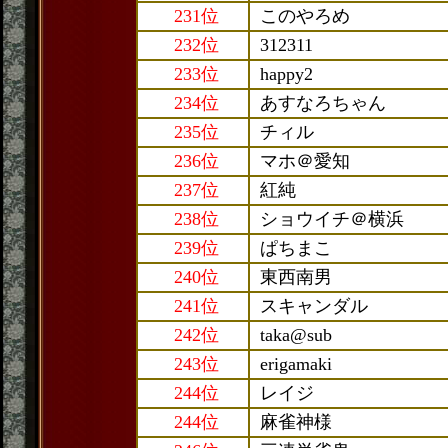
231位
このやろめ
232位
312311
233位
happy2
234位
あすなろちゃん
235位
チィル
236位
マホ＠愛知
237位
紅純
238位
ショウイチ＠横浜
239位
ぱちまこ
240位
東西南男
241位
スキャンダル
242位
taka@sub
243位
erigamaki
244位
レイジ
244位
麻雀神様