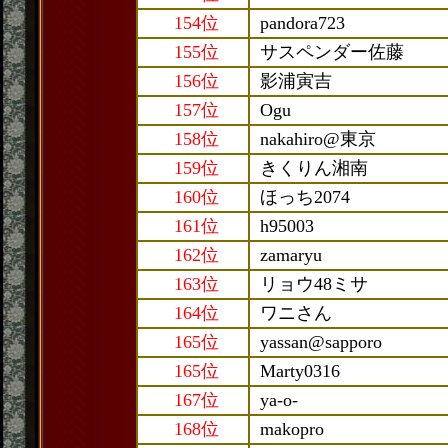
154位
pandora723
155位
サスペンダー佐藤
156位
影浦寅吉
157位
Ogu
158位
nakahiro@東京
159位
きくりん湘南
160位
ほっち2074
161位
h95003
162位
zamaryu
163位
リョウ48ミサ
164位
ワニさん
165位
yassan@sapporo
165位
Marty0316
167位
ya-o-
168位
makopro