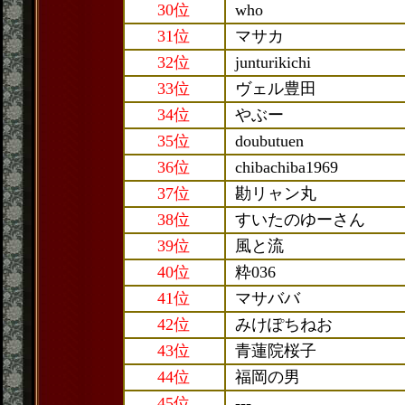
30位
who
31位
マサカ
32位
junturikichi
33位
ヴェル豊田
34位
やぶー
35位
doubutuen
36位
chibachiba1969
37位
勘リャン丸
38位
すいたのゆーさん
39位
風と流
40位
粋036
41位
マサババ
42位
みけぽちねお
43位
青蓮院桜子
44位
福岡の男
45位
---