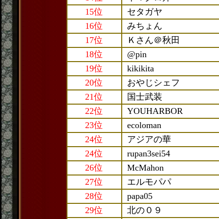
15位
セタガヤ
16位
みちょん
17位
Ｋさん＠秋田
18位
@pin
19位
kikikita
20位
おやじシェフ
21位
国士武装
22位
YOUHARBOR
23位
ecoloman
24位
アジアの華
24位
rupan3sei54
26位
McMahon
27位
エルモパパ
28位
papa05
29位
北の０９