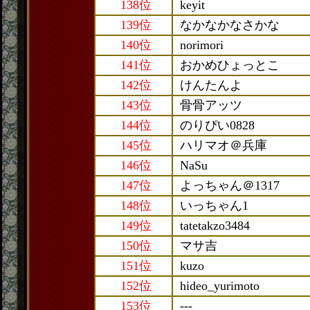
138位
keyit
139位
なかなかなさかな
140位
norimori
141位
おかめひょっとこ
142位
けんたんよ
143位
骨骨アッツ
144位
のりぴい0828
145位
ハリマオ＠兵庫
146位
NaSu
147位
よっちゃん＠1317
148位
いっちゃん1
149位
tatetakzo3484
150位
マサ吉
151位
kuzo
152位
hideo_yurimoto
153位
---