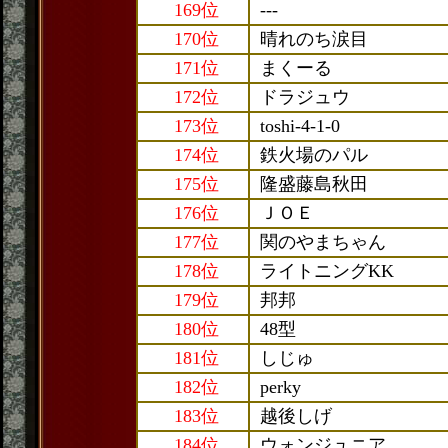
169位
---
170位
晴れのち涙目
171位
まくーる
172位
ドラジュウ
173位
toshi-4-1-0
174位
鉄火場のパル
175位
隆盛藤島秋田
176位
ＪＯＥ
177位
関のやまちゃん
178位
ライトニングKK
179位
邦邦
180位
48型
181位
しじゅ
182位
perky
183位
越後しげ
184位
ウォンジュニア