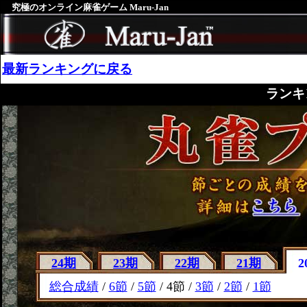
究極のオンライン麻雀ゲーム Maru-Jan
最新ランキングに戻る
ランキ
24期
23期
22期
21期
2
総合成績
/
6節
/
5節
/ 4節 /
3節
/
2節
/
1節