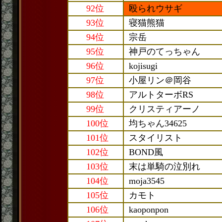
92位
殴られウサギ
93位
寝猫熊猫
94位
宗岳
95位
神戸のてっちゃん
96位
kojisugi
97位
小屋リン＠岡谷
98位
アルトターボRS
99位
クリスティアーノ
100位
均ちゃん34625
101位
スタイリスト
102位
BOND風
103位
末は単騎の泣別れ
104位
moja3545
105位
カモト
106位
kaoponpon