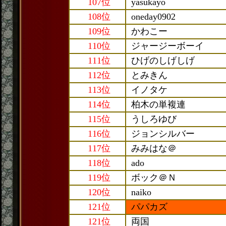
107位
yasukayo
108位
oneday0902
109位
かわこー
110位
ジャージーボーイ
111位
ひげのしげしげ
112位
とみきん
113位
イノタケ
114位
柏木の単複連
115位
うしろゆび
116位
ジョンシルバー
117位
みみはな＠
118位
ado
119位
ボック＠Ｎ
120位
naiko
121位
パパカズ
121位
両国