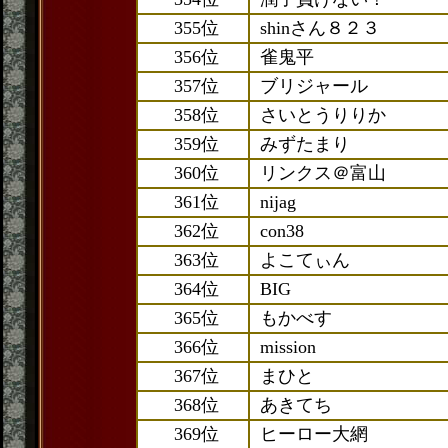
355位
shinさん８２３
356位
雀鬼平
357位
ブリジャール
358位
さいとうりりか
359位
みずたまり
360位
リンクス＠富山
361位
nijag
362位
con38
363位
よこてぃん
364位
BIG
365位
もかべす
366位
mission
367位
まひと
368位
あきてち
369位
ヒーロー大網