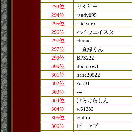
293位
りく年中
294位
randy095
295位
t_tetsuro
296位
ハイウエイスター
297位
chinao
297位
一直線くん
299位
BPS222
300位
doctorowl
301位
hane20522
302位
Aki81
303位
---
304位
けらけらしん
304位
w51383
306位
izukiti
306位
ビーセブ