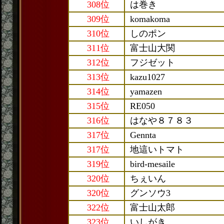
308位
は巻き
309位
komakoma
310位
しのポン
311位
富士山大関
312位
フジゼット
313位
kazu1027
314位
yamazen
315位
RE050
316位
はなや８７８３
317位
Gennta
317位
地這いトマト
319位
bird-mesaile
320位
ちぇいん
320位
グンソウ3
322位
富士山太郎
323位
いしがき