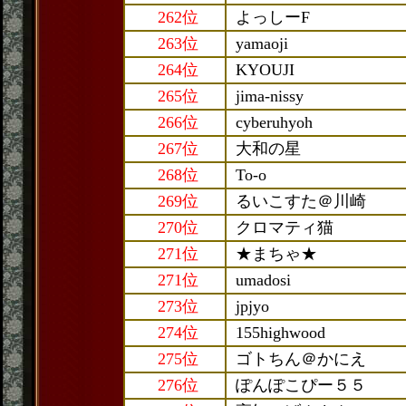
262位
よっしーF
263位
yamaoji
264位
KYOUJI
265位
jima-nissy
266位
cyberuhyoh
267位
大和の星
268位
To-o
269位
るいこすた＠川崎
270位
クロマティ猫
271位
★まちゃ★
271位
umadosi
273位
jpjyo
274位
155highwood
275位
ゴトちん＠かにえ
276位
ぽんぽこぴー５５