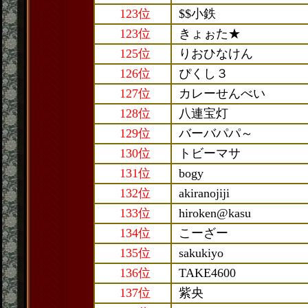
123位
$$小鉄
123位
きょぉた★
125位
りおひなけん
126位
ぴくし３
127位
カレーせんべい
128位
八連宝灯
129位
バーバパパ～
130位
トビーマサ
131位
bogy
132位
akiranojiji
133位
hiroken@kasu
134位
こーざー
135位
sakukiyo
136位
TAKE4600
137位
紫央