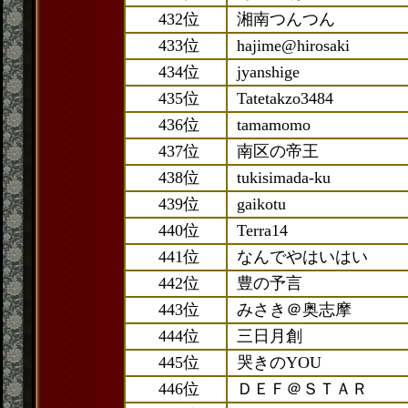
432位
湘南つんつん
433位
hajime@hirosaki
434位
jyanshige
435位
Tatetakzo3484
436位
tamamomo
437位
南区の帝王
438位
tukisimada-ku
439位
gaikotu
440位
Terra14
441位
なんでやはいはい
442位
豊の予言
443位
みさき＠奥志摩
444位
三日月創
445位
哭きのYOU
446位
ＤＥＦ＠ＳＴＡＲ