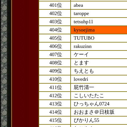
401位
abea
402位
taroppe
403位
tetsuhp11
404位
kysoejima
405位
TUTUBO
406位
rakuzinn
407位
ケーイ
408位
とます
409位
ちえとも
410位
lovedri
411位
屁竹清一
412位
こしいたたこ
413位
ひっちゃん0724
414位
おおまさ＠日枝坂
415位
ぴかりん55