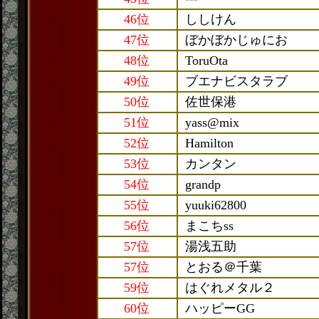
46位
ししけん
47位
ぼかぼかじゅにお
48位
ToruOta
49位
ブエナビスタラブ
50位
佐世保港
51位
yass@mix
52位
Hamilton
53位
カンタン
54位
grandp
55位
yuuki62800
56位
まこちss
57位
湯浅五助
57位
とおる＠千葉
59位
はぐれメタル２
60位
ハッピーGG