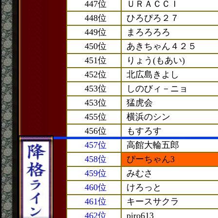
447位
ＵＲＡＣＣＩ
448位
ひろぴろ２７
449位
まろろろろ
450位
あきちゃん４２５
451位
りょう(もあい)
452位
北広島きよし
453位
しのびィ－ニョ
453位
猛虎会
455位
横浜のシン
456位
もすろす
457位
高館大輪五郎
458位
ぴーちゃん3
459位
みむさ
460位
けろっと
461位
キースサクラ
462位
piro613