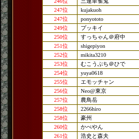
246位
三連単雀鬼
247位
kujakuoh
247位
ponyototo
249位
プッキイ
250位
すっちゃん＠府中
251位
shigepiyon
252位
mikita3210
253位
むこうぶち＠ひで
254位
yuya0618
255位
エモッチャン
256位
Neo@東京
257位
農鳥岳
258位
2266hiro
258位
豪州
260位
かべやん
261位
浩史と森夫