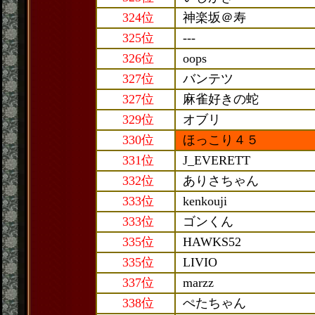
324位
神楽坂＠寿
325位
---
326位
oops
327位
バンテツ
327位
麻雀好きの蛇
329位
オブリ
330位
ほっこり４５
331位
J_EVERETT
332位
ありさちゃん
333位
kenkouji
333位
ゴンくん
335位
HAWKS52
335位
LIVIO
337位
marzz
338位
ぺたちゃん