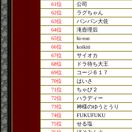
61位
公司
62位
ラグちゃん
63位
パンパン大佐
64位
滝壺理后
65位
hi-ron
66位
koikiti
67位
サイオカ
68位
ドラ待ち大王
69位
コージ６１７
70位
はいさ
71位
ちゃび２
72位
ハラディー
73位
神様のゆうとうり
74位
FUKUFUKU
75位
せる塩