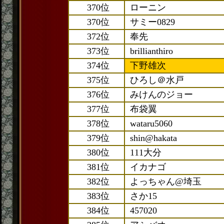
370位
ローニン
370位
サミー0829
372位
奉先
373位
brillianthiro
374位
下野雄次
375位
ひろし＠水戸
376位
みけんのジョー
377位
布袋翼
378位
wataru5060
379位
shin@hakata
380位
111大分
381位
イカナゴ
382位
よっちゃん@埼玉
383位
さか15
384位
457020