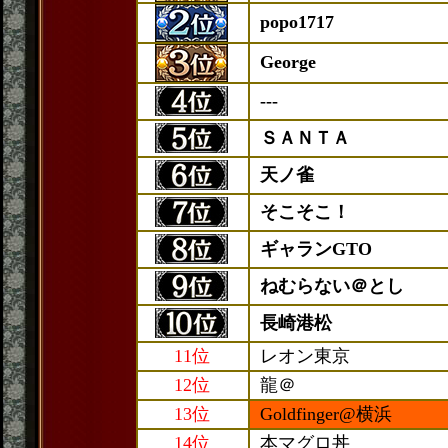
popo1717
George
---
ＳＡＮＴＡ
天ノ雀
そこそこ！
ギャランGTO
ねむらない＠とし
長崎港松
11位
レオン東京
12位
龍＠
13位
Goldfinger@横浜
14位
本マグロ丼