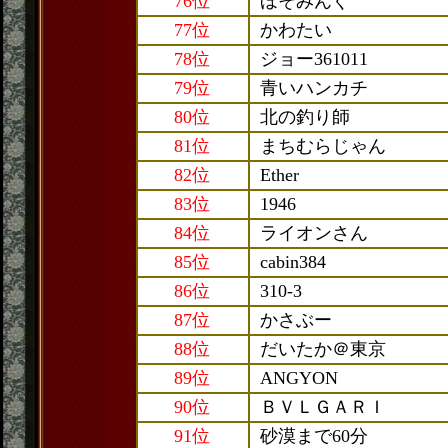
76位
ほそみんぐ
77位
かわたい
78位
ジョー361011
79位
青いハンカチ
80位
北の釣り師
81位
まちむらじゃん
82位
Ether
83位
1946
84位
ライオンさん
85位
cabin384
86位
310-3
87位
かさぶー
88位
だいたか＠東京
89位
ANGYON
90位
ＢＶＬＧＡＲＩ
91位
砂漠まで60分