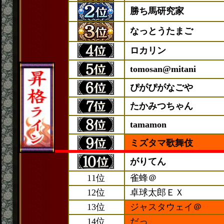
勝ち馬研究家
なっとうたまご
ロカリン
tomosan@mitani
ぴがぴがなごや
たかみつちゃん
tamamon
ミズタマ歌舞伎
がりてん
11位
雀蜂＠
12位
卓球太郎ＥＸ
13位
ジャスタウェイ＠
14位
だっ