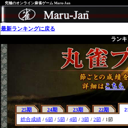
究極のオンライン麻雀ゲーム Maru-Jan
最新ランキングに戻る
ランキ
25期
24期
23期
22期
2
総合成績
/
6節
/
5節
/
4節
/
3節
/
2節
/ 1節