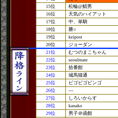
15位
松輪@鯖男
16位
天気のハイアット
17位
中、単騎
18位
勝○
19位
keipost
20位
ジョーダン
21位
むつのまこちゃん
22位
seoulmate
23位
拾番館
24位
城馬猫通
25位
ビゴビゴビンゴ
26位
---
27位
しろいからす
28位
kanako
29位
男子＠函館