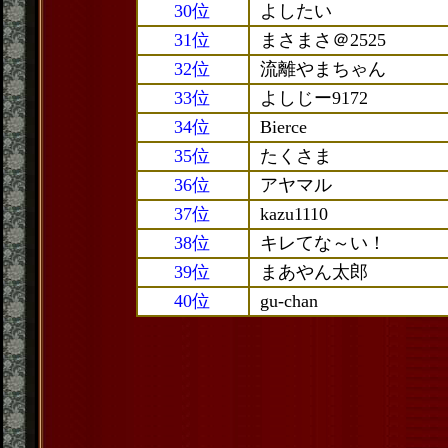
30位
よしたい
31位
まさまさ＠2525
32位
流離やまちゃん
33位
よしじー9172
34位
Bierce
35位
たくさま
36位
アヤマル
37位
kazu1110
38位
キレてな～い！
39位
まあやん太郎
40位
gu-chan