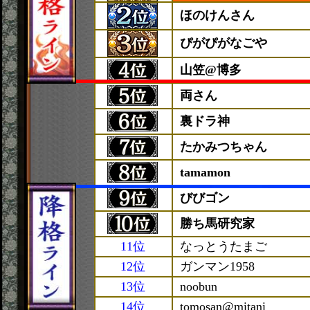
ほのけんさん
ぴがぴがなごや
山笠@博多
両さん
裏ドラ神
たかみつちゃん
tamamon
びびゴン
勝ち馬研究家
11位
なっとうたまご
12位
ガンマン1958
13位
noobun
14位
tomosan@mitani