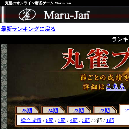
究極のオンライン麻雀ゲーム Maru-Jan
最新ランキングに戻る
ランキ
25期
24期
23期
22期
2
総合成績
/
6節
/
5節
/
4節
/
3節
/ 2節 /
1節