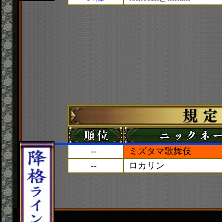
--
ミズタマ歌舞伎
--
ロカリン