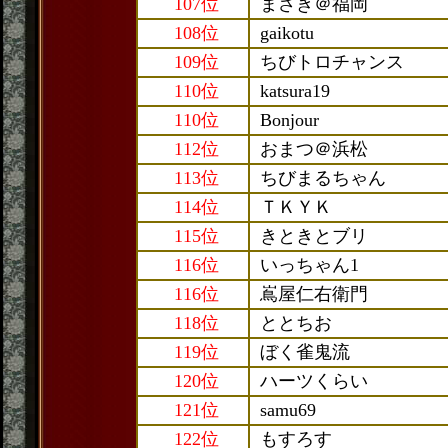
107位
まさき＠福岡
108位
gaikotu
109位
ちびトロチャンス
110位
katsura19
110位
Bonjour
112位
おまつ＠浜松
113位
ちびまるちゃん
114位
ＴＫＹＫ
115位
きときとブリ
116位
いっちゃん1
116位
嶌屋仁右衛門
118位
ととちお
119位
ぼく雀鬼流
120位
ハーツくらい
121位
samu69
122位
もすろす