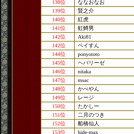
138位
ななおなお
139位
賢之介
140位
紅虎
141位
虹鱒男
142位
Aki81
142位
ペイすん
144位
ponyototo
145位
ヘパリーゼ
146位
nitaka
147位
msac
148位
かべやん
149位
レージ
150位
たかしー
151位
二月のつき
152位
船橋仙人
153位
hide-max