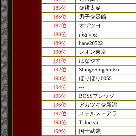
185位
＠耕太＠
185位
男子＠函館
187位
オザツヨ
188位
pigpong
189位
hane20522
190位
レオン東京
191位
はなやす
192位
ShingoShigemitsu
193位
ほりほり0055
194位
---
195位
BOSSプレッソ
196位
アカツキ＠新潟
197位
ステルスドアラ
198位
T-ductya
199位
国士武装