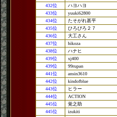
432位
ハヨハヨ
433位
yuuki62800
434位
たそがれ甚平
435位
ひろぴろ２７
436位
大工さん
437位
hikoza
438位
ハナヒ
439位
xj400
439位
99rupan
441位
ansin3610
442位
kindofblue
443位
ヒラー
444位
ACTION
445位
覚之助
445位
izukiti