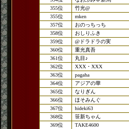
355位
竹光@
355位
mken
357位
おのっちっち
358位
おしりふき
359位
@ドラドラの実
360位
重光真吾
361位
丸目♪
362位
XXX・XXX
363位
pagaha
364位
アジアの華
365位
なりぎん
366位
ほそみんぐ
367位
hideki63
368位
笹新ちゃん
369位
TAKE4600