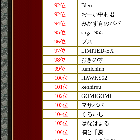
92位
Bleu
92位
おーい中村君
94位
みかずきのパパ
95位
suga1955
96位
ブス
97位
LIMITED-EX
98位
おきのす
99位
fumichinn
100位
HAWKS52
101位
kenhirou
102位
GOMIGOMI
103位
マサババ
104位
くろいし
105位
はなはまる
106位
欄と千夏