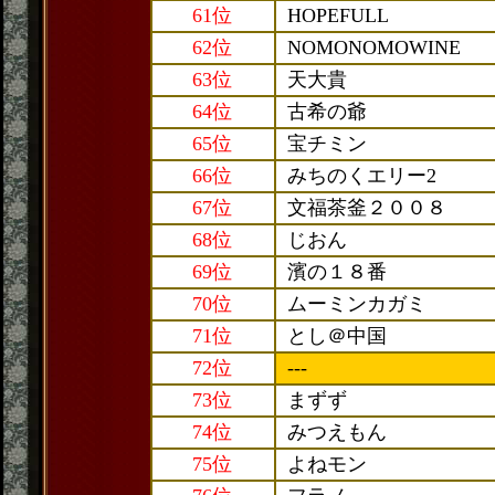
61位
HOPEFULL
62位
NOMONOMOWINE
63位
天大貴
64位
古希の爺
65位
宝チミン
66位
みちのくエリー2
67位
文福茶釜２００８
68位
じおん
69位
濱の１８番
70位
ムーミンカガミ
71位
とし＠中国
72位
---
73位
まずず
74位
みつえもん
75位
よねモン