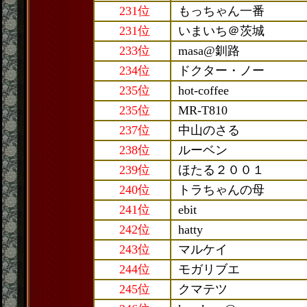
231位
もっちゃん一番
231位
いまいち＠茨城
233位
masa@釧路
234位
ドクター・ノー
235位
hot-coffee
235位
MR-T810
237位
中山のさる
238位
ルーベン
239位
ほたる２００１
240位
トラちゃんの母
241位
ebit
242位
hatty
243位
マルケイ
244位
モガリブエ
245位
クマテツ