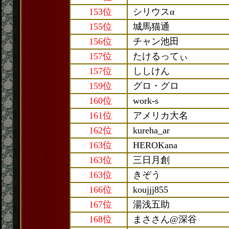
153位
シリウスα
155位
城馬猫通
156位
チャン池田
157位
たけるってぃ
157位
ししけん
159位
グロ・グロ
160位
work-s
161位
アメリカ大名
162位
kureha_ar
163位
HEROKana
163位
三日月創
163位
きぞう
166位
koujjj855
167位
湯浅五助
168位
まささん@深谷