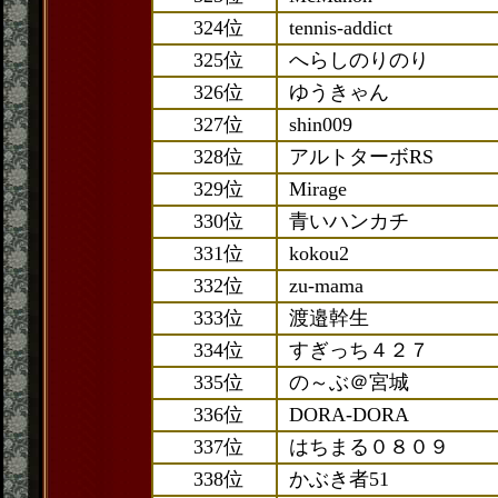
324位
tennis-addict
325位
へらしのりのり
326位
ゆうきゃん
327位
shin009
328位
アルトターボRS
329位
Mirage
330位
青いハンカチ
331位
kokou2
332位
zu-mama
333位
渡邉幹生
334位
すぎっち４２７
335位
の～ぶ＠宮城
336位
DORA-DORA
337位
はちまる０８０９
338位
かぶき者51