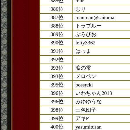
385位
mnr
386位
むり
387位
manman@saitama
388位
トラブルー
389位
ぷろびお
390位
lefty3362
391位
はっま
392位
---
393位
涙の雫
393位
メロペン
395位
bossreki
396位
いわちゃん2013
396位
みゆゆうな
398位
三色団子
399位
アキP
400位
yasumitusan