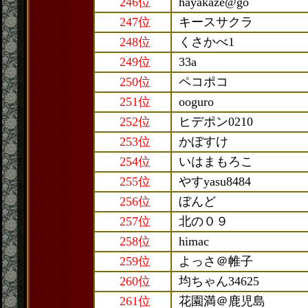
246位
hayakaze@go
247位
キースサクラ
248位
くさかべ1
249位
33a
250位
ペコポコ
251位
ooguro
252位
ヒデポン0210
253位
かぼすけ
254位
いはまもろこ
255位
やすyasu8484
256位
ぼんど
257位
北の０９
258位
himac
259位
よっさ＠帷子
260位
均ちゃん34625
261位
花園満＠鹿児島