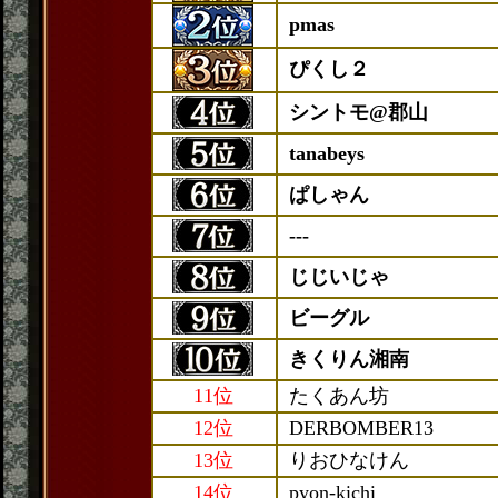
pmas
ぴくし２
シントモ@郡山
tanabeys
ぱしゃん
---
じじいじゃ
ビーグル
きくりん湘南
11位
たくあん坊
12位
DERBOMBER13
13位
りおひなけん
14位
pyon-kichi