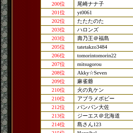
200位
尾崎ナナ子
201位
yt0061
202位
たたたのた
203位
ハロンズ
203位
壽乃王＠福島
205位
tatetakzo3484
206位
tomorintomorin22
207位
mitsugorou
208位
Akky☆Seven
209位
麻雀爺
210位
火の丸ケン
210位
アブラメボビー
212位
パンパン大佐
213位
ジーエス＠北海道
214位
島さん123