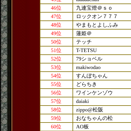
46位
九連宝燈＠ｓｏ
47位
ロックオン７７７
48位
やまもとよしふみ
49位
蓮姫＠
50位
テッチ
51位
T-TETSU
52位
79ショベル
53位
makiwodao
54位
すんぼちゃん
55位
どらちき
56位
ワインケンゾウ
57位
daiaki
58位
zippo@松阪
59位
おなちゃんの松
60位
AO板