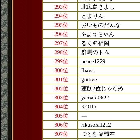
293位
北広島きよし
294位
とまりん
295位
おいものだんな
296位
S-ようちゃん
297位
るく＠福岡
298位
群馬のトム
299位
peace1229
300位
Ihaya
301位
ginlive
302位
蓮舫2位じゃだめ
303位
yamato0622
304位
KOJI♪
305位
---
306位
rikusora1212
307位
つとむ＠橋本