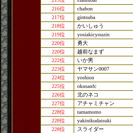
215位
Hannibal
216位
chabon
217位
gintsuba
218位
かいしゅう
219位
yosiakicyouzin
220位
勇大
220位
越前なまず
222位
いか男
223位
ヤマサン0007
224位
yoshion
225位
okusanfc
226位
北のネコ
227位
アチャミチャン
228位
tamamomo
228位
yakinikudaisuki
228位
スライダー