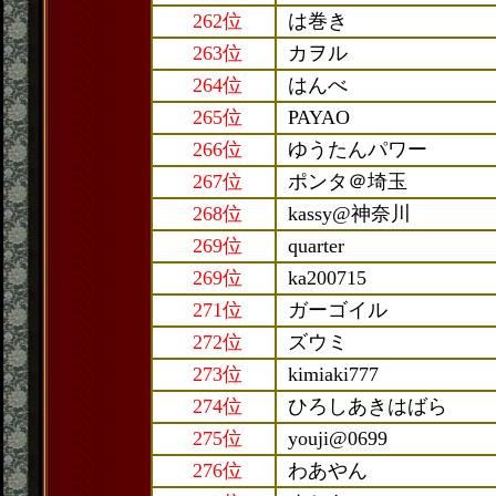
262位
は巻き
263位
カヲル
264位
はんべ
265位
PAYAO
266位
ゆうたんパワー
267位
ポンタ＠埼玉
268位
kassy@神奈川
269位
quarter
269位
ka200715
271位
ガーゴイル
272位
ズウミ
273位
kimiaki777
274位
ひろしあきはばら
275位
youji@0699
276位
わあやん