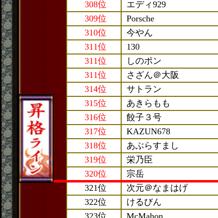
308位
エディ929
309位
Porsche
310位
今やん
311位
130
311位
しのポン
311位
さざん＠大阪
314位
サトラン
315位
あきらもも
316位
餃子３号
317位
KAZUN678
318位
あぶらすまし
319位
栄乃臣
320位
宗岳
321位
次元＠なまはげ
322位
けるびん
323位
McMahon