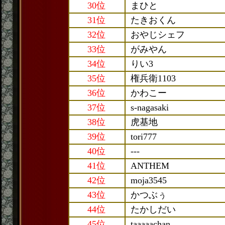
30位
まひと
31位
たきおくん
32位
おやじシェフ
33位
がみやん
34位
りい3
35位
権兵衛1103
36位
かわこー
37位
s-nagasaki
38位
虎基地
39位
tori777
40位
---
41位
ANTHEM
42位
moja3545
43位
かつぶぅ
44位
たかしだい
45位
taaaaachan