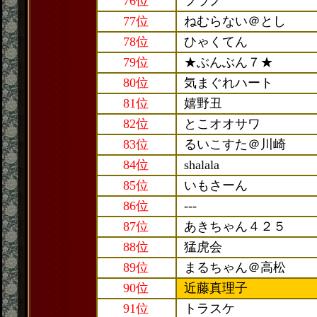
76位
フラノ
77位
ねむらない＠とし
78位
ひゃくてん
79位
★ぶんぶん７★
80位
気まぐれハート
81位
嬉野丑
82位
とこオオサワ
83位
るいこすた＠川崎
84位
shalala
85位
いもさーん
86位
---
87位
あきちゃん４２５
88位
猛虎会
89位
まるちゃん＠高松
90位
近藤真理子
91位
トラスケ