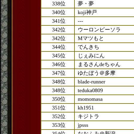
338位
夢・夢
340位
koji神戸
341位
---
342位
ウーロンピーソラ
342位
Mマツもと
344位
でんきち
345位
じぇみにん
346位
まるさんdeちゃん
347位
ゆたぼう＠多摩
348位
blade-runner
348位
teduka0809
350位
momomasa
351位
kh1951
352位
キジトラ
353位
jpsss
354位
なおふみ＠新潟