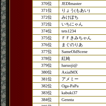
370位
JEDImaster
371位
りょう(もあい)
372位
みけぽち
372位
いちにゃん
374位
tets1234
375位
ＦＦきみちゃん
376位
まぐのりあ
377位
SameOldScene
378位
紅純
379位
haruoji@
380位
AxialMX
381位
アメミー
382位
Oga-PaPa
383位
kabuki37
384位
Gennta