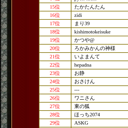
15位
たかたんたん
16位
zidi
17位
まり39
18位
kishimotokeisuke
19位
かつや@
20位
ろかみかんの神様
21位
いよまんて
22位
hepadna
23位
お静
24位
おさけん
25位
---
26位
ワニさん
27位
東の狐
28位
ほっち2074
29位
ASKG