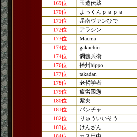
169位
玉造伝蔵
170位
よっくんｐａｐａ
171位
岳南ヴァンひで
172位
アラシン
173位
Macma
174位
gakuchin
174位
髑髏兵衛
176位
播州hippo
177位
takadan
178位
老哲学者
179位
疲労困憊
180位
紫央
181位
バンチャ
182位
りゅういいそう
183位
けんざん
184位
カス田中