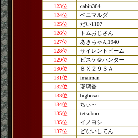
123位
cabin384
124位
ベニマルダ
125位
だい1107
126位
トムおじさん
127位
あきちゃん1940
128位
サイレントビーム
129位
ビスケ＠ハンター
130位
ＢＸ２９３Ａ
131位
imaiman
132位
瑠璃香
133位
bigbosai
134位
ちぃ～
135位
tetsuboo
135位
イノヨシ
137位
どないしてん