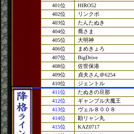
401位
HIRO52
402位
リンクボ
403位
たんたぬき
404位
喬さま
405位
大明神
406位
まめきょろ
407位
BigDrive
408位
佐世保港
409位
貞夫さん＠6254
410位
ジェントル
411位
たぬきの旦那
412位
ギャンブル大魔王
413位
ヴェル８００８
414位
勘リャン丸
415位
KAZ0717