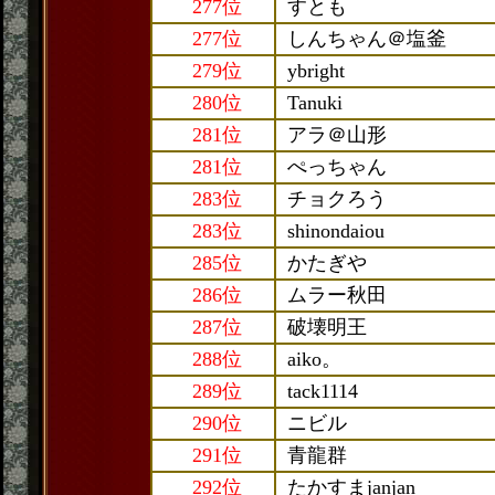
277位
すとも
277位
しんちゃん＠塩釜
279位
ybright
280位
Tanuki
281位
アラ＠山形
281位
ぺっちゃん
283位
チョクろう
283位
shinondaiou
285位
かたぎや
286位
ムラー秋田
287位
破壊明王
288位
aiko。
289位
tack1114
290位
ニビル
291位
青龍群
292位
たかすまjanjan