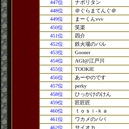
447位
ナポリタン
448位
＠ぐらまてんぐ＠
449位
まーくんvvv
450位
笑楽
451位
四介
452位
鉄火場のパル
453位
Gooner
454位
AGI@江戸川
455位
TOOKIE
456位
あーやのです
457位
perky
458位
ひっかけのけん
459位
匠匠匠
460位
ｔｏｓｉ-ｋａ
461位
ワカメのパパ
462位
サイオカ