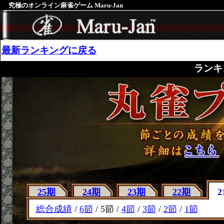
究極のオンライン麻雀ゲーム Maru-Jan
最新ランキングに戻る
ランキ
25期
24期
23期
22期
2
総合成績
/
6節
/ 5節 /
4節
/
3節
/
2節
/
1節