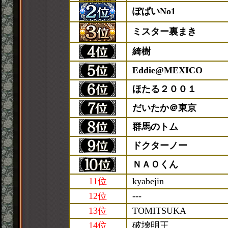
ぽぱいNo1
ミスター裏まき
綺樹
Eddie@MEXICO
ほたる２００１
だいたか＠東京
群馬のトム
ドクターノー
ＮＡＯくん
11位
kyabejin
12位
---
13位
TOMITSUKA
14位
破壊明王