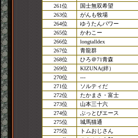
261位
国士無双希望
263位
がんも牧場
264位
ゆうたんパワー
265位
かわこー
266位
longtalldex
267位
青龍群
268位
ひろ＠71青森
269位
KIZUNA(絆）
270位
---
271位
ソルティだ
272位
たかまさ・富士
273位
山本三十六
274位
ぶっとびエース
275位
城馬猫通
275位
トムおじさん