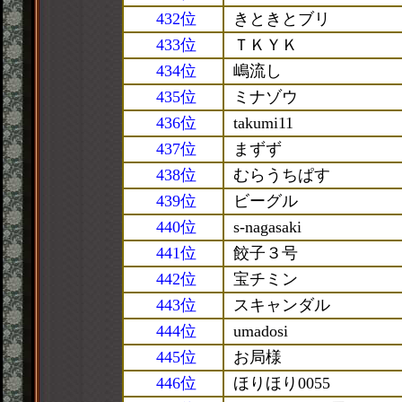
432位
きときとブリ
433位
ＴＫＹＫ
434位
嶋流し
435位
ミナゾウ
436位
takumi11
437位
まずず
438位
むらうちぱす
439位
ビーグル
440位
s-nagasaki
441位
餃子３号
442位
宝チミン
443位
スキャンダル
444位
umadosi
445位
お局様
446位
ほりほり0055