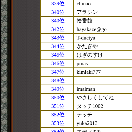
339位
chinao
340位
アラシン
340位
拾番館
342位
hayakaze@go
343位
T-ductya
344位
かたぎや
345位
はぎのすけ
346位
pmas
347位
kimiaki777
348位
---
349位
imaiman
350位
やさしくしてね
351位
タッチ1002
352位
テッチ
353位
yuka2013
354位
エディ929