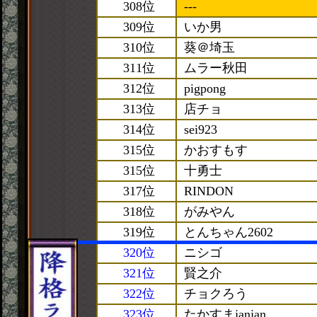
308位
---
309位
いか男
310位
葵＠埼玉
311位
ムラー秋田
312位
pigpong
313位
店チョ
314位
sei923
315位
かおすもす
315位
十勇士
317位
RINDON
318位
がみやん
319位
とんちゃん2602
320位
ニシゴ
321位
賢之介
322位
チョクろう
323位
たかすまjanjan