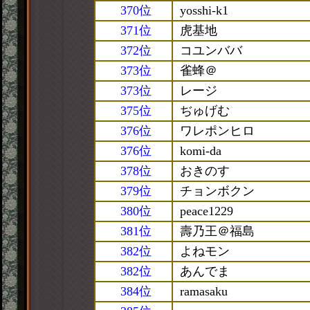
370位
yosshi-k1
371位
虎基地
372位
コユンババ
373位
雀蜂＠
373位
レージ
375位
ぢゅげむ
376位
ワレポンヒロ
376位
komi-da
378位
おきのす
379位
チョンボクン
380位
peace1229
381位
壽乃王＠福島
382位
よねモン
382位
あんでま
384位
ramasaku