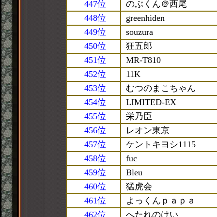
447位
のぶくん＠西尾
448位
greenhiden
449位
souzura
450位
狂五郎
451位
MR-T810
452位
11K
453位
むつのまこちゃん
454位
LIMITED-EX
455位
栄乃臣
456位
レオン東京
457位
ケントキヨシ1115
458位
fuc
459位
Bleu
460位
猛虎会
461位
よっくんｐａｐａ
462位
へたれのけい