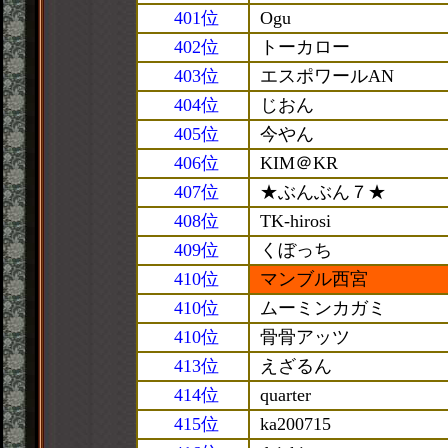
401位
Ogu
402位
トーカロー
403位
エスポワールAN
404位
じおん
405位
今やん
406位
KIM＠KR
407位
★ぶんぶん７★
408位
TK-hirosi
409位
くぼっち
410位
マンブル西宮
410位
ムーミンカガミ
410位
骨骨アッツ
413位
えざるん
414位
quarter
415位
ka200715