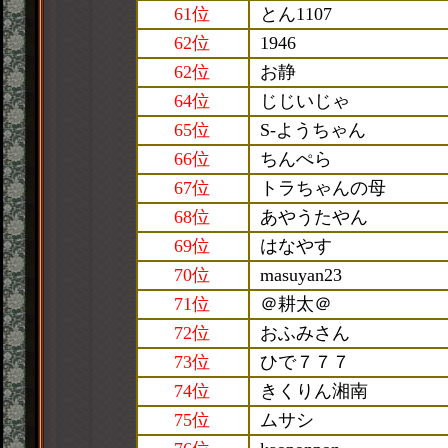
61位
とん1107
62位
1946
62位
お静
64位
じじいじゃ
65位
S-ようちゃん
66位
ちんぺら
67位
トラちゃんの母
68位
あやうたやん
69位
はなやす
70位
masuyan23
71位
＠耕太＠
72位
おふみさん
73位
ひで７７７
74位
きくりん湘南
75位
ムサシ