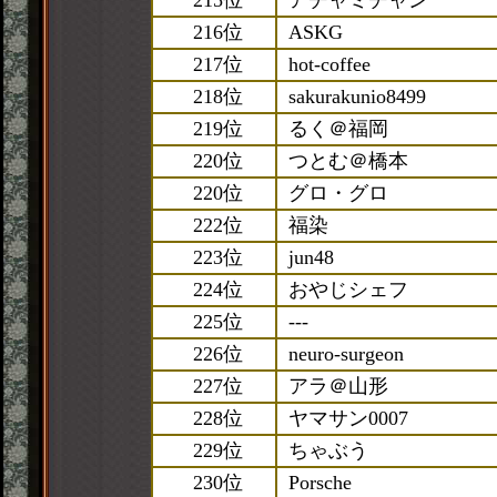
215位
アチャミチャン
216位
ASKG
217位
hot-coffee
218位
sakurakunio8499
219位
るく＠福岡
220位
つとむ＠橋本
220位
グロ・グロ
222位
福染
223位
jun48
224位
おやじシェフ
225位
---
226位
neuro-surgeon
227位
アラ＠山形
228位
ヤマサン0007
229位
ちゃぶう
230位
Porsche