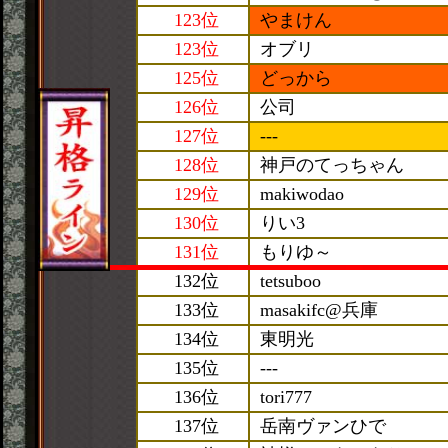
123位
やまけん
123位
オブリ
125位
どっから
126位
公司
127位
---
128位
神戸のてっちゃん
129位
makiwodao
130位
りい3
131位
もりゆ～
132位
tetsuboo
133位
masakifc@兵庫
134位
東明光
135位
---
136位
tori777
137位
岳南ヴァンひで