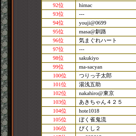
92位
himac
93位
---
94位
youji@0699
95位
masa@釧路
96位
気まぐれハート
97位
---
98位
sakukiyo
99位
ma-sacyan
100位
つりっ子太郎
101位
湯浅五助
102位
nakahiro@東京
103位
あきちゃん４２５
104位
hote1018
105位
ぼく雀鬼流
106位
ぴくし２