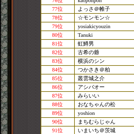
76位
kaoponpon
77位
よっさ＠帷子
78位
☆モンモン☆
79位
yosiakicyouzin
80位
Tanuki
81位
虹鱒男
82位
古希の爺
83位
横浜のシン
84位
つかさき＠柏
85位
叢雲城之介
86位
アシバオー
87位
みらいい
88位
おなちゃんの松
89位
yoshion
90位
まちむらじゃん
91位
いまいち＠茨城