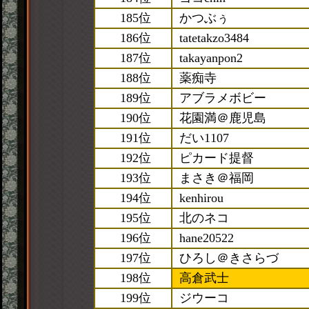
185位
かつぶぅ
186位
tatetakzo3484
187位
takayanpon2
188位
薬痴寺
189位
アブラメボビー
190位
花園満＠鹿児島
191位
だい1107
192位
ピカード提督
193位
まさき＠福岡
194位
kenhirou
195位
北のネコ
196位
hane20522
197位
ひろし＠きさらづ
198位
高倉武士
199位
ジウーコ