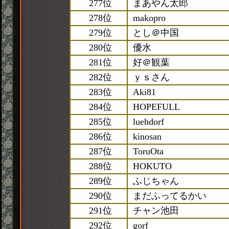
277位
まあやん太郎
278位
makopro
279位
とし＠中国
280位
優水
281位
好＠観葉
282位
ｙｓさん
283位
Aki81
284位
HOPEFULL
285位
luehdorf
286位
kinosan
287位
ToruOta
288位
HOKUTO
289位
ふじちゃん
290位
まだふってるかい
291位
チャン池田
292位
gorf