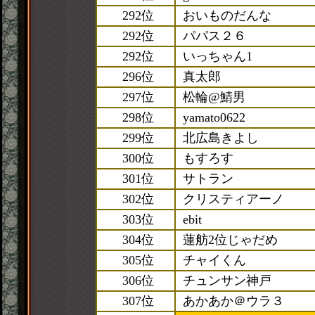
292位
おいものだんな
292位
パパス２６
292位
いっちゃん1
296位
真太郎
297位
松輪@鯖男
298位
yamato0622
299位
北広島きよし
300位
もすろす
301位
サトラン
302位
クリスティアーノ
303位
ebit
304位
蓮舫2位じゃだめ
305位
チャイくん
306位
チュンサン神戸
307位
あかあか＠ウラ３