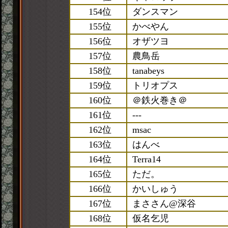
154位
ダンスマン
155位
かべやん
156位
オザツヨ
157位
農鳥岳
158位
tanabeys
159位
トリオプス
160位
＠鉄火巻き＠
161位
---
162位
msac
163位
はんべ
164位
Terra14
165位
ただ。
166位
かいしゅう
167位
まささん@深谷
168位
仮名乞児