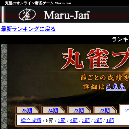
究極のオンライン麻雀ゲーム Maru-Jan
最新ランキングに戻る
ランキ
25期
24期
23期
22期
2
総合成績
/ 6節 /
5節
/
4節
/
3節
/
2節
/
1節