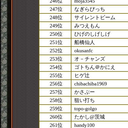
246位
moja3545
247位
なぎらびっち
248位
サイレントビーム
249位
みつえもん
250位
ひげのしげしげ
251位
船橋仙人
252位
okusanfc
253位
オ－チャンズ
254位
ゴトちん＠かにえ
255位
ヒゲ辻
256位
chibachiba1969
257位
かさぶー
258位
狙い打ち
259位
topo-golgo
260位
たかし@茨城
261位
handy100