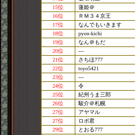
15位
蓮姫＠
16位
ＲＭ３４京王
17位
なんでもいきます
18位
pyon-kichi
19位
なん＠もだ
20位
---
21位
さちほ777
22位
toyo5421
23位
---
24位
令
25位
紀州うま三郎
26位
駿介＠札幌
27位
アヤマル
27位
ロボ君
29位
とおる777