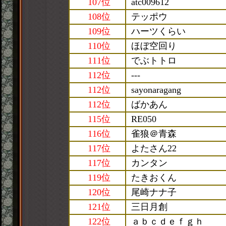
107位
atc009612
108位
テッポウ
109位
ハーツくらい
110位
ほぼ空回り
111位
でぶトトロ
112位
---
112位
sayonaragang
112位
ばかあん
115位
RE050
116位
雀狼＠青森
117位
よたさん22
117位
カンタン
119位
たきおくん
120位
尾崎ナナ子
121位
三日月創
122位
ａｂｃｄｅｆｇｈ