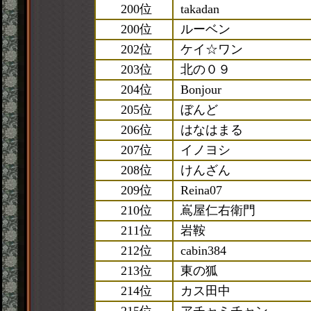
200位
takadan
200位
ルーベン
202位
ケイ☆ワン
203位
北の０９
204位
Bonjour
205位
ぼんど
206位
はなはまる
207位
イノヨシ
208位
けんざん
209位
Reina07
210位
嶌屋仁右衛門
211位
岩鞍
212位
cabin384
213位
東の狐
214位
カス田中