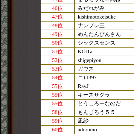
46位
みだれがみ
47位
kishimotokeisuke
48位
ナンプレ王
49位
めんたんぴんさん
50位
シックスセンス
51位
KOJI♪
52位
shigepiyon
53位
ガウス
54位
コロ397
55位
RayJ
55位
キースサクラ
55位
とうしろーなのだ
58位
もんじろう５５
59位
凪紗
60位
adoromo