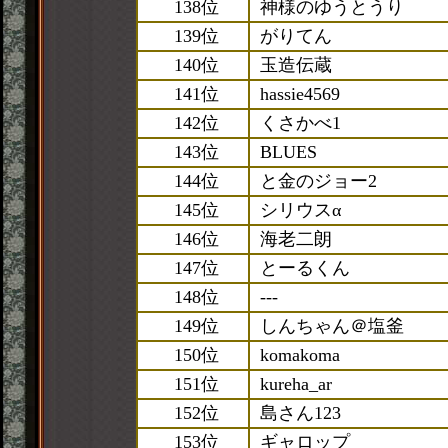
138位
神様のゆうとうり
139位
がりてん
140位
玉造伝蔵
141位
hassie4569
142位
くさかべ1
143位
BLUES
144位
と金のジョー2
145位
シリウスα
146位
海老二朗
147位
とーるくん
148位
---
149位
しんちゃん＠塩釜
150位
komakoma
151位
kureha_ar
152位
島さん123
153位
ギャロップ