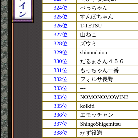
324位
ぺっちゃん
325位
すんぼちゃん
326位
T-TETSU
327位
山ねこ
328位
ズウミ
329位
shinondaiou
330位
だるまさん４５６
331位
もっちゃん一番
332位
フォルサ長野
333位
---
333位
NOMONOMOWINE
335位
koikiti
336位
エモッチャン
337位
ShingoShigemitsu
338位
かず役満