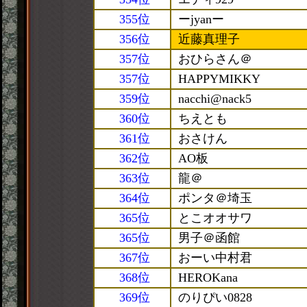
355位
ーjyanー
356位
近藤真理子
357位
おひらさん＠
357位
HAPPYMIKKY
359位
nacchi@nack5
360位
ちえとも
361位
おさけん
362位
AO板
363位
龍＠
364位
ポンタ＠埼玉
365位
とこオオサワ
365位
男子＠函館
367位
おーい中村君
368位
HEROKana
369位
のりぴい0828