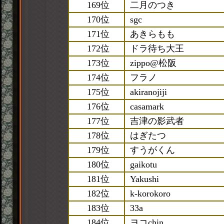
169位
二月のつき
170位
sgc
171位
あきらもも
172位
ドラ待ち大王
173位
zippo@松阪
174位
フラノ
175位
akiranojiji
176位
casamark
177位
吉津の影武者
178位
はぎたつ
179位
すうがくん
180位
gaikotu
181位
Yakushi
182位
k-korokoro
183位
33a
184位
ヨコchin