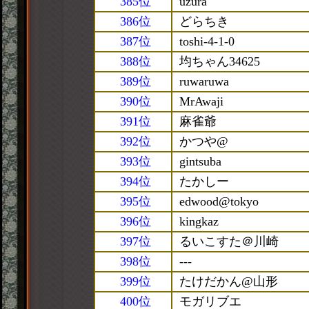
385位
uzura
386位
どらちき
387位
toshi-4-1-0
388位
均ちゃん34625
389位
ruwaruwa
390位
MrAwaji
391位
麻雀爺
392位
かつや@
393位
gintsuba
394位
たかしー
395位
edwood@tokyo
396位
kingkaz
397位
るいこすた＠川崎
398位
---
399位
たけだかん@山形
400位
モガリブエ