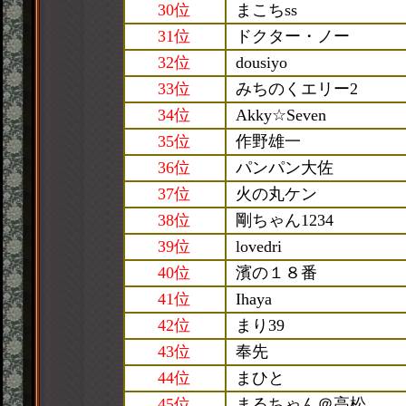
30位
まこちss
31位
ドクター・ノー
32位
dousiyo
33位
みちのくエリー2
34位
Akky☆Seven
35位
作野雄一
36位
パンパン大佐
37位
火の丸ケン
38位
剛ちゃん1234
39位
lovedri
40位
濱の１８番
41位
Ihaya
42位
まり39
43位
奉先
44位
まひと
45位
まるちゃん＠高松