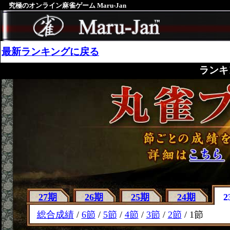
究極のオンライン麻雀ゲーム Maru-Jan
最新ランキングに戻る
ランキ
27期
26期
25期
24期
2
総合成績
/
6節
/
5節
/
4節
/
3節
/
2節
/ 1節