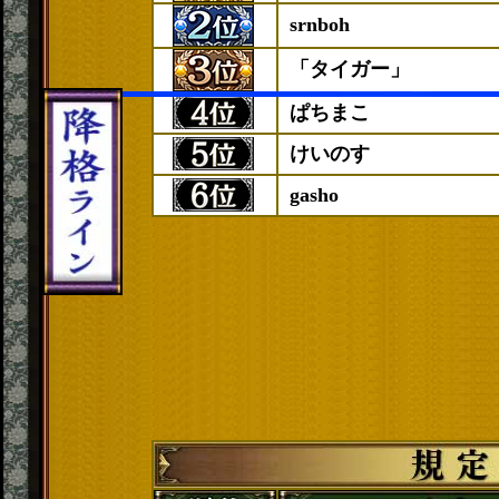
srnboh
「タイガー」
ぱちまこ
けいのす
gasho