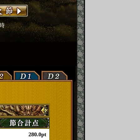
2時
280.0pt