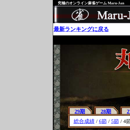
究極のオンライン麻雀ゲーム Maru-Jan
最新ランキングに戻る
29期
28期
総合成績
/
6節
/
5節
/ 4節