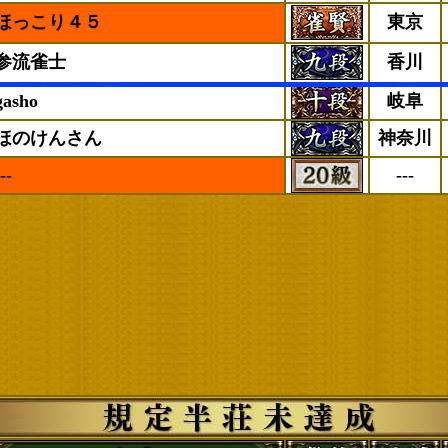
ほっこり４５
東京
参流雀士
香川
gasho
岐阜
ほのけんさん
神奈川
--
---