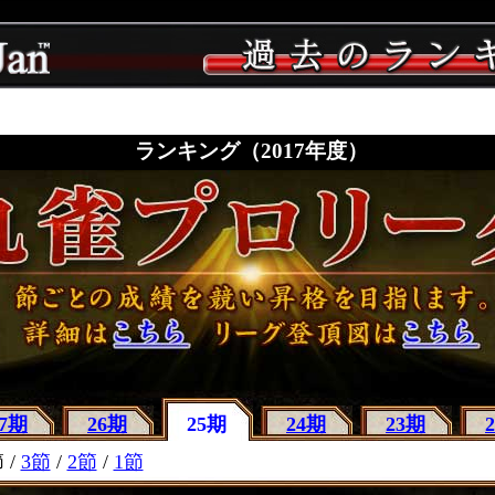
ランキング（2017年度）
27期
26期
25期
24期
23期
 /
3節
/
2節
/
1節