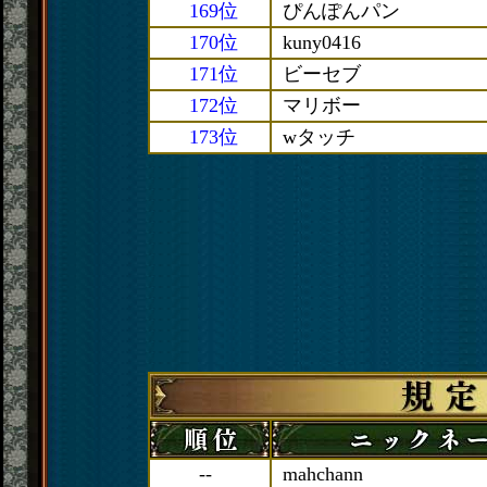
169位
ぴんぽんパン
170位
kuny0416
171位
ビーセブ
172位
マリボー
173位
wタッチ
--
mahchann