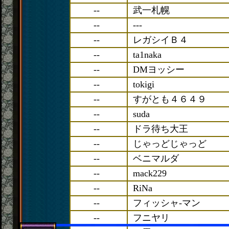
--
武一札幌
--
---
--
レガシイＢ４
--
ta1naka
--
DMヨッシー
--
tokigi
--
すがとも４６４９
--
suda
--
ドラ待ち大王
--
じゃっどじゃっど
--
ベニマルダ
--
mack229
--
RiNa
--
フィッシャ-マン
--
フニヤリ