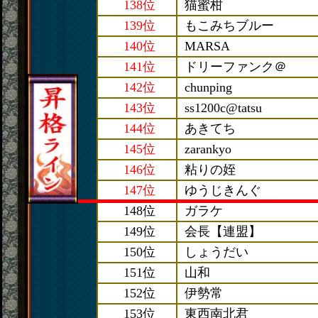
138位
猫蜜柑
139位
もこみちブルー
140位
MARSA
141位
ドリーファンク＠
142位
chunping
143位
ss1200c@tatsu
144位
あきてち
145位
zarankyo
146位
粘りの姪
147位
ゆうじきんぐ
148位
ガラケ
149位
会長【連盟】
150位
しょうだい
151位
山和
152位
伊勢常
153位
東西南北君