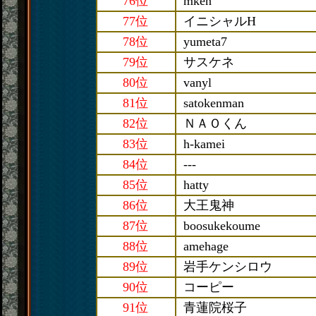
76位
mken
77位
イニシャルH
78位
yumeta7
79位
サスケネ
80位
vanyl
81位
satokenman
82位
ＮＡＯくん
83位
h-kamei
84位
---
85位
hatty
86位
大王鬼神
87位
boosukekoume
88位
amehage
89位
岩手ケンシロウ
90位
コーピー
91位
青蓮院桜子