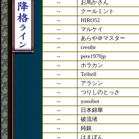
--
お馬かさん
--
クールミント
--
HIRO52
--
マルケイ
--
あらや＠マスター
--
crestbr
--
pere1970jp
--
ホラカン
--
Telltell
--
アラシン
--
つりしのとっさ
--
yossibot
--
日本錦華
--
破流堵
--
純銀
--
はまぼん