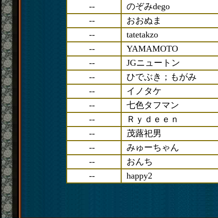
--
のぞみdego
--
おおぬま
--
tatetakzo
--
YAMAMOTO
--
JGニュートン
--
ひでぶき；もがみ
--
イノタケ
--
七色タフマン
--
Ｒｙｄｅｅｎ
--
茂蕗祀男
--
みゅーちゃん
--
おんち
--
happy2