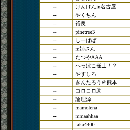
--
けんけんin名古屋
--
やくちん
--
裕良
--
pinetree3
--
しーばば
--
m姉さん
--
たつやAAA
--
へっぽこ雀士！？
--
やすしろ
--
きんたろう＠熊本
--
コロコロ助
--
論理源
--
mamolena
--
mmaahhaa
--
taka4400