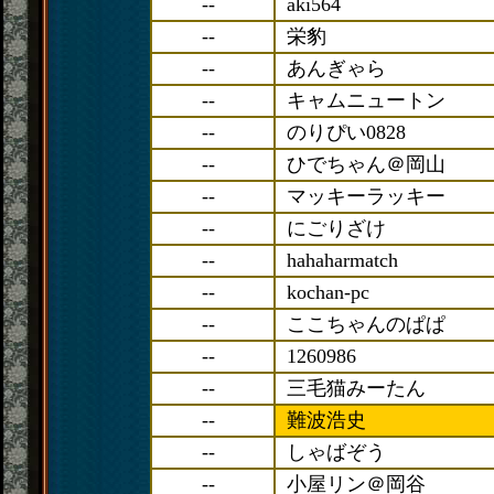
--
aki564
--
栄豹
--
あんぎゃら
--
キャムニュートン
--
のりぴい0828
--
ひでちゃん＠岡山
--
マッキーラッキー
--
にごりざけ
--
hahaharmatch
--
kochan-pc
--
ここちゃんのぱぱ
--
1260986
--
三毛猫みーたん
--
難波浩史
--
しゃばぞう
--
小屋リン＠岡谷