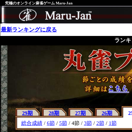
究極のオンライン麻雀ゲーム Maru-Jan
最新ランキングに戻る
ランキ
29期
28期
27期
26期
2
総合成績
/
6節
/
5節
/ 4節 /
3節
/
2節
/
1節