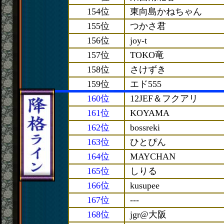
154位
東向島かねちゃん
155位
つかさ君
156位
joy-t
157位
TOKO竜
158位
さけずき
159位
エド555
160位
12JEF＆フクアリ
161位
KOYAMA
162位
bossreki
163位
ひとぴん
164位
MAYCHAN
165位
しりる
166位
kusupee
167位
---
168位
jgr@大阪