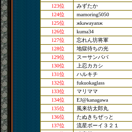
123位
みずたか
124位
mamoring5050
125位
жkawayanж
126位
kuma34
127位
忘れん坊将軍
128位
地獄待ちの光
129位
スーサンパパ
130位
上忍カカシ
131位
ハルキチ
132位
fukuokaglass
133位
マリママ
134位
EJ@kanagawa
135位
風来坊太郎丸
136位
たぬきちぜっと
137位
流星ボーイ３２１