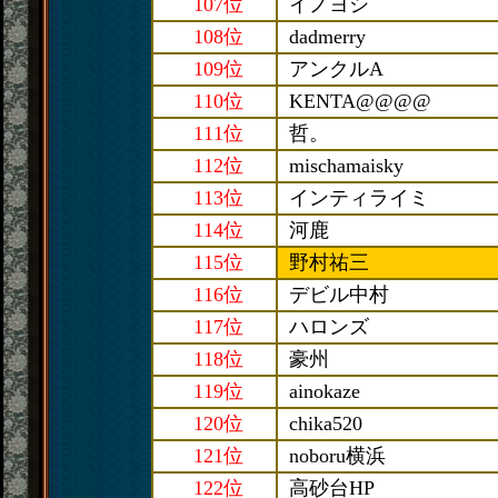
107位
イノヨシ
108位
dadmerry
109位
アンクルA
110位
KENTA@@@@
111位
哲。
112位
mischamaisky
113位
インティライミ
114位
河鹿
115位
野村祐三
116位
デビル中村
117位
ハロンズ
118位
豪州
119位
ainokaze
120位
chika520
121位
noboru横浜
122位
高砂台HP