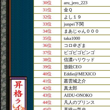
30位
aru_jero_223
31位
金Ｑ
32位
よし１９
33位
junpei下関
34位
まあじゃん０００
35位
taka1000
36位
コロ＠ざま
37位
ビゴビゴビンゴ
38位
信濃ハリウッド
39位
放銃CEO
40位
Eddie@MEXICO
41位
叢雲城之介
42位
真太郎
43位
AIDU-ONOKO
44位
凡人のプリンス
45位
直線一気＠