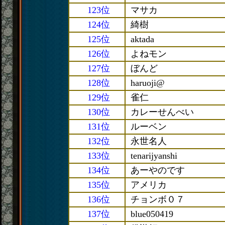
123位
マサカ
124位
綺樹
125位
aktada
126位
よねモン
127位
ぼんど
128位
haruoji@
129位
雀仁
130位
カレーせんべい
131位
ルーベン
132位
永世名人
133位
tenarijyanshi
134位
あーやのです
135位
アメリカ
136位
チョンボ０７
137位
blue050419