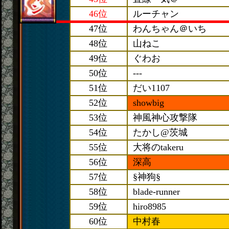
46位
ルーチャン
47位
わんちゃん＠いち
48位
山ねこ
49位
ぐわお
50位
---
51位
だい1107
52位
showbig
53位
神風神心攻撃隊
54位
たかし@茨城
55位
大将のtakeru
56位
深高
57位
§神狗§
58位
blade-runner
59位
hiro8985
60位
中村春