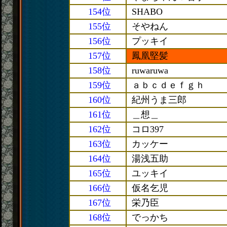
154位
SHABO
155位
そやねん
156位
プッキイ
157位
鳳凰堅髪
158位
ruwaruwa
159位
ａｂｃｄｅｆｇｈ
160位
紀州うま三郎
161位
＿想＿
162位
コロ397
163位
カッケー
164位
湯浅五助
165位
ユッキイ
166位
仮名乞児
167位
栄乃臣
168位
でっかち