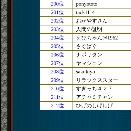
200位
ponyototo
201位
tack1114
202位
おかやすさん
203位
人間の証明
204位
えびちゃん@1962
205位
さぐぱぐ
206位
ナポリタン
207位
ヤマジュン
208位
sakukiyo
209位
リラックススター
210位
すぎっち４２７
211位
アチャミチャン
212位
ひげのしげしげ