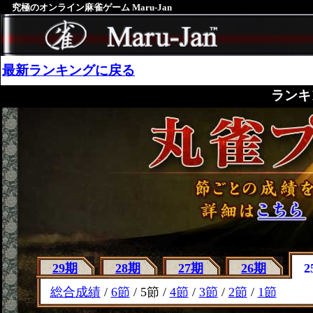
究極のオンライン麻雀ゲーム Maru-Jan
最新ランキングに戻る
ランキ
29期
28期
27期
26期
2
総合成績
/
6節
/ 5節 /
4節
/
3節
/
2節
/
1節