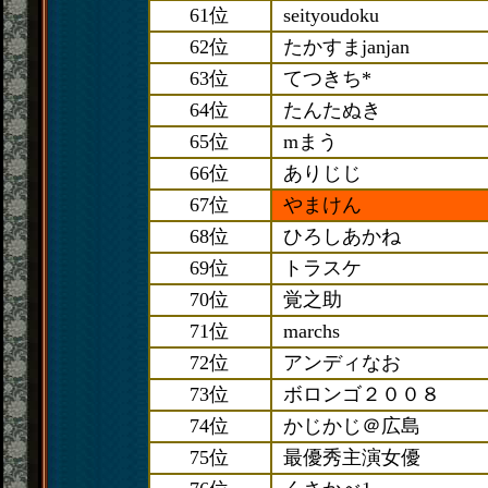
61位
seityoudoku
62位
たかすまjanjan
63位
てつきち*
64位
たんたぬき
65位
mまう
66位
ありじじ
67位
やまけん
68位
ひろしあかね
69位
トラスケ
70位
覚之助
71位
marchs
72位
アンディなお
73位
ボロンゴ２００８
74位
かじかじ＠広島
75位
最優秀主演女優