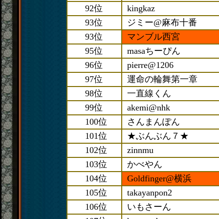
92位
kingkaz
93位
ジミー@麻布十番
93位
マンブル西宮
95位
masaちーぴん
96位
pierre@1206
97位
運命の輪舞第一章
98位
一直線くん
99位
akemi@nhk
100位
さんまんぽん
101位
★ぶんぶん７★
102位
zinnmu
103位
かべやん
104位
Goldfinger@横浜
105位
takayanpon2
106位
いもさーん