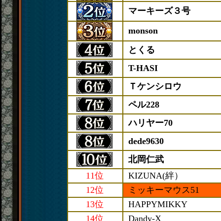
マーキーズ３号
monson
とくる
T-HASI
Ｔケンシロウ
ペル228
ハリヤー70
dede9630
北岡仁武
11位
KIZUNA(絆）
12位
ミッキーマウス51
13位
HAPPYMIKKY
14位
Dandy-X