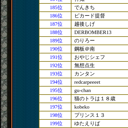
185位
でんきち
186位
ピカード提督
187位
越後しげ
188位
DERBOMBER13
189位
のりろー
190位
鋼板＠南
191位
おやじシェフ
192位
無想点生
193位
カンタン
194位
redcarpeeeet
195位
gu-chan
196位
猫のトラは１８歳
197位
kobeko
198位
プリンス１３
199位
ゆたえりぱ