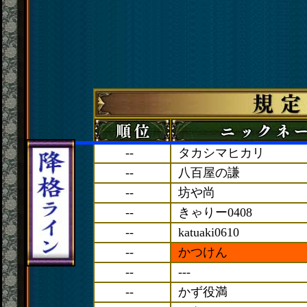
--
タカシマヒカリ
--
八百屋の謙
--
坊や尚
--
きゃりー0408
--
katuaki0610
--
かつけん
--
---
--
かず役満