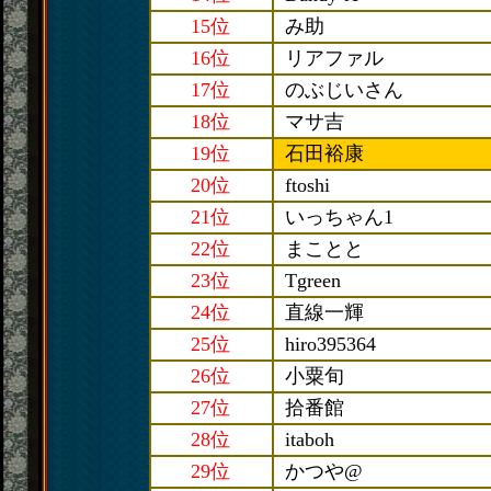
15位
み助
16位
リアファル
17位
のぶじいさん
18位
マサ吉
19位
石田裕康
20位
ftoshi
21位
いっちゃん1
22位
まことと
23位
Tgreen
24位
直線一輝
25位
hiro395364
26位
小粟旬
27位
拾番館
28位
itaboh
29位
かつや@