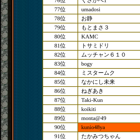
76位
くさかべ1
77位
umadosi
78位
お静
79位
もとまさ３
80位
KAMC
81位
トサミドリ
82位
ムッチャン６１０
83位
bogy
84位
ミスタームク
85位
なかにし未来
86位
ねぎあき
87位
Taki-Kun
88位
koikiti
89位
monta@49
90位
kunio48ya
91位
たかみつちゃん