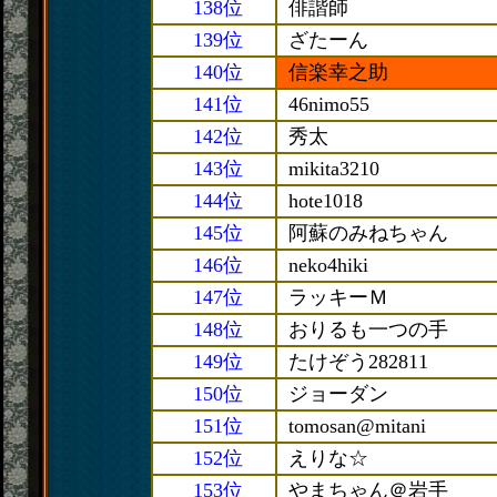
138位
俳諧師
139位
ざたーん
140位
信楽幸之助
141位
46nimo55
142位
秀太
143位
mikita3210
144位
hote1018
145位
阿蘇のみねちゃん
146位
neko4hiki
147位
ラッキーＭ
148位
おりるも一つの手
149位
たけぞう282811
150位
ジョーダン
151位
tomosan@mitani
152位
えりな☆
153位
やまちゃん＠岩手