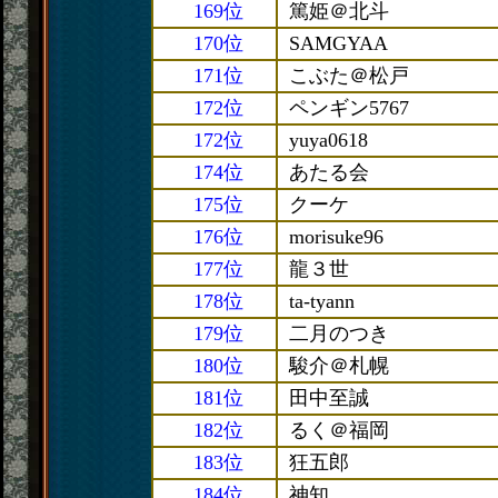
169位
篤姫＠北斗
170位
SAMGYAA
171位
こぶた＠松戸
172位
ペンギン5767
172位
yuya0618
174位
あたる会
175位
クーケ
176位
morisuke96
177位
龍３世
178位
ta-tyann
179位
二月のつき
180位
駿介＠札幌
181位
田中至誠
182位
るく＠福岡
183位
狂五郎
184位
神知