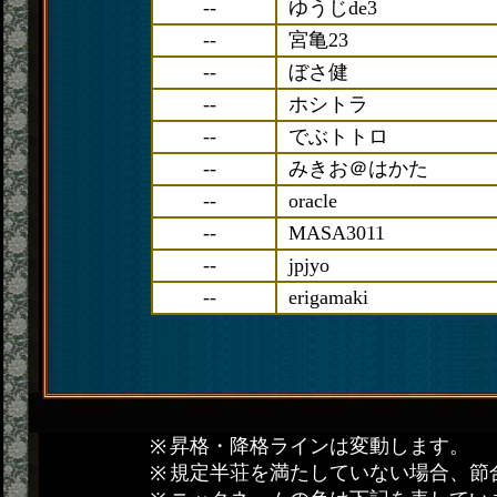
--
ゆうじde3
--
宮亀23
--
ぼさ健
--
ホシトラ
--
でぶトトロ
--
みきお＠はかた
--
oracle
--
MASA3011
--
jpjyo
--
erigamaki
昇格・降格ラインは変動します。
規定半荘を満たしていない場合、節