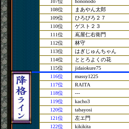
107位
hononodo
108位
まあやん太郎
109位
ひろぴろ２７
110位
ゲスト２３
111位
嶌屋仁右衛門
112位
林守
113位
はぎじゅんちゃん
114位
ととろよくの花
115位
jidaiokure75
116位
massy1225
117位
RAITA
118位
---
119位
kacho3
120位
tabayosi
121位
左エ門
122位
kikikita