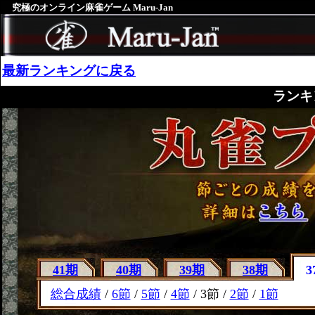
究極のオンライン麻雀ゲーム Maru-Jan
最新ランキングに戻る
ランキ
41期
40期
39期
38期
3
総合成績
/
6節
/
5節
/
4節
/ 3節 /
2節
/
1節