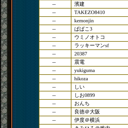
--
濱建
--
TAKEZO8410
--
kemonjin
--
ぱぱこ3
--
ウミノオトコ
--
ラッキーマンsf
--
20387
--
震電
--
yukiguma
--
hikoza
--
しい
--
しお0899
--
おんち
--
良徳＠大阪
--
伊度＠横浜