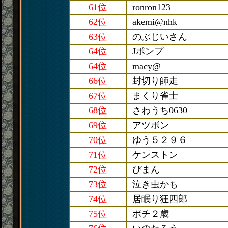
61位
ronron123
62位
akemi@nhk
63位
のぶじいさん
64位
Jポンプ
64位
macy@
66位
封切り師走
67位
まくり雀士
68位
さわうち0630
69位
アツボン
70位
ゆう５２９６
71位
ケンストン
72位
ぴまん
73位
泣き虫かも
74位
居眠り狂四郎
75位
ポチ２歳