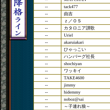
--
tack477
--
由吉
--
ｚ／ＯＳ
--
カタロニア讃歌
--
Uriel
--
akaruiakari
--
ひゃっこい
--
ハンバーグ社長
--
shochiyan
--
ワッキイ
--
TAKE4600
--
jimmy
--
hidemmy
--
noboz@sai
--
～子連れ狼～