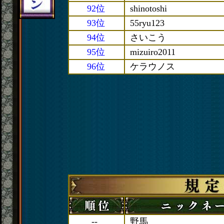
92位
shinotoshi
93位
55ryu123
94位
さいこう
95位
mizuiro2011
96位
ケラウノス
--
野馬