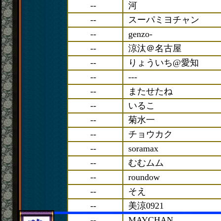
--
河
--
スーパミヨチャン
--
genzo-
--
涼汰＠名古屋
--
りょういち@愛知
--
---
--
またせたね
--
いるこ
--
菊水一
--
チョウカク
--
soramax
--
むむムム
--
roundow
--
そえ
--
美涼0921
--
MAYCHAN