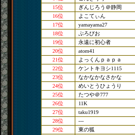
15位
ぎんじろう＠静岡
16位
よこてぃん
17位
yamayama27
18位
ぷろびお
19位
永遠に初心者
20位
atom41
21位
よっくんｐａｐａ
22位
ケントキヨシ1115
23位
なかなかなさかな
24位
めいとうひょうり
25位
たつや＠777
26位
11K
27位
taku1919
28位
---
29位
東の狐