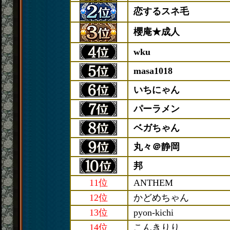
恋するスネ毛
櫻庵★成人
wku
masa1018
いちにゃん
パーラメン
ベガちゃん
丸々＠静岡
邦
11位
ANTHEM
12位
かどめちゃん
13位
pyon-kichi
14位
こんきりり