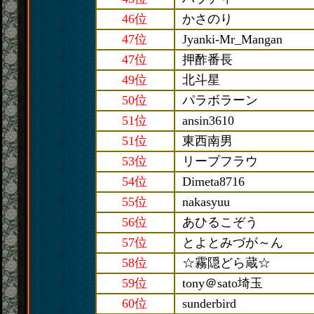
46位
かさのり
47位
Jyanki-Mr_Mangan
47位
押酢番長
49位
北斗星
50位
パラボラーン
51位
ansin3610
51位
東西南男
53位
リープフラウ
54位
Dimeta8716
55位
nakasyuu
56位
あひるこぞう
57位
とよとみづが～ん
58位
☆霧隠どら蔵☆
59位
tony＠sato埼玉
60位
sunderbird