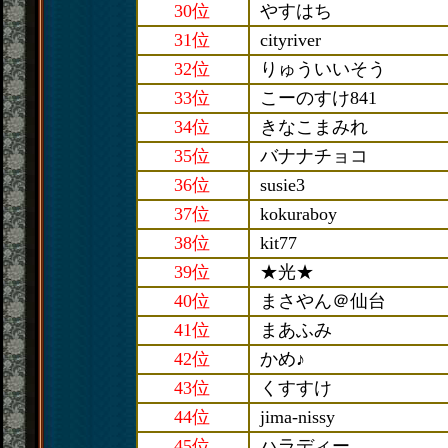
30位
やすはち
31位
cityriver
32位
りゅういいそう
33位
こーのすけ841
34位
きなこまみれ
35位
バナナチョコ
36位
susie3
37位
kokuraboy
38位
kit77
39位
★光★
40位
まさやん＠仙台
41位
まあふみ
42位
かめ♪
43位
くすすけ
44位
jima-nissy
45位
ハラディー