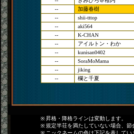
--
きみひろ＠稚内
--
加藤春樹
--
shii-tttop
--
aki564
--
K-CHAN
--
アイルトン・わか
--
kunisan0402
--
SoraMoMama
--
jiking
--
欄と千夏
昇格・降格ラインは変動します。
規定半荘を満たしていない場合、節
ニックネームの色は下記を表してい