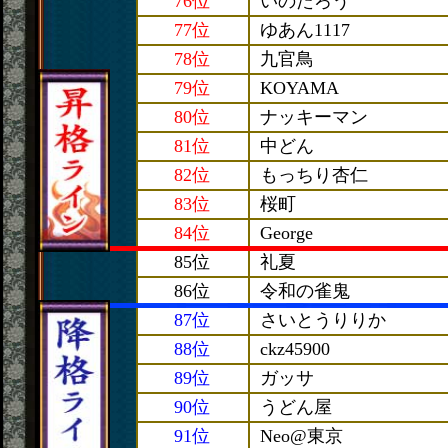
76位
いのたろう
77位
ゆあん1117
78位
九官鳥
79位
KOYAMA
80位
ナッキーマン
81位
中どん
82位
もっちり杏仁
83位
桜町
84位
George
85位
礼夏
86位
令和の雀鬼
87位
さいとうりりか
88位
ckz45900
89位
ガッサ
90位
うどん屋
91位
Neo@東京