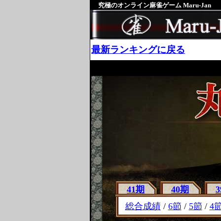
究極のオンライン麻雀ゲーム Maru-Jan
最新ランキングに戻る
41期
40期
総合成績
/
6節
/
5節
/
4