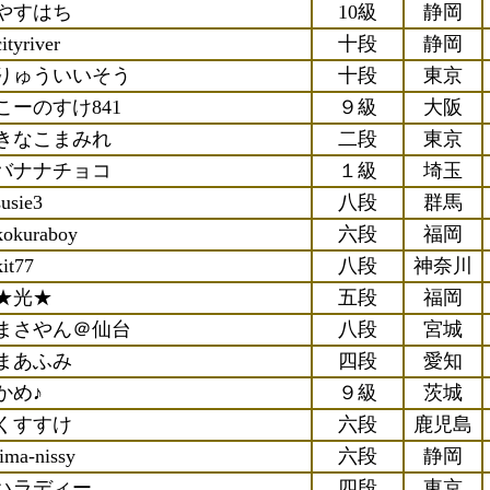
やすはち
10級
静岡
cityriver
十段
静岡
りゅういいそう
十段
東京
こーのすけ841
９級
大阪
きなこまみれ
二段
東京
バナナチョコ
１級
埼玉
susie3
八段
群馬
kokuraboy
六段
福岡
kit77
八段
神奈川
★光★
五段
福岡
まさやん＠仙台
八段
宮城
まあふみ
四段
愛知
かめ♪
９級
茨城
くすすけ
六段
鹿児島
jima-nissy
六段
静岡
ハラディー
四段
東京