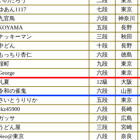
いのたろう
二段
東京
ゆあん1117
七段
東京
九官鳥
六段
神奈川
KOYAMA
五段
長野
ナッキーマン
三段
秋田
中どん
十段
長野
もっちり杏仁
六段
徳島
桜町
九段
東京
George
六段
東京
礼夏
12級
大阪
令和の雀鬼
六段
山形
さいとうりりか
五段
東京
ckz45900
八段
長崎
ガッサ
六段
広島
うどん屋
三段
宮崎
Neo@東京
八段
奈良