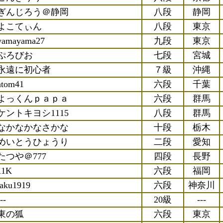
ぎんじろう＠静岡
八段
静岡
よこてぃん
八段
東京
yamayama27
九段
東京
ぷろびお
七段
宮城
永遠に初心者
７級
沖縄
atom41
六段
千葉
よっくんｐａｐａ
六段
群馬
ケントキヨシ1115
八段
群馬
なかなかなさかな
十段
栃木
めいとうひょうり
二段
愛知
たつや＠777
四段
長野
11K
六段
福岡
taku1919
六段
神奈川
--
20級
---
東の狐
六段
東京