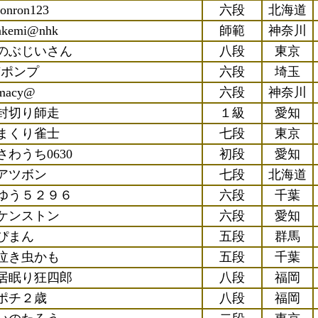
ronron123
六段
北海道
akemi@nhk
師範
神奈川
のぶじいさん
八段
東京
Jポンプ
六段
埼玉
macy@
六段
神奈川
封切り師走
１級
愛知
まくり雀士
七段
東京
さわうち0630
初段
愛知
アツボン
七段
北海道
ゆう５２９６
六段
千葉
ケンストン
六段
愛知
ぴまん
五段
群馬
泣き虫かも
五段
千葉
居眠り狂四郎
八段
福岡
ポチ２歳
八段
福岡