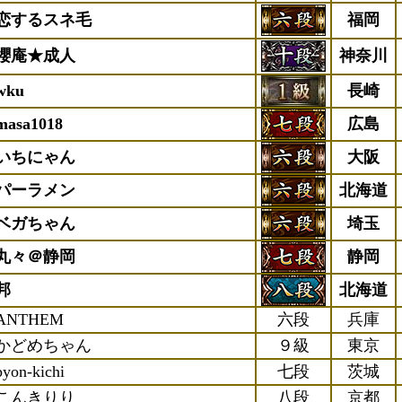
恋するスネ毛
福岡
櫻庵★成人
神奈川
wku
長崎
masa1018
広島
いちにゃん
大阪
パーラメン
北海道
ベガちゃん
埼玉
丸々＠静岡
静岡
邦
北海道
ANTHEM
六段
兵庫
かどめちゃん
９級
東京
pyon-kichi
七段
茨城
こんきりり
八段
京都