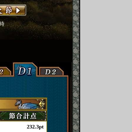
2時
232.3pt