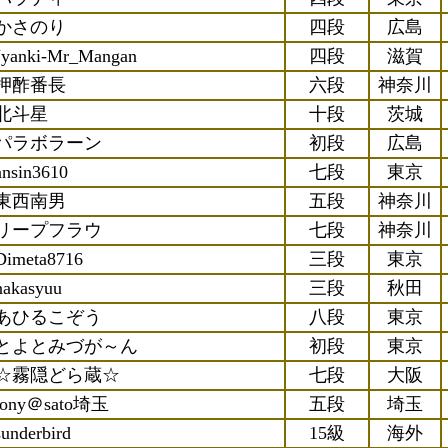
かさのり
四段
広島
Jyanki-Mr_Mangan
四段
滋賀
押酢番長
六段
神奈川
北斗星
十段
茨城
パラボラーン
初段
広島
ansin3610
七段
東京
東西南男
五段
神奈川
リープフラウ
七段
神奈川
Dimeta8716
三段
東京
nakasyuu
三段
秋田
あひるこぞう
八段
東京
とよとみづが～ん
初段
東京
☆霧隠どら蔵☆
七段
大阪
tony＠sato埼玉
五段
埼玉
sunderbird
15級
海外