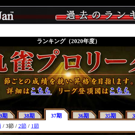
ランキング（2020年度）
39期
38期
37期
36期
35期
節
/ 3節 /
2節
/
1節