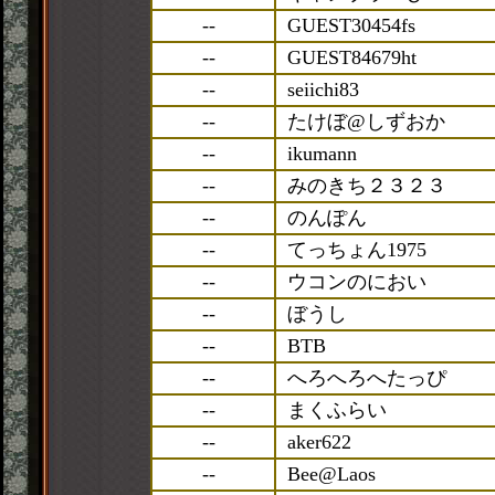
--
GUEST30454fs
--
GUEST84679ht
--
seiichi83
--
たけぼ@しずおか
--
ikumann
--
みのきち２３２３
--
のんぽん
--
てっちょん1975
--
ウコンのにおい
--
ぼうし
--
BTB
--
へろへろへたっぴ
--
まくふらい
--
aker622
--
Bee@Laos