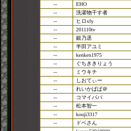
--
EHO
--
洗濯物干す者
--
ヒロxfy
--
201110tv
--
銀乃丞
--
半田アユミ
--
kenken1975
--
ぐちききりょう
--
ミウキチ
--
しおてぃー
--
れいかぱぱ＠
--
コマイパパ
--
松本智一
--
kouji3317
--
ドベさん