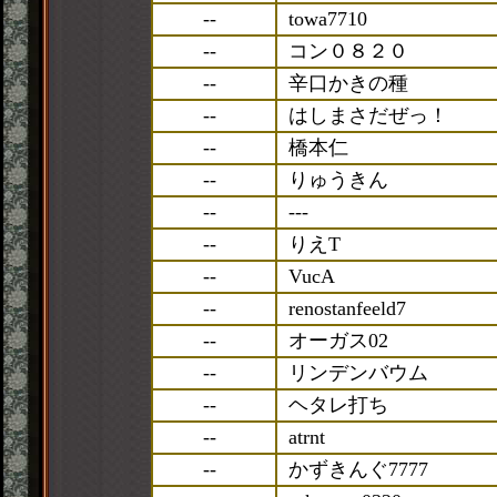
--
towa7710
--
コン０８２０
--
辛口かきの種
--
はしまさだぜっ！
--
橋本仁
--
りゅうきん
--
---
--
りえT
--
VucA
--
renostanfeeld7
--
オーガス02
--
リンデンバウム
--
ヘタレ打ち
--
atrnt
--
かずきんぐ7777