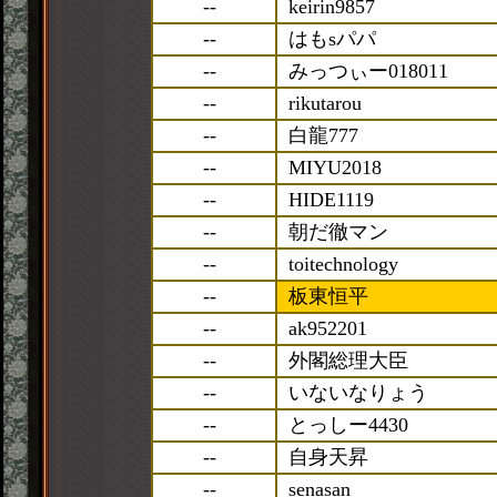
--
keirin9857
--
はもsパパ
--
みっつぃー018011
--
rikutarou
--
白龍777
--
MIYU2018
--
HIDE1119
--
朝だ徹マン
--
toitechnology
--
板東恒平
--
ak952201
--
外閣総理大臣
--
いないなりょう
--
とっしー4430
--
自身天昇
--
senasan