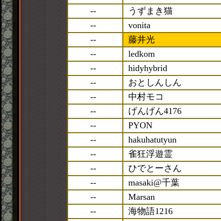
--
うずまき猫
--
vonita
--
藤井光
--
ledkom
--
hidyhybrid
--
おとしんしん
--
中村モコ
--
げんげん4176
--
PYON
--
hakuhatutyun
--
雀狂浮遊霊
--
ひでとーさん
--
masaki@千葉
--
Marsan
--
海物語1216