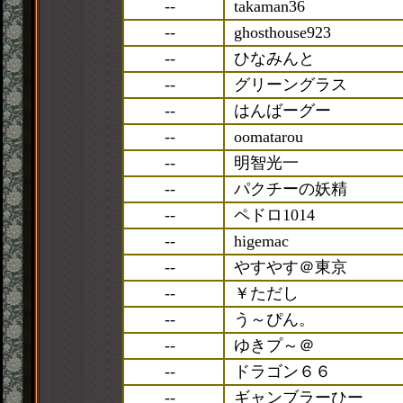
--
takaman36
--
ghosthouse923
--
ひなみんと
--
グリーングラス
--
はんばーグー
--
oomatarou
--
明智光一
--
パクチーの妖精
--
ペドロ1014
--
higemac
--
やすやす＠東京
--
￥ただし
--
う～ぴん。
--
ゆきプ～＠
--
ドラゴン６６
--
ギャンブラーひー