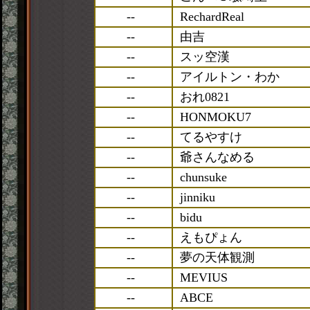
--
RechardReal
--
由吉
--
スッ空漢
--
アイルトン・わか
--
おれ0821
--
HONMOKU7
--
てるやすけ
--
爺さんなめる
--
chunsuke
--
jinniku
--
bidu
--
えもぴょん
--
夢の天体観測
--
MEVIUS
--
ABCE