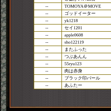
--
TOMOYA＠MOVE
--
ゴッドイーター
--
yk1218
--
セイ1201
--
apple0608
--
sho122119
--
またふった
--
つぶあんん
--
55ryu123
--
肉は赤身
--
ブラック印パール
--
あふたー