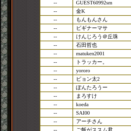
--
GUEST60992sm
--
金K
--
もんもんさん
--
ビギナーマサ
--
けんじろう＠丘珠
--
石田哲也
--
matuken2001
--
トラッカー。
--
yororo
--
ピョン太2
--
ぽんたろうー
--
まろすけ
--
koeda
--
SAI00
--
アーチさん
--
ご飯がススム君