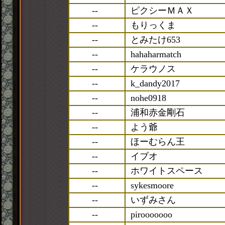
--
ピクシーＭＡＸ
--
もりっくま
--
とみたけ653
--
hahaharmatch
--
ケラウノス
--
k_dandy2017
--
nohe0918
--
浦和赤金剛石
--
よう爺
--
ほーむらん王
--
イブオ
--
ホワイトスペース
--
sykesmoore
--
いずみさん
--
pirooooooo