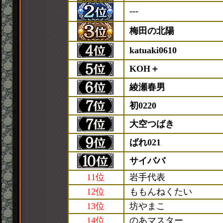
---
梅田の北陽
katuaki0610
KOH＋
綾瀬春男
初0220
大空つばき
ばれ021
サイババ
11位
岩手代表
12位
ももんねくたい
13位
坊やまこ
14位
のあマスター