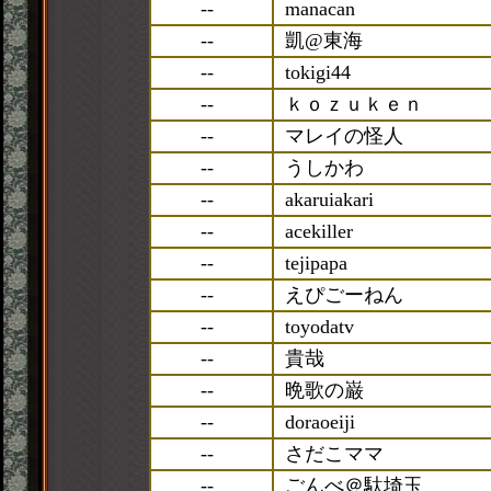
--
manacan
--
凱@東海
--
tokigi44
--
ｋｏｚｕｋｅｎ
--
マレイの怪人
--
うしかわ
--
akaruiakari
--
acekiller
--
tejipapa
--
えぴごーねん
--
toyodatv
--
貴哉
--
晩歌の巌
--
doraoeiji
--
さだこママ
--
ごんべ＠駄埼玉