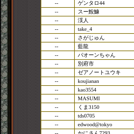
--
ゲンタロ44
--
スー鮟鱇
--
渓人
--
take_4
--
さがじゅん
--
藍龍
--
パオーンちゃん
--
別府市
--
ゼアノートユウキ
--
koujianan
--
kao3554
--
MASUMI
--
くま3150
--
tds0705
--
edwood@tokyo
--
かにさん7293