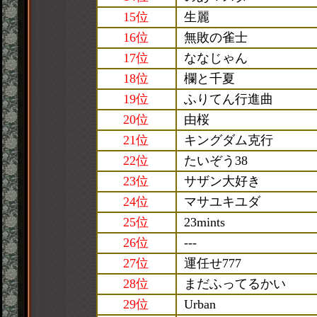
15位
生麗
16位
無敗の雀士
17位
ななじゃん
18位
欄と千夏
19位
ふりてん行進曲
20位
由桜
21位
キングダム克行
22位
たいぞう38
23位
サザン大好き
24位
マサユキユダ
25位
23mints
26位
---
27位
運任せ777
28位
まだふってるかい
29位
Urban