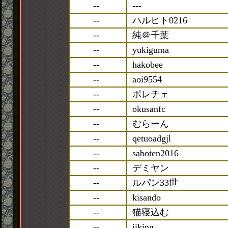
--
---
--
ハルヒト0216
--
純＠千葉
--
yukiguma
--
hakobee
--
aoi9554
--
ポレチェ
--
okusanfc
--
むらーん
--
qetuoadgjl
--
saboten2016
--
デミヤン
--
ルパン33世
--
kisando
--
猫寝込む
--
jiking