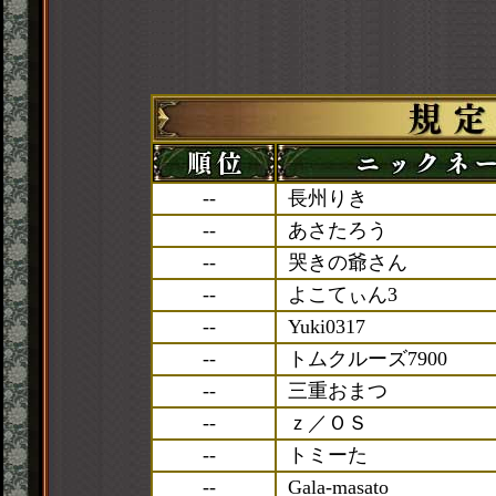
--
長州りき
--
あさたろう
--
哭きの爺さん
--
よこてぃん3
--
Yuki0317
--
トムクルーズ7900
--
三重おまつ
--
ｚ／ＯＳ
--
トミーた
--
Gala-masato