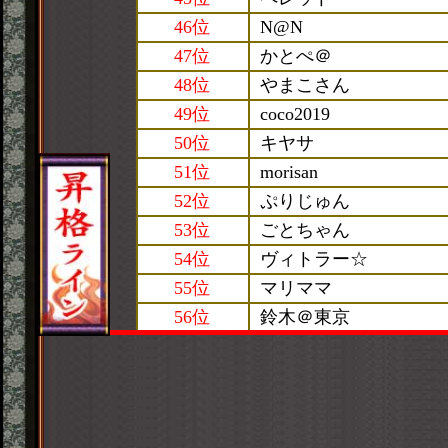
46位
N@N
47位
かとぺ＠
48位
やまこさん
49位
coco2019
50位
キヤサ
51位
morisan
52位
ぷりじゅん
53位
ごとちゃん
54位
ヴィトラー☆
55位
マリママ
56位
鈴木＠東京