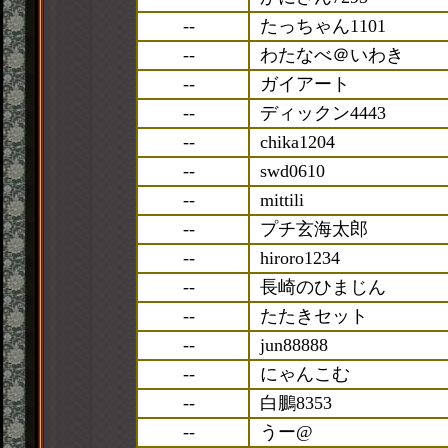
--
たっちゃん1101
--
わたなべ＠いわき
--
ガイアート
--
ディックン4443
--
chika1204
--
swd0610
--
mittili
--
プチ玄海太郎
--
hiroro1234
--
長崎のひまじん
--
たたきセット
--
jun88888
--
にゃんこむ
--
白鵬8353
--
うー@