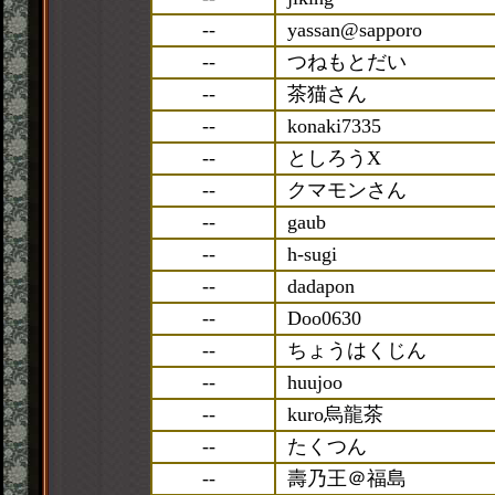
--
yassan@sapporo
--
つねもとだい
--
茶猫さん
--
konaki7335
--
としろうX
--
クマモンさん
--
gaub
--
h-sugi
--
dadapon
--
Doo0630
--
ちょうはくじん
--
huujoo
--
kuro烏龍茶
--
たくつん
--
壽乃王＠福島