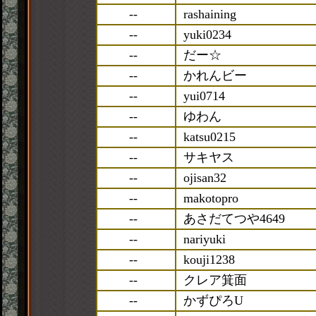
--
rashaining
--
yuki0234
--
だー☆
--
かれんビー
--
yui0714
--
ゆわん
--
katsu0215
--
サキヤス
--
ojisan32
--
makotopro
--
あさだてつや4649
--
nariyuki
--
kouji1238
--
クレア箕面
--
かずぴろU