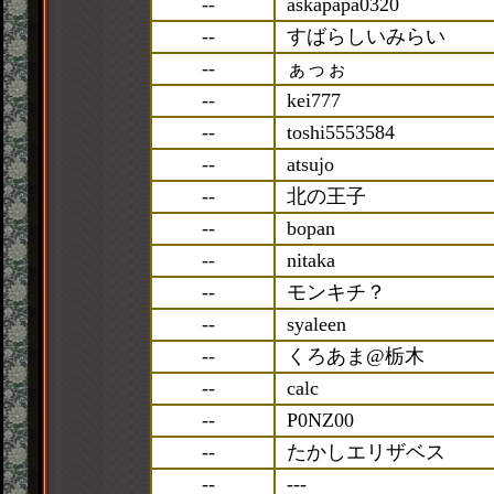
--
askapapa0320
--
すばらしいみらい
--
ぁっぉ
--
kei777
--
toshi5553584
--
atsujo
--
北の王子
--
bopan
--
nitaka
--
モンキチ？
--
syaleen
--
くろあま@栃木
--
calc
--
P0NZ00
--
たかしエリザベス
--
---