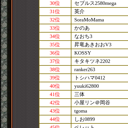
30位
セブルス2580mega
31位
英介
32位
SoraMoMama
33位
かのあ
34位
なおち3
35位
昇竜あきおおV3
36位
KOSSY
37位
キタキツネ2202
38位
ranker263
39位
トシハマ0412
40位
yuuki62800
41位
三体
42位
小屋リン＠岡谷
43位
tgoma
44位
しお0899
45位
ペレット