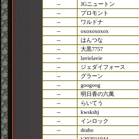
--
JGニュートン
--
プロモント
--
ワルドナ
--
oxoxoxoxox
--
はんつな
--
大黒7757
--
lavielavie
--
ジェダイフォース
--
グラーン
--
googoog
--
明日香の六萬
--
らいてう
--
kwskshj
--
インロック
--
draho