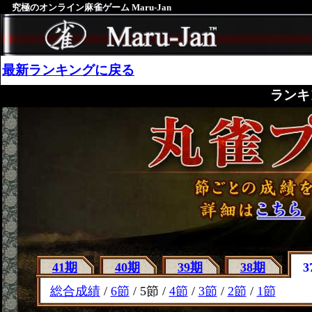
究極のオンライン麻雀ゲーム Maru-Jan
最新ランキングに戻る
ランキ
41期
40期
39期
38期
3
総合成績
/
6節
/ 5節 /
4節
/
3節
/
2節
/
1節