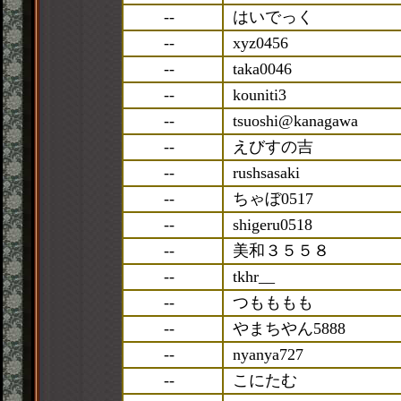
--
はいでっく
--
xyz0456
--
taka0046
--
kouniti3
--
tsuoshi@kanagawa
--
えびすの吉
--
rushsasaki
--
ちゃぼ0517
--
shigeru0518
--
美和３５５８
--
tkhr__
--
つもももも
--
やまちやん5888
--
nyanya727
--
こにたむ