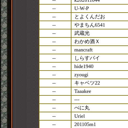
--
k202011044
--
U-W-P
--
とよくんだお
--
やまちん6541
--
武蔵光
--
わかめ酒Ｘ
--
mancraft
--
しらすパイ
--
hide1940
--
zyougi
--
キャベツ22
--
Taaakee
--
---
--
べに丸
--
Uriel
--
201105m1