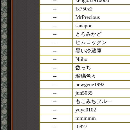
--
kengo53910000
--
fx750z2
--
MrPrecious
--
sanapon
--
とろみかど
--
ヒムロックン
--
黒い冷蔵庫
--
Niiho
--
数っち
--
瑠璃色々
--
newgene1992
--
jun5035
--
もこみちブルー
--
yuya0102
--
mmmmm
--
t0827