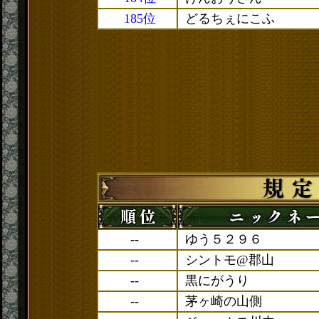
185位
どるちぇにこふ
--
ゆう５２９６
--
シントモ@郡山
--
黒にがうり
--
茅ヶ崎の山側