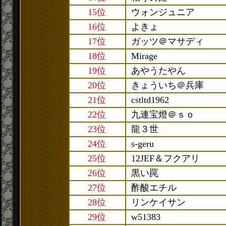
15位
ウォンジュニア
16位
よきょ
17位
ガッツ＠マサディ
18位
Mirage
19位
あやうたやん
20位
きょういち＠兵庫
21位
cstltd1962
22位
九連宝燈＠ｓｏ
23位
龍３世
24位
s-geru
25位
12JEF＆フクアリ
26位
黒い罠
27位
酢酸エチル
28位
リンケイサン
29位
w51383