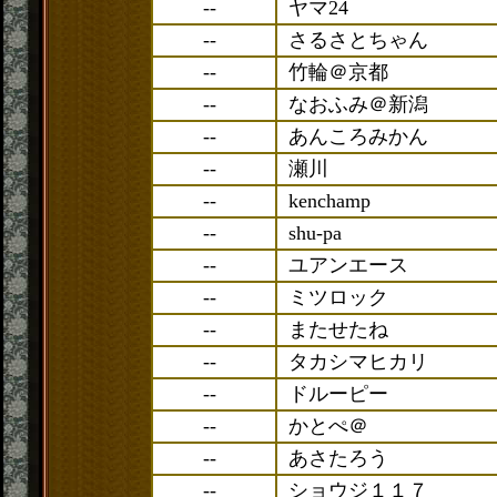
--
ヤマ24
--
さるさとちゃん
--
竹輪＠京都
--
なおふみ＠新潟
--
あんころみかん
--
瀬川
--
kenchamp
--
shu-pa
--
ユアンエース
--
ミツロック
--
またせたね
--
タカシマヒカリ
--
ドルーピー
--
かとぺ＠
--
あさたろう
--
ショウジ１１７