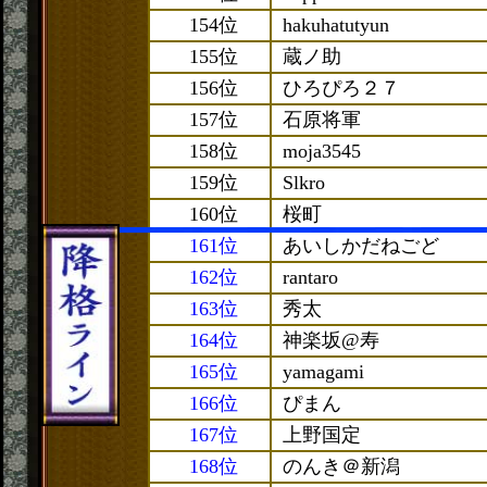
154位
hakuhatutyun
155位
蔵ノ助
156位
ひろぴろ２７
157位
石原将軍
158位
moja3545
159位
Slkro
160位
桜町
161位
あいしかだねごど
162位
rantaro
163位
秀太
164位
神楽坂@寿
165位
yamagami
166位
ぴまん
167位
上野国定
168位
のんき＠新潟