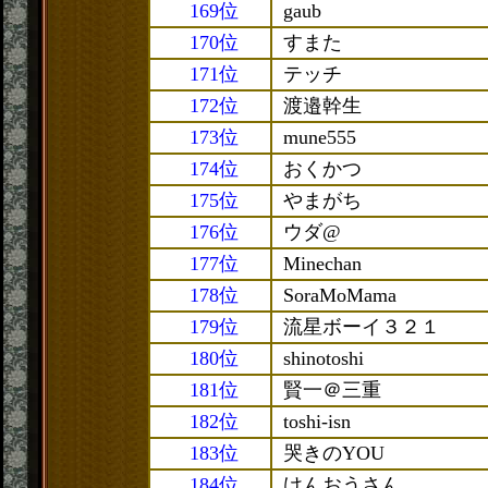
169位
gaub
170位
すまた
171位
テッチ
172位
渡邉幹生
173位
mune555
174位
おくかつ
175位
やまがち
176位
ウダ@
177位
Minechan
178位
SoraMoMama
179位
流星ボーイ３２１
180位
shinotoshi
181位
賢一＠三重
182位
toshi-isn
183位
哭きのYOU
184位
けんおうさん