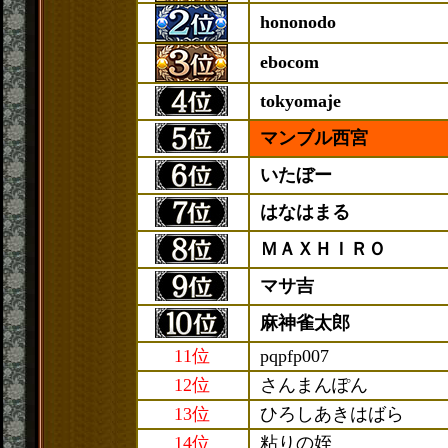
hononodo
ebocom
tokyomaje
マンブル西宮
いたぼー
はなはまる
ＭＡＸＨＩＲＯ
マサ吉
麻神雀太郎
11位
pqpfp007
12位
さんまんぽん
13位
ひろしあきはばら
14位
粘りの姪