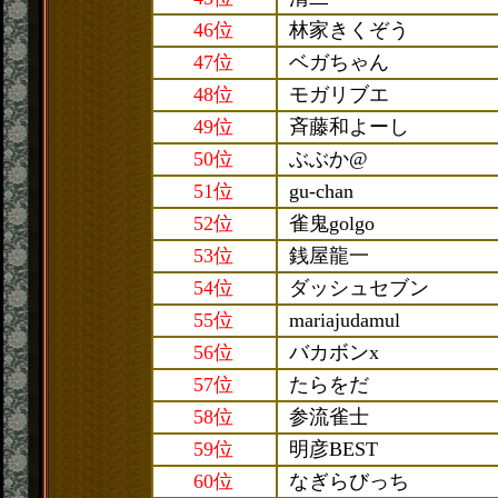
46位
林家きくぞう
47位
ベガちゃん
48位
モガリブエ
49位
斉藤和よーし
50位
ぶぶか@
51位
gu-chan
52位
雀鬼golgo
53位
銭屋龍一
54位
ダッシュセブン
55位
mariajudamul
56位
バカボンx
57位
たらをだ
58位
参流雀士
59位
明彦BEST
60位
なぎらびっち