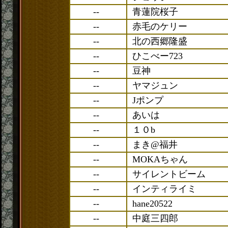
--
青蓮院桜子
--
赤毛のケリー
--
北の西郷隆盛
--
ひこべー723
--
豆神
--
ヤマジュン
--
Jポンプ
--
あいは
--
１０b
--
まき@福井
--
MOKAちゃん
--
サイレントビーム
--
インティライミ
--
hane20522
--
中庭三四郎