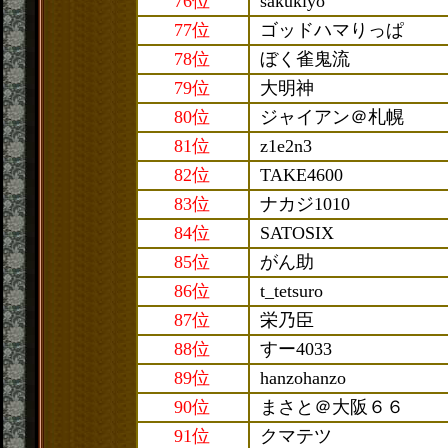
76位
sakukiyo
77位
ゴッドハマりっぱ
78位
ぼく雀鬼流
79位
大明神
80位
ジャイアン＠札幌
81位
z1e2n3
82位
TAKE4600
83位
ナカジ1010
84位
SATOSIX
85位
がん助
86位
t_tetsuro
87位
栄乃臣
88位
すー4033
89位
hanzohanzo
90位
まさと＠大阪６６
91位
クマテツ