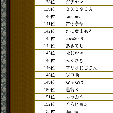
138位
グチヤマ
139位
ＢＸ２９３Ａ
140位
raudony
141位
古今亭命
142位
たに＠まもる
143位
coco2019
144位
あきてち
145位
恥じかき
146位
みくさき
146位
マリオおじさん
148位
ソロ助
149位
なぁなは
150位
燕翁Ｋ
151位
ちゃぶう
152位
くろピョン
153位
doppio