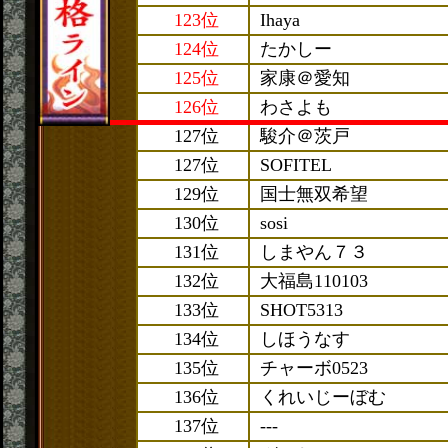
123位
Ihaya
124位
たかしー
125位
家康＠愛知
126位
わさよも
127位
駿介＠茨戸
127位
SOFITEL
129位
国士無双希望
130位
sosi
131位
しまやん７３
132位
大福島110103
133位
SHOT5313
134位
しほうなす
135位
チャーボ0523
136位
くれいじーぼむ
137位
---