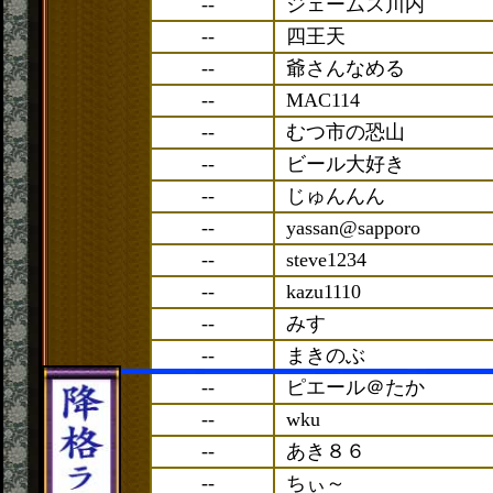
--
ジェームス川内
--
四王天
--
爺さんなめる
--
MAC114
--
むつ市の恐山
--
ビール大好き
--
じゅんんん
--
yassan@sapporo
--
steve1234
--
kazu1110
--
みす
--
まきのぶ
--
ピエール＠たか
--
wku
--
あき８６
--
ちぃ～