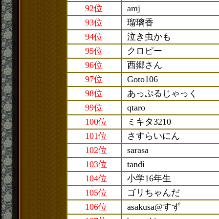
92位
amj
93位
瑠璃香
94位
泣き虫かも
95位
クロピー
96位
西郷さん
97位
Goto106
98位
あっぷるじゃっく
99位
qtaro
100位
ミキタ3210
101位
さすらいにん
102位
sarasa
103位
tandi
104位
小学16年生
105位
ゴリちゃんだ
106位
asakusa@すず