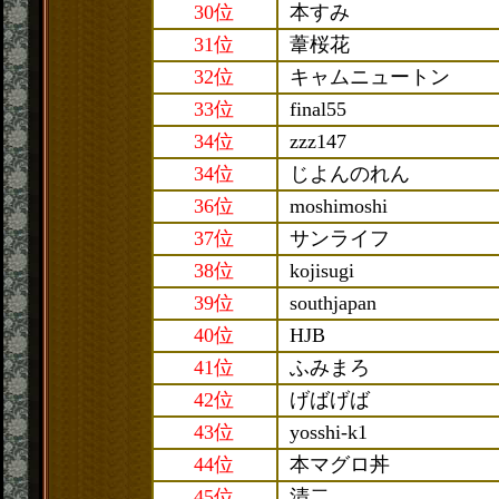
30位
本すみ
31位
葦桜花
32位
キャムニュートン
33位
final55
34位
zzz147
34位
じよんのれん
36位
moshimoshi
37位
サンライフ
38位
kojisugi
39位
southjapan
40位
HJB
41位
ふみまろ
42位
げばげば
43位
yosshi-k1
44位
本マグロ丼
45位
清二