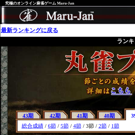
究極のオンライン麻雀ゲーム Maru-Jan
最新ランキングに戻る
ランキ
43期
42期
41期
40期
3
総合成績
/
6節
/
5節
/
4節
/ 3節 /
2節
/
1節