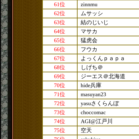
61位
zinnmu
62位
ムサッシ
63位
結のじいじ
64位
マサカ
65位
猛虎会
66位
フウカ
67位
よっくんｐａｐａ
68位
しげち＠
69位
ジーエス＠北海道
70位
hide兵庫
71位
masuyan23
72位
yasuさくらんぼ
73位
choccomac
74位
AGI@江戸川
75位
空天