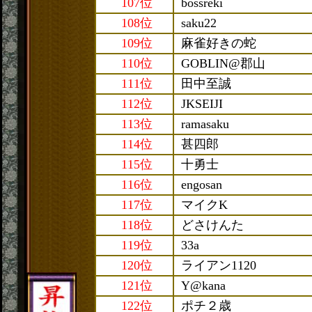
107位
bossreki
108位
saku22
109位
麻雀好きの蛇
110位
GOBLIN@郡山
111位
田中至誠
112位
JKSEIJI
113位
ramasaku
114位
甚四郎
115位
十勇士
116位
engosan
117位
マイクK
118位
どさけんた
119位
33a
120位
ライアン1120
121位
Y@kana
122位
ポチ２歳