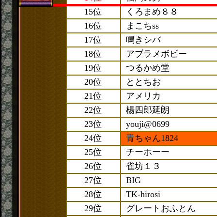
15位
くろまめ８８
16位
まこちss
17位
鳴きシバ
18位
アブラメボビー
19位
つるかめ堂
20位
ととちお
21位
アメリカ
22位
楊四郎延朗
23位
youji@0699
24位
青ちゃん1824
25位
チーホーー
26位
雀坊１３
27位
BIG
28位
TK-hirosi
29位
グレートおふとん