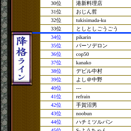
30位
港新料理店
31位
おじん哲
32位
tukisimada-ku
33位
としとしごうごう
34位
pikarin
35位
パーソデロン
36位
cop50
37位
kanako
38位
デビル中村
39位
よし＠中野
40位
---
41位
refrain
42位
手賀沼男
43位
noobun
44位
ハチミツルパン
45位
S-ようちゃん