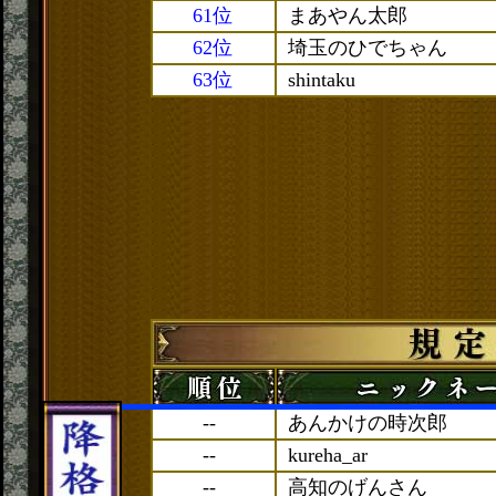
61位
まあやん太郎
62位
埼玉のひでちゃん
63位
shintaku
--
あんかけの時次郎
--
kureha_ar
--
高知のげんさん