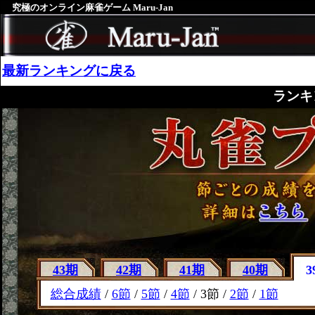
究極のオンライン麻雀ゲーム Maru-Jan
最新ランキングに戻る
ランキ
43期
42期
41期
40期
3
総合成績
/
6節
/
5節
/
4節
/ 3節 /
2節
/
1節