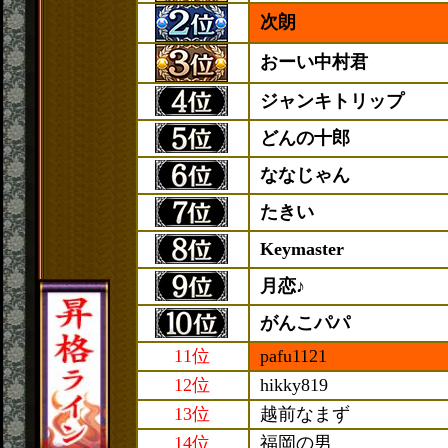
次朗
おーい中村君
ジャンキトリップ
どんの十郎
ななじゃん
たきい
Keymaster
月恋♪
がんこパパ
11位
pafu1121
12位
hikky819
13位
越前なまず
14位
福岡の男