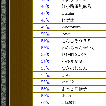
46位
紅小路羅無麻呂
47位
Utautai
48位
ヒゲ辻
49位
k-korokoro
50位
joy-t
51位
もんじろう５５
52位
わんちゃん＠いち
53位
TOMITSUKA
54位
かゆま８８
55位
なきのじゅん
56位
gasho
57位
kazu12
58位
よっさ＠帷子
59位
shion
60位
alfa2018