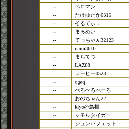
--
ペロマン
--
たけゆたか0316
--
そるてぃ．
--
まるめい
--
てっちゃん32123
--
nami3610
--
まちてつ
--
LAZ88
--
ローヒー0523
--
ogaq
--
ぺろぺろぺーろ
--
おのちゃん22
--
kiyo@島根
--
マモルタイガー
--
ジュンバフェット