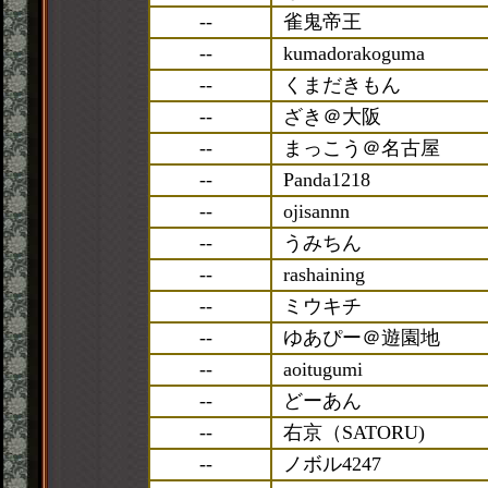
--
雀鬼帝王
--
kumadorakoguma
--
くまだきもん
--
ざき＠大阪
--
まっこう＠名古屋
--
Panda1218
--
ojisannn
--
うみちん
--
rashaining
--
ミウキチ
--
ゆあぴー＠遊園地
--
aoitugumi
--
どーあん
--
右京（SATORU)
--
ノボル4247