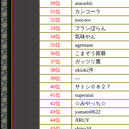
30位
atarashii
31位
カンコーラ
32位
mocoro
33位
フランぼらん
34位
気味やん
35位
agemane
36位
こまぞう親爺
37位
ガッツリ鷹
38位
okioki沖
39位
---
40位
サトシ０８２７
41位
superaiai
42位
☆みやっち☆
43位
yamato0622
44位
JIRUY
45位
shino34