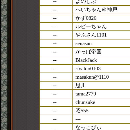
--
よのしぶ
--
へいちゃん＠神戸
--
かず0826
--
ルビーちゃん
--
やぶさん1101
--
senasan
--
かっぱ帝国
--
BlackJack
--
rivaldo0103
--
masakun@1110
--
思川
--
tama2779
--
chunsuke
--
昭555
--
---
--
なっこぴぃ