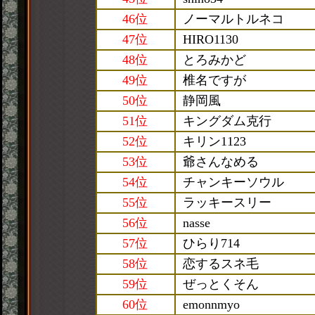
46位
ノーマルトルネコ
47位
HIRO1130
48位
とろみかど
49位
椎名ですが
50位
静岡風
51位
キングダム克行
52位
キリン1123
53位
爺さんなめる
54位
チャンキーソウル
55位
ラッキースリー
56位
nasse
57位
ひらり714
58位
恋するスネ毛
59位
ぜっとくそん
60位
emonnmyo