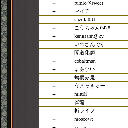
--
fumio@sweet
--
マイチ
--
suzuki031
--
こうちゃん0428
--
kennsann@ky
--
いわさんです
--
闇道化師
--
cobaltman
--
まあひい
--
蛸柄赤鬼
--
うまっきゅー
--
mittili
--
雀龍
--
斬ライフ
--
moscowt
--
satyou