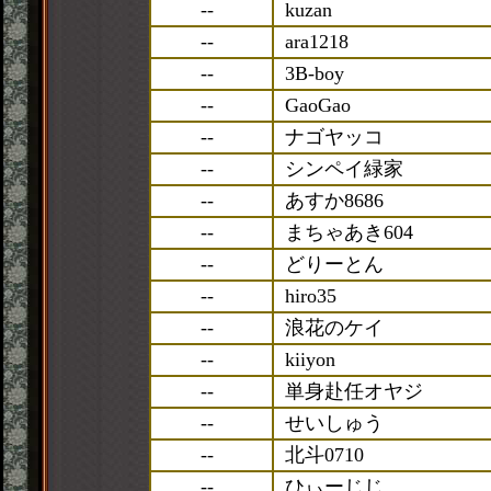
--
kuzan
--
ara1218
--
3B-boy
--
GaoGao
--
ナゴヤッコ
--
シンペイ緑家
--
あすか8686
--
まちゃあき604
--
どりーとん
--
hiro35
--
浪花のケイ
--
kiiyon
--
単身赴任オヤジ
--
せいしゅう
--
北斗0710
--
ひぃーじじ