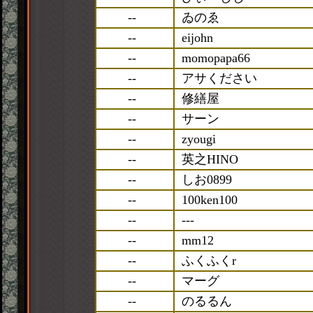
--
ゐのゑ
--
eijohn
--
momopapa66
--
アサください
--
修繕屋
--
サーン
--
zyougi
--
英之HINO
--
しお0899
--
100ken100
--
---
--
mm12
--
ふくふくr
--
マーグ
--
のるるん