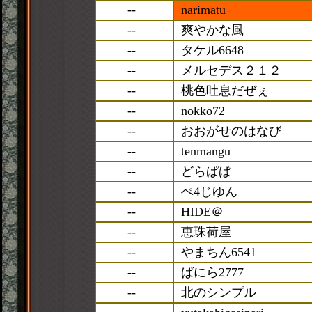
--
narimatu
--
爽やかな風
--
タケル6648
--
メルセデス２１２
--
桃色吐息だぜぇ
--
nokko72
--
おおがせのはなび
--
tenmangu
--
どらぱぱ
--
ぺ4じゆん
--
HIDE＠
--
恵珠荷屋
--
やまちん6541
--
ばにら2777
--
北のシンプル