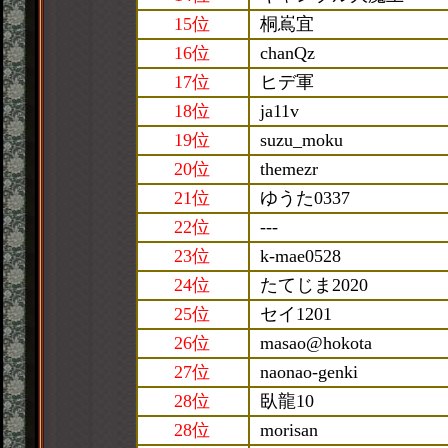
15位
桐嶌宜
16位
chanQz
17位
ヒデ軍
18位
ja11v
19位
suzu_moku
20位
themezr
21位
ゆうた0337
22位
---
23位
k-mae0528
24位
たてじま2020
25位
セイ1201
26位
masao@hokota
27位
naonao-genki
28位
臥龍10
28位
morisan