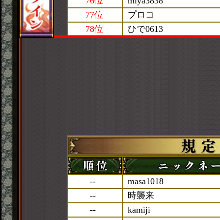
76位
miya3838
77位
プロコ
78位
ひで0613
--
masa1018
--
時襲来
--
kamiji