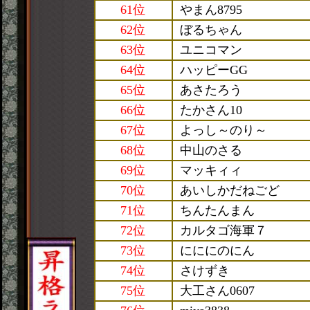
61位
やまん8795
62位
ぼるちゃん
63位
ユニコマン
64位
ハッピーGG
65位
あさたろう
66位
たかさん10
67位
よっし～のり～
68位
中山のさる
69位
マッキィィ
70位
あいしかだねごど
71位
ちんたんまん
72位
カルタゴ海軍７
73位
にににのにん
74位
さけずき
75位
大工さん0607