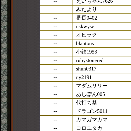
--
えいちゃん7626
--
みたより
--
番長0402
--
nskwyse
--
オヒラク
--
blantons
--
小鉄1953
--
rubystonered
--
shun0317
--
ny2191
--
マダムリリー
--
あじぽん005
--
代打ち埜
--
ドラゴン5011
--
ガマガマガマ
--
コロユタカ