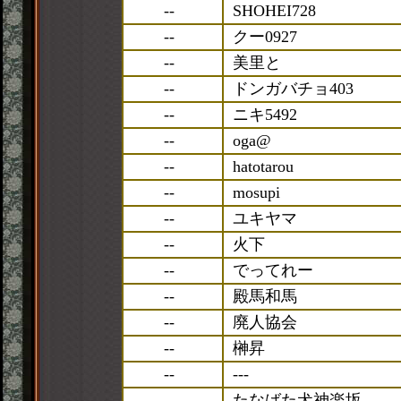
--
SHOHEI728
--
クー0927
--
美里と
--
ドンガバチョ403
--
ニキ5492
--
oga@
--
hatotarou
--
mosupi
--
ユキヤマ
--
火下
--
でってれー
--
殿馬和馬
--
廃人協会
--
榊昇
--
---
--
たなばた犬神楽坂