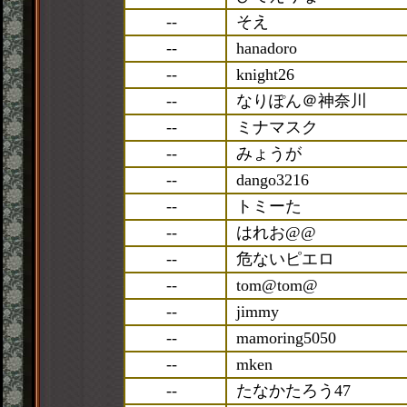
--
そえ
--
hanadoro
--
knight26
--
なりぽん＠神奈川
--
ミナマスク
--
みょうが
--
dango3216
--
トミーた
--
はれお@@
--
危ないピエロ
--
tom@tom@
--
jimmy
--
mamoring5050
--
mken
--
たなかたろう47