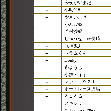
--
今夜がやまだ。
--
小助918
--
やさいこけし
--
かわ2792
--
若村沙紀
--
しゅうせい＠長崎
--
龍神鬼丸
--
ドラムくん
--
Donky
--
糸ようじ
--
小鉄・ｊｊ
--
マッコリ９２１
--
ボートレース児島
--
る１るる
--
スキレット
--
みみちゃん7868