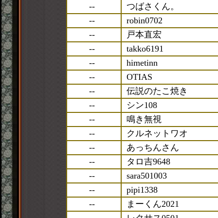
--
つばさくん。
--
robin0702
--
戸本直宏
--
takko6191
--
himetinn
--
OTIAS
--
伝説のたこ焼き
--
シン108
--
鳴き無視
--
クルネットワオ
--
あっちんさん
--
タロ吉9648
--
sara501003
--
pipi1338
--
まーくん2021