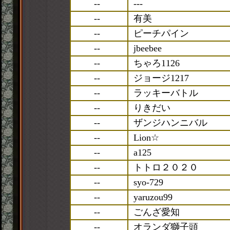
--
---
--
有美
--
ピーチパイン
--
jbeebee
--
ちゃろ1126
--
ジョージ1217
--
ラッキーバトル
--
りきだい
--
ザンジハンニバル
--
Lion☆
--
a125
--
トトロ２０２０
--
syo-729
--
yaruzou99
--
ごんざ愛知
--
オランダ獅子頭