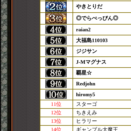
やきとりだ
◎でらべっぴん◎
raian2
大福島110103
ジジサン
J-Mマグナス
覇星☆
Redjohn
hiromy5
11位
スターゴ
12位
ちきえみ
13位
ヒラリー
14位
ギャンブル大魔王