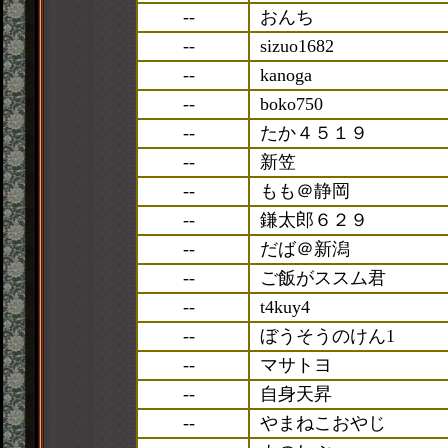
--
おんち
--
sizuo1682
--
kanoga
--
boko750
--
たか４５１９
--
新笠
--
もも＠静岡
--
鎌太郎６２９
--
だば＠新潟
--
ご飯がススム君
--
t4kuy4
--
ぼうそうのけん1
--
マサトヨ
--
自身天昇
--
やまねこおやじ