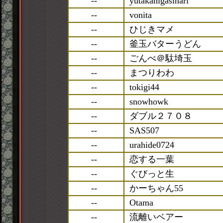
--
yutakahigasinari
--
vonita
--
ひじきマメ
--
釜玉バターうどん
--
ごんべ＠駄埼玉
--
まつりわわ
--
tokigi44
--
snowhowk
--
ダブル２７０８
--
SAS507
--
urahide0724
--
恋する一葉
--
ぐびっと生
--
かーちゃん55
--
Otama
--
流離いベアー