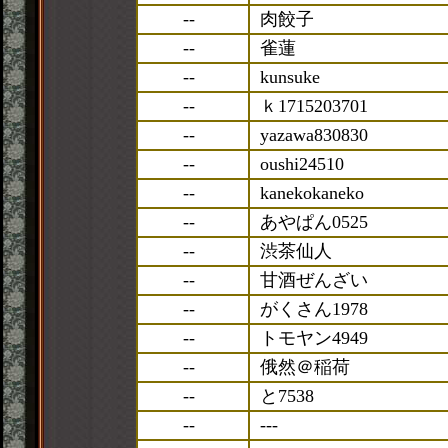
--
肉餃子
--
雀蓮
--
kunsuke
--
ｋ1715203701
--
yazawa830830
--
oushi24510
--
kanekokaneko
--
あやぱん0525
--
渋茶仙人
--
甘酒ぜんざい
--
がくさん1978
--
トモヤン4949
--
俄然＠稲荷
--
と7538
--
---