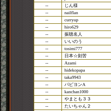
--
じん様
--
nailflan
--
curryup
--
hiro629
--
振聴名人
--
いいのう
--
tosimi777
--
日本☆刻苦
--
Azami
--
hidekopapa
--
taka9943
--
パピヨンA
--
kanchan1000
--
やまとも３３
--
たいちゃん２