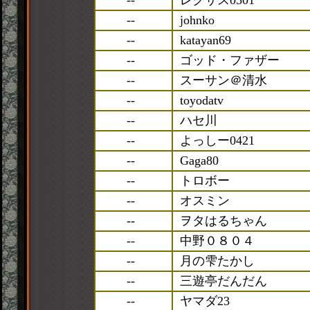
--
レクサス0501
--
johnko
--
katayan69
--
ゴッド・ファザー
--
スーサン＠清水
--
toyodatv
--
ハセ川
--
よっしー0421
--
Gaga80
--
トロボー
--
オスミン
--
ヲタはるちゃん
--
中野０８０４
--
月の雫たかし
--
三遊亭だんだん
--
ヤマダ23