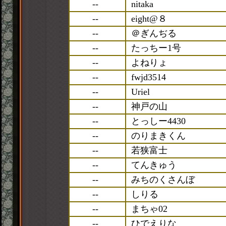
--
nitaka
--
eight@８
--
＠ぎんぢる
--
たっちー1号
--
よねりょ
--
fwjd3514
--
Uriel
--
神戸の山
--
とっしー4430
--
のりまきくん
--
若狭富士
--
てんきゅう
--
みちのくさんぼ
--
しりる
--
まちゃ02
--
ひでえりな