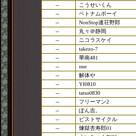
--
こうせいくん
--
ベトナムボーイ
--
NonStop連荘野郎
--
丸々＠静岡
--
ニコラスケイ
--
takezo-7
--
華南481
--
nne
--
解体や
--
YI0810
--
tatsu0830
--
フリーマン2
--
ぽん吉。
--
ピストサイクル
--
煉獄杏寿郎01