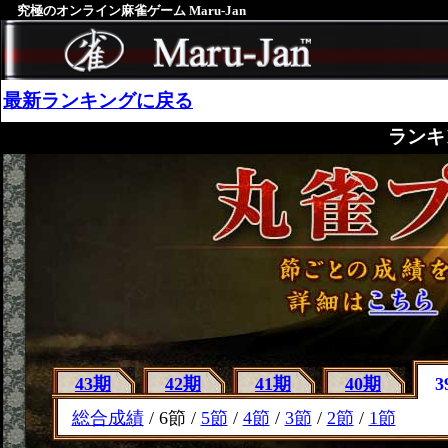
究極のオンライン麻雀ゲーム Maru-Jan
最新ランキングに戻る
ランキ
43期
42期
41期
40期
3
総合成績
/ 6節 /
5節
/
4節
/
3節
/
2節
/
1節