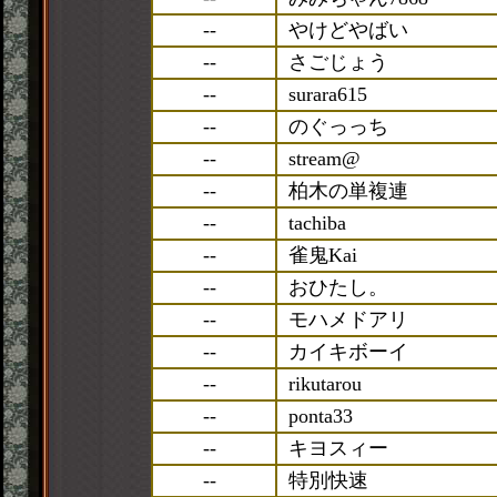
--
やけどやばい
--
さごじょう
--
surara615
--
のぐっっち
--
stream@
--
柏木の単複連
--
tachiba
--
雀鬼Kai
--
おひたし。
--
モハメドアリ
--
カイキボーイ
--
rikutarou
--
ponta33
--
キヨスィー
--
特別快速