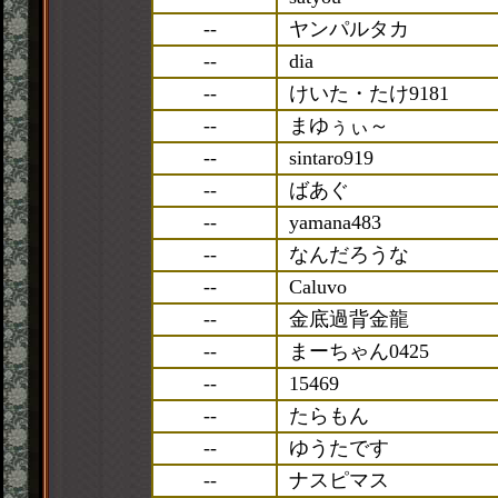
--
ヤンパルタカ
--
dia
--
けいた・たけ9181
--
まゆぅぃ～
--
sintaro919
--
ばあぐ
--
yamana483
--
なんだろうな
--
Caluvo
--
金底過背金龍
--
まーちゃん0425
--
15469
--
たらもん
--
ゆうたです
--
ナスピマス