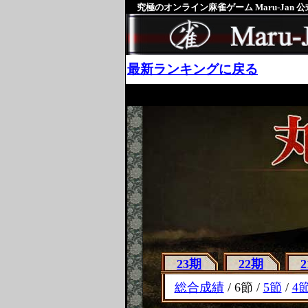
究極のオンライン麻雀ゲーム Maru-Jan 
最新ランキングに戻る
23期
22期
総合成績
/ 6節 /
5節
/
4