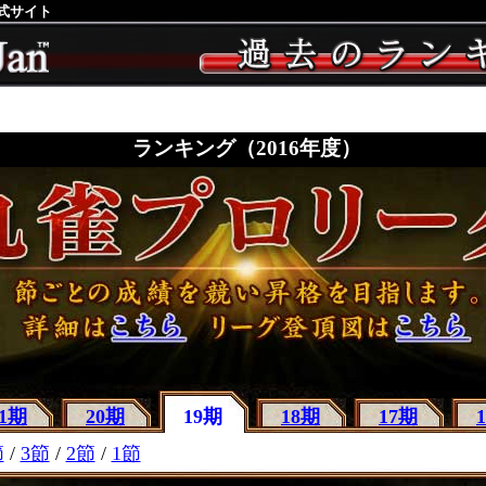
公式サイト
ランキング（2016年度）
21期
20期
19期
18期
17期
節
/
3節
/
2節
/
1節