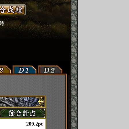
2時
209.2pt