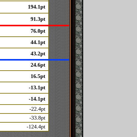
194.1pt
91.3pt
76.0pt
44.1pt
43.2pt
24.6pt
16.5pt
-13.1pt
-14.1pt
-22.4pt
-33.8pt
-124.4pt