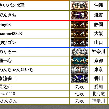
さいパンダ君
沖縄
でんきち
滋賀
ring03
静岡
naonori8823
大阪
びびゴン
山口
のりろー
神奈川
極一心
京都
わんちゃん＠いち
東京
参流雀士
香川
賢之介
九段
愛知
kazu1110
七段
北海道
iさんさん
九段
神奈川