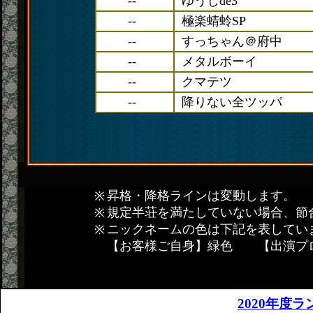
--
ゆうじde3
--
極楽蜻蛉SP
--
すっちゃん＠府中
--
メタルボーイ
--
クマテツ
--
降りない全ツッパ
昇格・降格ラインは変動します。
規定半荘を満たしていない場合、節
ニックネームの色は下記を表してい
【お客様ご自身】緑色 【出演プ
2020年度