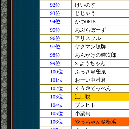
92位
けいのす
93位
じじゃう
94位
かつ0615
95位
あぶらぼーず
96位
アリスブルー
97位
ヤクマン聴牌
98位
あんかけの時次郎
99位
S-ようちゃん
100位
ふっさ＠雀鬼
101位
おーい中村君
102位
くう＠てっぺん
103位
江口聡
104位
ブレヒト
105位
小粟旬
106位
やっちゃん＠横浜