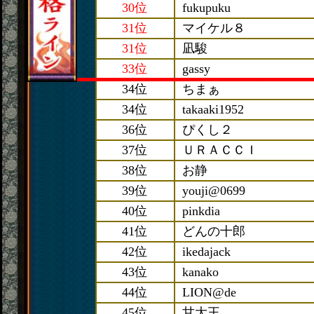
30位
fukupuku
31位
マイケル８
31位
凪駿
33位
gassy
34位
ちまぁ
34位
takaaki1952
36位
ぴくし２
37位
ＵＲＡＣＣＩ
38位
お静
39位
youji@0699
40位
pinkdia
41位
どんの十郎
42位
ikedajack
43位
kanako
44位
LION@de
45位
甘大王