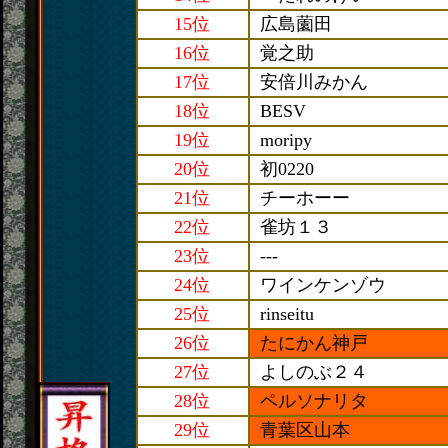
15位
広島薗田
16位
覚之助
17位
安倍川みかん
18位
BESV
19位
moripy
20位
初0220
21位
チーホーー
22位
雀坊１３
23位
---
24位
ワインケンゾウ
25位
rinseitu
26位
たにかん神戸
27位
よしのぶ２４
28位
ペルソナリタ
29位
青葉区山本