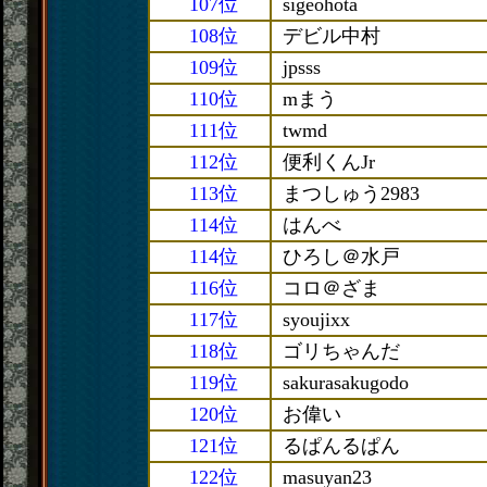
107位
sigeohota
108位
デビル中村
109位
jpsss
110位
mまう
111位
twmd
112位
便利くんJr
113位
まつしゅう2983
114位
はんべ
114位
ひろし＠水戸
116位
コロ＠ざま
117位
syoujixx
118位
ゴリちゃんだ
119位
sakurasakugodo
120位
お偉い
121位
るぱんるぱん
122位
masuyan23