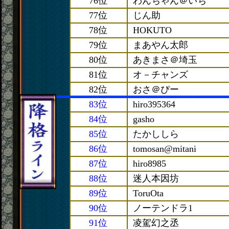
76位
わんちゃん＠いち
77位
じん助
78位
HOKUTO
79位
まあやん太郎
80位
あきまさ＠埼玉
81位
オ－チャンズ
82位
おさ＠ぴー
83位
hiro395364
84位
gasho
85位
たかししら
86位
tomosan@mitani
87位
hiro8985
88位
迷人本因坊
89位
ToruOta
90位
ノーテンドラ1
91位
凌駕幻之丞