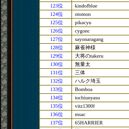
123位
kindofblue
124位
otomon
125位
pikacyu
126位
cygonc
127位
sayonaragang
128位
麻雀神様
129位
大将のtakeru
130位
無量太
131位
三体
132位
ハルク埼玉
133位
Bomboa
134位
tochiunyasu
135位
vitz1300f
136位
msac
137位
65HARRIER