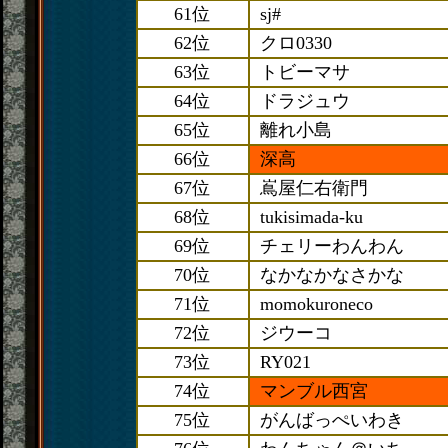
61位
sj#
62位
クロ0330
63位
トビーマサ
64位
ドラジュウ
65位
離れ小島
66位
深高
67位
嶌屋仁右衛門
68位
tukisimada-ku
69位
チェリーわんわん
70位
なかなかなさかな
71位
momokuroneco
72位
ジウーコ
73位
RY021
74位
マンブル西宮
75位
がんばっぺいわき