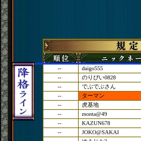
--
daigo555
--
のりぴい0828
--
でぶでぶさん
--
ターマン
--
虎基地
--
monta@49
--
KAZUN678
--
JOKO@SAKAI