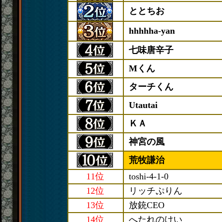
ととちお
hhhhha-yan
七味唐辛子
Mくん
ターチくん
Utautai
ＫＡ
神宮の風
荒牧謙治
11位
toshi-4-1-0
12位
リッチぷりん
13位
放銃CEO
14位
へたれのけい