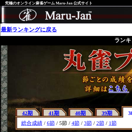
究極のオンライン麻雀ゲーム Maru-Jan 公式サイト
最新ランキングに戻る
ランキ
42期
41期
40期
39期
3
総合成績
/
6節
/ 5節 /
4節
/
3節
/
2節
/
1節