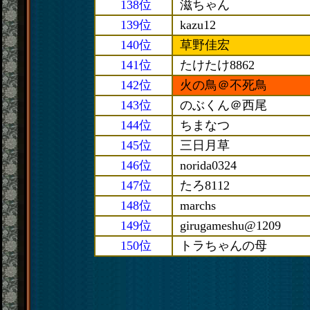
138位
滋ちゃん
139位
kazu12
140位
草野佳宏
141位
たけたけ8862
142位
火の鳥＠不死鳥
143位
のぶくん＠西尾
144位
ちまなつ
145位
三日月草
146位
norida0324
147位
たろ8112
148位
marchs
149位
girugameshu@1209
150位
トラちゃんの母