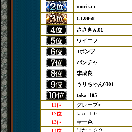
morisan
CL0068
ささきん01
ワイエフ
Jポンプ
バンチャ
李成良
うりちゃん0301
taka1105
11位
グレープ∞
12位
kazu1110
13位
華一色
14位
はなこ０２