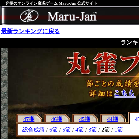
究極のオンライン麻雀ゲーム Maru-Jan 公式サイト
最新ランキングに戻る
ランキ
47期
46期
45期
44期
4
総合成績
/
6節
/
5節
/
4節
/
3節
/ 2節 /
1節