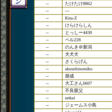
--
たけたけ8862
--
---
--
Kita-Z
--
けらけらしん
--
とっしー4430
--
ペル228
--
のんき＠新潟
--
犬犬犬
--
さくらげん
--
akusekinomiko
--
朋成
--
大工さん0607
--
不良親父
--
unkai
--
ジェームス小島