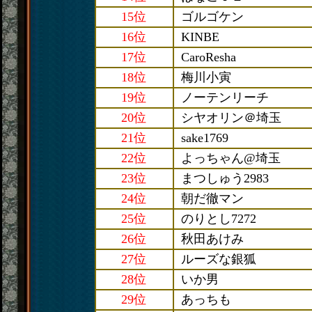
15位
ゴルゴケン
16位
KINBE
17位
CaroResha
18位
梅川小寅
19位
ノーテンリーチ
20位
シヤオリン＠埼玉
21位
sake1769
22位
よっちゃん@埼玉
23位
まつしゅう2983
24位
朝だ徹マン
25位
のりとし7272
26位
秋田あけみ
27位
ルーズな銀狐
28位
いか男
29位
あっちも