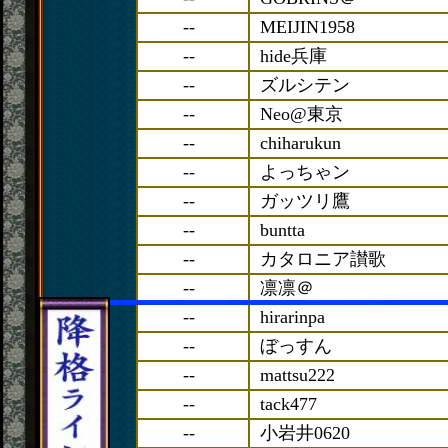
--
MEIJIN1958
--
hide兵庫
--
ズルシテン
--
Neo@東京
--
chiharukun
--
よっちゃン
--
ガッツリ鷹
--
buntta
--
カタロニア讃歌
--
凛凛＠
--
hirarinpa
--
ぼっすん
--
mattsu222
--
tack477
--
小岩井0620