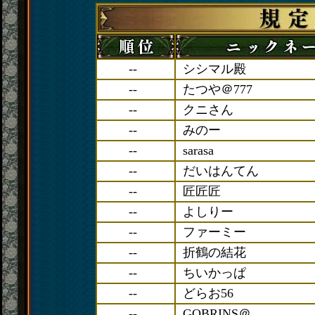
--
シシマル殿
--
たつや＠777
--
クニさん
--
みのー
--
sarasa
--
だいはんてん
--
匠匠匠
--
よしりー
--
ファーミー
--
折鶴の結花
--
ちいかっぱ
--
どらお56
--
GOBRINS＠