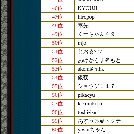
46位
KYOUJI
47位
hiropop
48位
奉先
49位
くーちゃん４９
50位
mjo
51位
とおる777
52位
あけがらす＠もと
53位
akemi@nhk
54位
銀夜
55位
ショウジ１１７
56位
pikacyu
57位
k-korokoro
58位
toshi-isn
59位
あすべる＠ペジテ
60位
yoshiちゃん