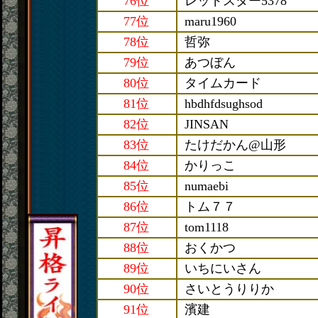
76位
レッドスター5378
77位
maru1960
78位
哲弥
79位
あつぼん
80位
タイムカード
81位
hbdhfdsughsod
82位
JINSAN
83位
たけだかん@山形
84位
かりっこ
85位
numaebi
86位
トム７７
87位
tom1118
88位
おくかつ
89位
いちにいさん
90位
さいとうりりか
91位
濱建