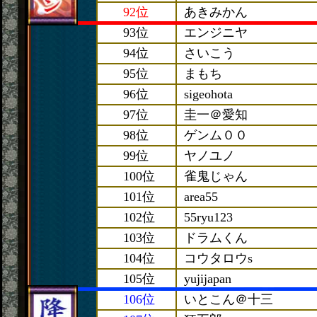
92位
あきみかん
93位
エンジニヤ
94位
さいこう
95位
まもち
96位
sigeohota
97位
圭一＠愛知
98位
ゲンム００
99位
ヤノユノ
100位
雀鬼じゃん
101位
area55
102位
55ryu123
103位
ドラムくん
104位
コウタロウs
105位
yujijapan
106位
いとこん＠十三