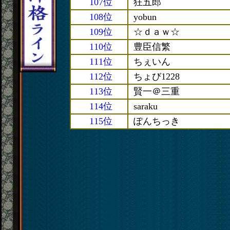
107位
狂五郎
108位
yobun
109位
☆ｄａｗ☆
110位
豊臣信繁
111位
ちぇいん
112位
ちょび1228
113位
賢一＠三重
114位
saraku
115位
ぽんちっき