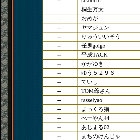
--
takumi11
--
桐生万太
--
おめが
--
ヤマジュン
--
りゅういいそう
--
雀鬼golgo
--
平成TACK
--
かがゆき
--
ゆう５２９６
--
ていし
--
TOM爺さん
--
rasselyao
--
まっくろ猫
--
べーやん44
--
あじまる02
--
まちのけんじゃ