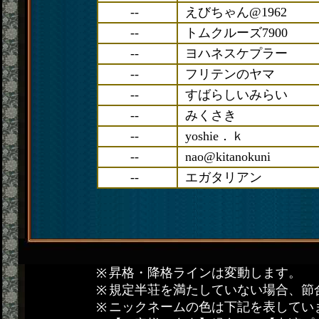
--
えびちゃん@1962
--
トムクルーズ7900
--
ヨハネスケプラー
--
フリテンのヤマ
--
すばらしいみらい
--
みくさき
--
yoshie．ｋ
--
nao@kitanokuni
--
エガタリアン
昇格・降格ラインは変動します。
規定半荘を満たしていない場合、節
ニックネームの色は下記を表してい