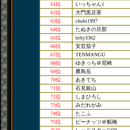
61位
いっちゃん1
62位
大門黒豆茶
63位
chobi1997
64位
たぬきの旦那
65位
lefty3362
66位
安芸茄子
67位
TENMANGU
68位
ゆきっち＠尼崎
69位
農鳥岳
70位
あきてち
71位
石見銀山
72位
しまひろし
73位
みだれがみ
74位
たこふ
75位
ピーナッツ＠船橋