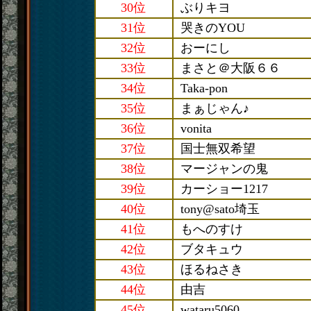
30位
ぶりキヨ
31位
哭きのYOU
32位
おーにし
33位
まさと＠大阪６６
34位
Taka-pon
35位
まぁじゃん♪
36位
vonita
37位
国士無双希望
38位
マージャンの鬼
39位
カーショー1217
40位
tony@sato埼玉
41位
もへのすけ
42位
ブタキュウ
43位
ほるねさき
44位
由吉
45位
wataru5060