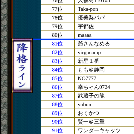
76位
大福島110103
77位
Taka-pon
78位
優美梨パパ
79位
宇都佐
80位
maaaa
81位
爺さんなめる
82位
virgocamp
83位
新星１番
84位
もも＠静岡
85位
NO7777
86位
幸ちゃん0724
87位
武蔵子の龍
88位
yobun
89位
おくかつ
90位
賢一＠三重
91位
ワンダーキャッツ