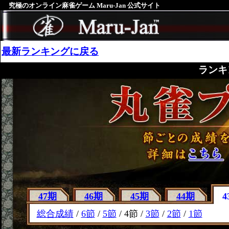
究極のオンライン麻雀ゲーム Maru-Jan 公式サイト
最新ランキングに戻る
ランキ
47期
46期
45期
44期
4
総合成績
/
6節
/
5節
/ 4節 /
3節
/
2節
/
1節