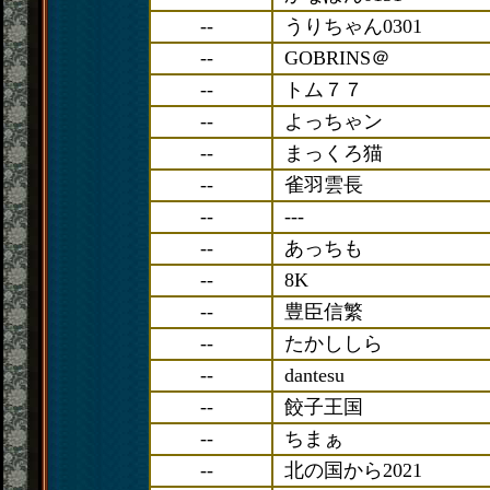
--
うりちゃん0301
--
GOBRINS＠
--
トム７７
--
よっちゃン
--
まっくろ猫
--
雀羽雲長
--
---
--
あっちも
--
8K
--
豊臣信繁
--
たかししら
--
dantesu
--
餃子王国
--
ちまぁ
--
北の国から2021