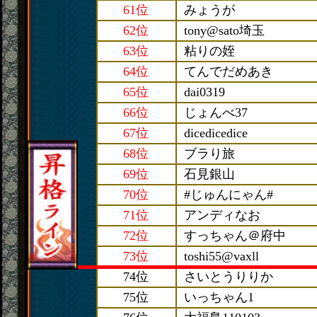
61位
みょうが
62位
tony@sato埼玉
63位
粘りの姪
64位
てんでだめあき
65位
dai0319
66位
じょんべ37
67位
dicedicedice
68位
ブラり旅
69位
石見銀山
70位
#じゅんにゃん#
71位
アンディなお
72位
すっちゃん＠府中
73位
toshi55@vaxll
74位
さいとうりりか
75位
いっちゃん1