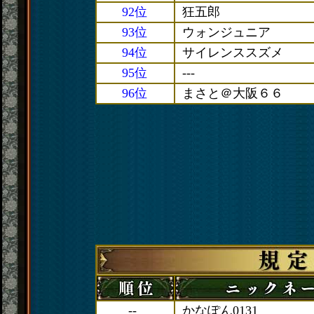
92位
狂五郎
93位
ウォンジュニア
94位
サイレンススズメ
95位
---
96位
まさと＠大阪６６
--
かなぽん0131