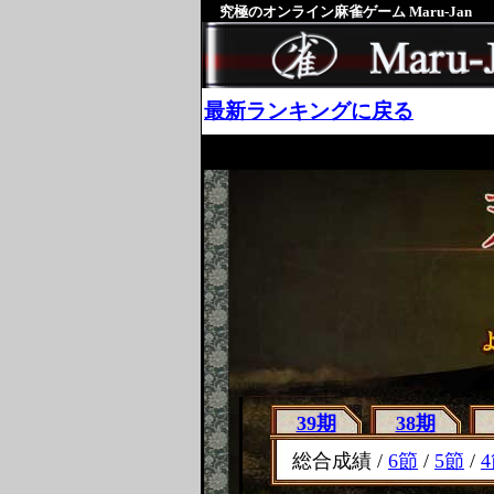
究極のオンライン麻雀ゲーム Maru-Jan
最新ランキングに戻る
39期
38期
総合成績 /
6節
/
5節
/