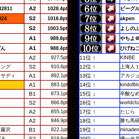
A2
2811
1028.4pt
ビーグ
S2
24
1016.8pt
akpen
S2
1003.5pt
よしの
A1
989.8pt
やちよ
A1
ぱん
988.4pt
ひげね
A2
11位 ↑
927.5pt
KINBE
S2
12位 ↑
キング
910.6pt
上海人
A1
13位 ↑
マサディ
892.1pt
アカジ
A1
14位 ↑
883.1pt
kindofbl
B1
15位 ↓
873.1pt
辛酸な
S2
16位 ↑
866.8pt
worldch
A2
17位 ↑
し
855.1pt
たじら
A2
18位 ↑
846.9pt
勝ち馬
B1
19位 ↑
＠藤沢
822.1pt
minade
S2
20位 ↓
KA
819.8pt
優一＠