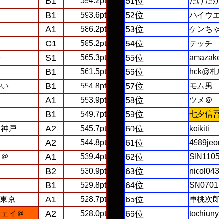
B1
51位
594.2pt
たけだ
B1
52位
593.6pt
ハイウ
A1
53位
じ
586.2pt
ケンちゃ
C1
54位
585.2pt
テッチ
S1
55位
子
565.3pt
amazak
B1
56位
561.5pt
hdk@
B1
57位
かい
554.8pt
モム男
A1
58位
553.9pt
ツメ＠
B1
59位
549.7pt
七夕信
A2
60位
ン神戸
545.7pt
koikiti
A2
61位
郎
544.8pt
4989jeor
A1
62位
き＠
539.4pt
SIN110
B2
63位
530.9pt
nicol04
B1
64位
529.8pt
SN0701
A1
65位
o@東京
528.7pt
車桃次
A2
66位
ウェイ＠
528.0pt
tochiun