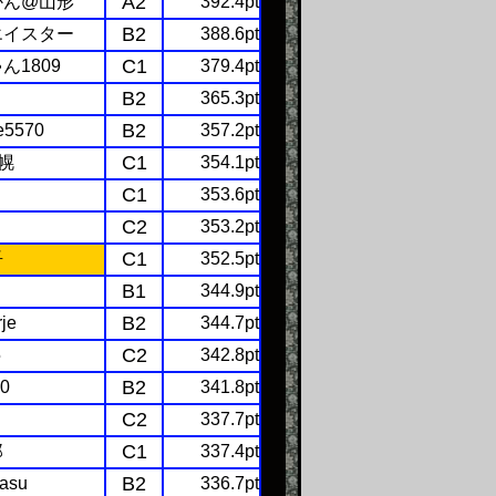
A2
かん@山形
392.4pt
B2
エイスター
388.6pt
C1
ん1809
379.4pt
B2
365.3pt
B2
e5570
357.2pt
C1
札幌
354.1pt
C1
353.6pt
C2
353.2pt
C1
吾
352.5pt
B1
344.9pt
B2
je
344.7pt
C2
5
342.8pt
B2
30
341.8pt
C2
337.7pt
C1
郎
337.4pt
B2
yasu
336.7pt