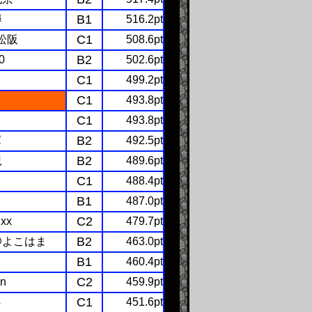
B1
尋
516.2pt
C1
@松阪
508.6pt
B2
0
502.6pt
C1
499.2pt
C1
493.8pt
C1
493.8pt
B2
庫
492.5pt
B2
児
489.6pt
C1
488.4pt
B1
487.0pt
C2
xx
479.7pt
B2
@よこはま
463.0pt
B1
460.4pt
C2
n
459.9pt
C1
4
451.6pt