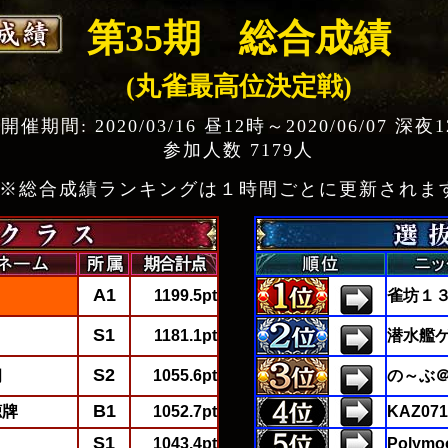
第35期 総合成績
(丸雀最高位決定戦)
開催期間: 2020/03/16 昼12時～2020/06/07 深夜
参加人数 7179人
※総合成績ランキングは１時間ごとに更新されま
A1
1199.5pt
雀坊１
S1
1181.1pt
潜水艦
S2
朗
1055.6pt
の～ぶ
B1
聴牌
1052.7pt
KAZ071
S1
1043.4pt
Polymo