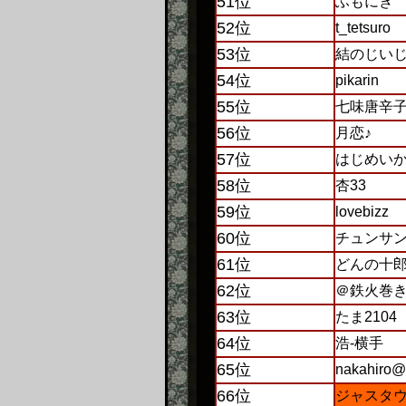
51位
ふもにぎ
52位
t_tetsuro
53位
結のじい
54位
pikarin
55位
七味唐辛
56位
月恋♪
57位
はじめい
58位
杏33
59位
lovebizz
60位
チュンサ
61位
どんの十
62位
＠鉄火巻
63位
たま2104
64位
浩-横手
65位
nakahir
66位
ジャスタ