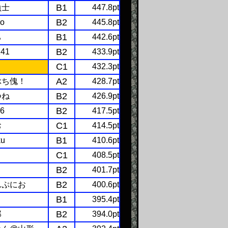
B1
負士
447.8pt
B2
ro
445.8pt
B1
ち
442.6pt
B2
141
433.9pt
C1
432.3pt
A2
ぶち傀！
428.7pt
B2
つね
426.9pt
B2
96
417.5pt
C1
お
414.5pt
B1
ku
410.6pt
C1
408.5pt
B2
リ
401.7pt
B2
んぷにお
400.6pt
B1
こ
395.4pt
B2
郎
394.0pt