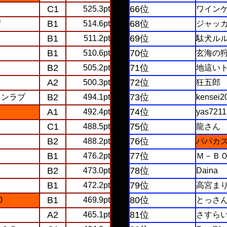
C1
66位
525.3pt
ワイン
B1
68位
ず
514.6pt
ジャッカ
B1
69位
511.2pt
駄犬ル
B1
70位
510.6pt
玄海の
B2
71位
505.2pt
地這い
A2
72位
Ｍ
500.3pt
狂五郎
B2
73位
インラブ
494.1pt
kensei2
A1
74位
492.4pt
yas7211
C1
75位
488.5pt
龍さん
B2
76位
488.2pt
パパカ
B1
77位
476.2pt
Ｍ－Ｂ
B2
78位
473.0pt
Daina
B1
79位
472.2pt
高宮ま
B1
80位
0
469.9pt
とっさ
A2
81位
465.1pt
さすら