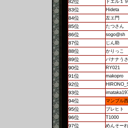
82位
ドエル１
83位
Hideta
84位
左エ門
85位
たつさん
86位
sogo@sh
87位
じん助
88位
かりっこ
89位
バナナう
90位
RY021
91位
makopro
92位
HIRONO_
93位
imataka19
94位
マンブル
95位
ブレヒト
96位
T1000
97位
めんそーれ