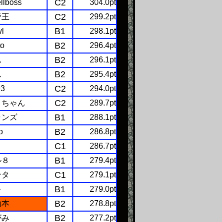
C2
llboss
304.0pt
C2
帝王
299.2pt
B1
wl
298.1pt
B2
to
296.4pt
B2
ん
296.1pt
B2
ん
295.4pt
C2
93
294.0pt
C2
とちゃん
289.7pt
B1
ャンズ
288.1pt
B2
o
286.8pt
C1
286.7pt
B1
ル８
279.4pt
C1
ンタ
279.1pt
B1
を
279.0pt
B2
山本
278.8pt
B2
がみ
277.2pt