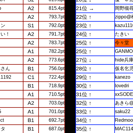
A2
21位 →
o
815.4pt
岡野槻
A2
22位 ↑
793.7pt
zippo
S1
23位 ↑
クン
792.0pt
kazu111
A2
24位 ↑
ない！
791.7pt
たきい
A2
25位 ↑
783.7pt
今々堂
A1
25位 ↑
782.2pt
GANMO
A2
27位 ↓
773.6pt
hide兵
B1
28位 ↑
んさん
756.0pt
仮名乞
C1
29位 ↑
192
722.4pt
kanezo
B1
30位 ↑
718.9pt
lovedri
A1
31位 ↑
710.5pt
xxSODE
A2
32位 ↑
703.0pt
あきら
A1
33位 ↑
5
701.0pt
saku22
B1
34位 ↑
ct
692.7pt
Redmoo
B1
35位 ↑
ータ
687.0pt
MAC11