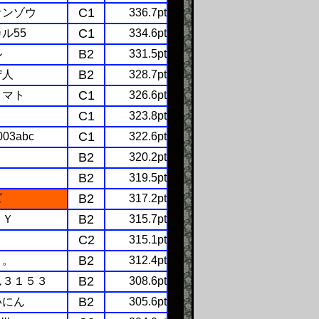
C1
ケンゾウ
336.7pt
C1
ル55
334.6pt
B2
ル
331.5pt
B2
狩人
328.7pt
C1
トマト
326.6pt
C1
323.8pt
C1
003abc
322.6pt
B2
320.2pt
B2
319.5pt
B2
ズ
317.2pt
B2
ＯＹ
315.7pt
C2
315.1pt
B2
り。
312.4pt
B2
ん３１５３
308.6pt
B2
いにん
305.6pt