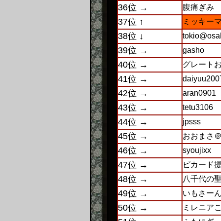
36位 →
腹痛ぎみ
37位 ↑
ミッキーマ
38位 ↓
tokio@osa
39位 →
gasho
40位 →
グレート
41位 →
daiyuu200
42位 →
aran0901
43位 →
tetu3106
44位 →
jpsss
45位 →
おおまさ
46位 →
syoujixx
47位 →
ピカード
48位 →
八千代の
49位 →
いもさー
50位 →
ミレニア