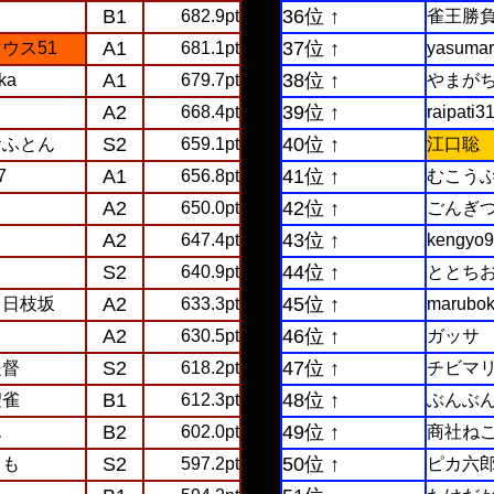
B1
36位 ↑
682.9pt
雀王勝
A1
37位 ↑
ウス51
681.1pt
yasuma
A1
38位 ↑
ka
679.7pt
やまが
A2
39位 ↑
668.4pt
raipati3
S2
40位 ↑
おふとん
659.1pt
江口聡
A1
41位 ↑
7
656.8pt
むこう
A2
42位 ↑
650.0pt
ごんぎ
A2
43位 ↑
647.4pt
kengyo
S2
44位 ↑
640.9pt
ととち
A2
45位 ↑
＠日枝坂
633.3pt
marubo
A2
46位 ↑
630.5pt
ガッサ
S2
47位 ↑
提督
618.2pt
チビマ
B1
48位 ↑
聖雀
612.3pt
ぶんぶ
B2
49位 ↑
ん
602.0pt
商社ね
S2
50位 ↑
こも
597.2pt
ピカ六