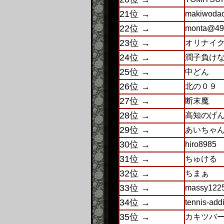
21位 →
makiwoda
22位 →
monta@49
23位 →
オリナイ
24位 →
潤子負け
25位 →
中どん
26位 →
北の０９
27位 →
断末魔
28位 →
高知のげ
29位 →
あいちゃん1
30位 →
hiro8985
31位 →
ちゅける
32位 →
ちまぁ
33位 →
massy122
34位 →
tennis-addi
35位 →
カキツバ