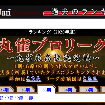
ランキング（2020年度）
37期
36期
35期
34期
33期
4節
/
3節
/
2節
/
1節