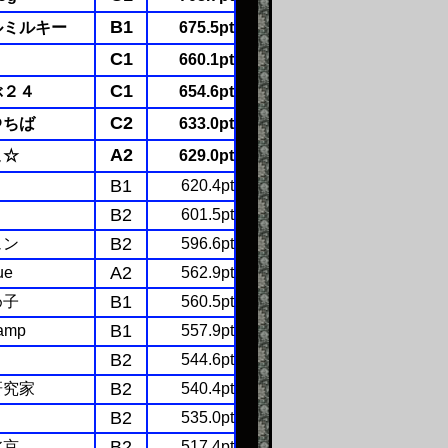
B1
ルミルキー
675.5pt
C1
660.1pt
C1
ぶ２４
654.6pt
C2
＠ちば
633.0pt
A2
こ☆
629.0pt
B1
620.4pt
B2
１
601.5pt
B2
ュン
596.6pt
A2
ue
562.9pt
B1
め子
560.5pt
B1
amp
557.9pt
B2
544.6pt
B2
研究家
540.4pt
B2
n
535.0pt
B2
北京
517.4pt