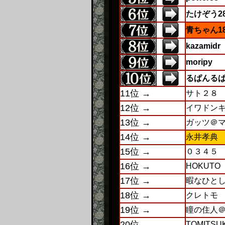
たけぞう28
青ちゃん18
kazamidr
moripy
るぱんる
11位 →
サト２８
12位 →
イワドン
13位 →
ガッツ＠
14位 →
永井孝典
15位 →
０３４５
16位 →
HOKUTO
17位 →
暇なひと
18位 →
クレトモ
19位 →
瞳の住人
20位 →
TOMITSU