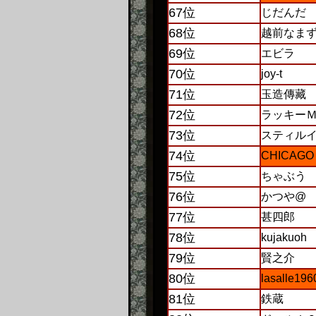
67位
じだんだ
68位
越前なま
69位
エビラ
70位
joy-t
71位
玉造傳藏
72位
ラッキー
73位
スティル
74位
CHICAGO
75位
ちゃぶう
76位
かつや@
77位
甚四郎
78位
kujakuoh
79位
賢之介
80位
lasalle196
81位
鉄蔵