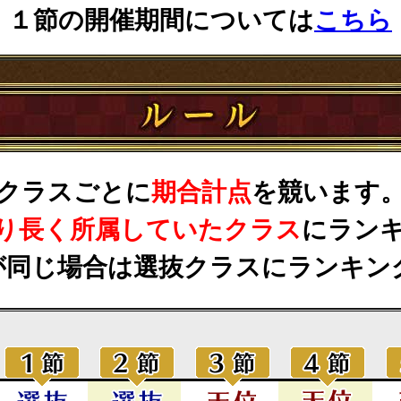
１節の開催期間については
こちら
クラスごとに
期合計点
を競います
り長く所属していたクラス
にラン
が同じ場合は選抜クラスにランキン