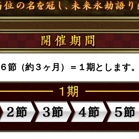
６節（約３ヶ月）＝１期とします