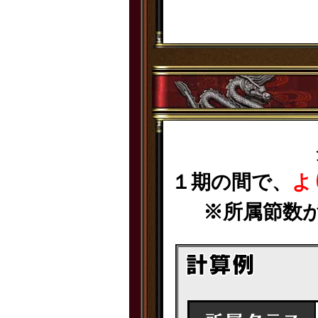
１期の間で、
よ
※所属節数