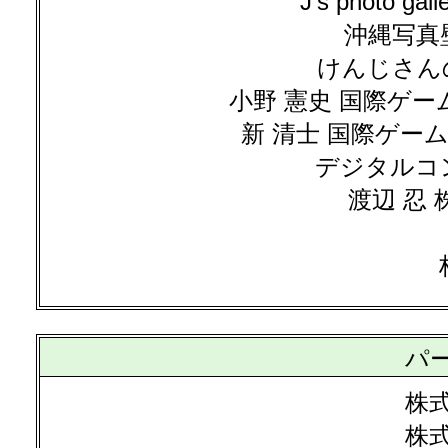
J's photo 
沖縄写真
けんじさん
小野 憲史 国際ゲー
新 清士 国際ゲーム
デジタルコン
渡辺 忍
パ
株
株