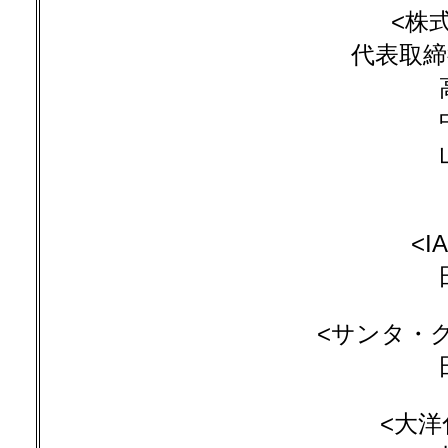
<株
代表取締
<I
<サンタ・
<大洋