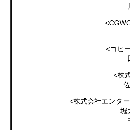
<CGW
<コピ
<株
佐
<株式会社エンター
堀