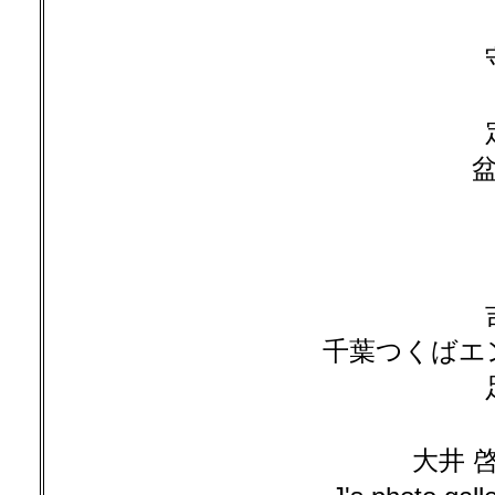
盆
千葉つくばエ
大井 