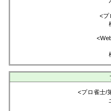
<プ
<W
<プロ雀士/