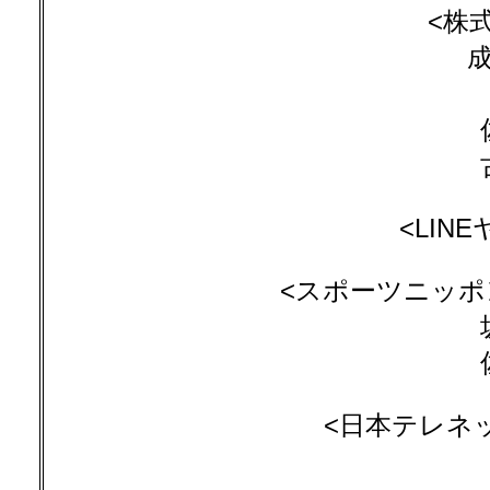
<株
成
<LIN
<スポーツニッポン新聞
<日本テレネット