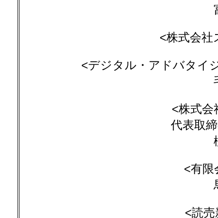
<株式会社
<デジタル・アドバタイ
<株式会
代表取締
<有限
<読売