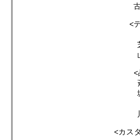
古
<
<カス