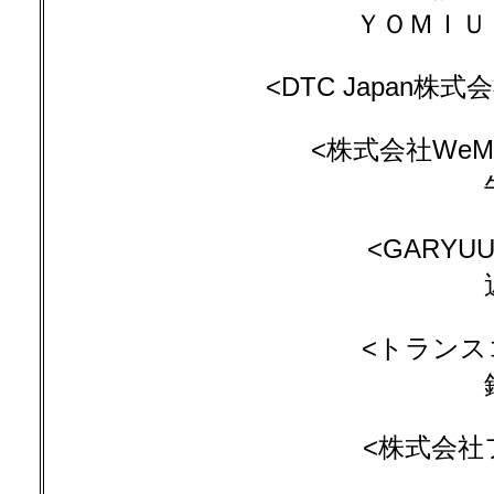
ＹＯＭＩＵ
<DTC Japan株
<株式会社WeMad
<GARYU
<トランス
<株式会社