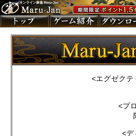
オンライン麻雀 Maru-Jan
<エグゼクテ
<プ
<デ