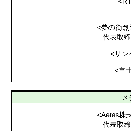
<R
<夢の街創
代表取締
<サン
<富
メ
<Aetas株式
代表取締