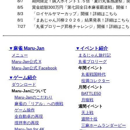
8/7
期間限定！購入ポイント１.５倍「夏の丸雀感謝祭」
8/5
賞金総額300万円「第七回全日本麻雀覇道戦」開催！
8/3
「ロイヤルサマーカップ」開催！詳細はこちら
8/1
「まあじゃん川柳２０２６」結果発表！詳細はこちら
7/27
「丸雀プロリーグ昇格チャレンジ」開催！詳細はこち
▼麻雀 Maru-Jan
▼イベント紹介
メニュー
まるじゃん旅行記
Maru-Jan公式 X
丸雀プロリーグ
Maru-Jan公式 Facebook
年間イベント
丸雀戦国時代
▼ゲーム紹介
役満コレクター
ダウンロード
月間イベント
Maru-Janについて
BATTLE50
Maru-Janのこだわり
月狼戦
麻雀の「リアル」への挑戦
週間イベント
ゲーム操作
天上戦
全自動卓の再現
週間十役
撹拌率の再現
三麻ホームランダービー
Maru-Jan for 4K