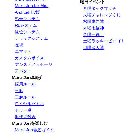
曜日イベント
Maru-Jan for Mac
月曜タッグマッチ
Android TV版
火曜チャレンジくじ
称号システム
水曜東西戦
Rt.システム
木曜七福神
段位システム
金曜三銃士
フラッグシステム
土曜ラッキービンゴ！
雀貨
日曜弐天戦
卓マット
カスタムボイス
アシストメッセージ
アバター
Maru-Jan卓紹介
採用ルール
三麻
三麻ルール
ロイヤルバトル
セット卓
麻雀点数表
Maru-Janを楽しむ
Maru-Jan徹底ガイド