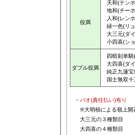
天和(テンホ
地和(チーホ
人和(レンホ
役満
緑一色(リ
大三元(ダ
小四喜(シ
四暗刻単騎
大四喜(ダ
ダブル役満
純正九蓮宝
国士無双十
・
パオ(責任払い)有り
※大明槓による嶺上開花
大三元の３種類目
大四喜の４種類目