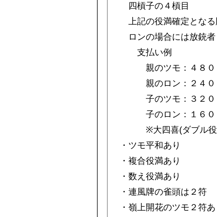
四槓子の４槓目
上記の役満確定となる
ロンの場合には放銃者
支払い例
親のツモ：４８００
親のロン：２４００
子のツモ：３２００
子のロン：１６００
※大四喜(ダブル役満
・ツモ平和あり
・複合役満あり
・数え役満あり
・連風牌の雀頭は２符
・嶺上開花のツモ２符あ