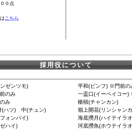
００点
は
こちら
採用役について
ンゼンツモ)
平和(ピンフ) ※門前の
門前のみ
一盃口(イーペイコー)
前のみ
槍槓(チャンカン)
發(ハツ) 中(チュン)
嶺上開花(リンシャンカ
フォンパイ)
海底撈月(ハイテイラオ
ゼハイ)
河底撈魚(ホウテイラオ