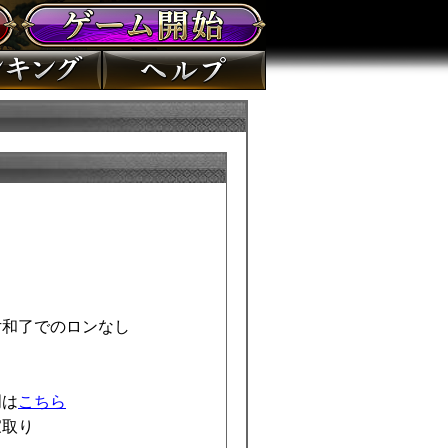
片和了でのロンなし
明は
こちら
取り