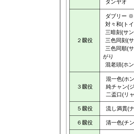
タンヤオ
ダブリー 
対々和(トイ
三暗刻(サン
２飜役
三色同刻(
三色同順(
がり
混老頭(ホン
混一色(ホ
３飜役
純チャン(
二盃口(リ
５飜役
流し満貫(
６飜役
清一色(チ