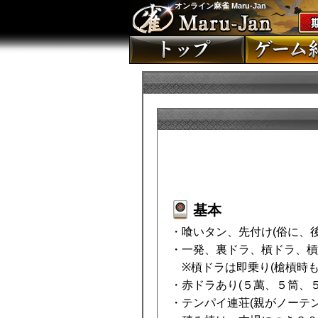
オンライン麻雀 Maru-Jan
基本
・喰いタン、先付け(俗に、後
・一発、裏ドラ、槓ドラ、槓
※槓ドラは即乗り(槍槓時も
・赤ドラあり(５萬、５筒、
・テンパイ連荘(親がノーテン