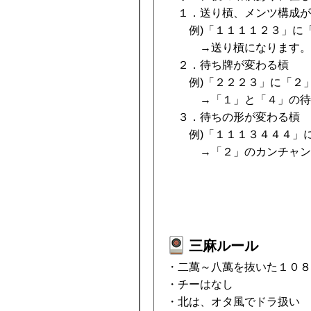
１．送り槓、メンツ構成が
例)「１１１１２３」に「
→送り槓になります。
２．待ち牌が変わる槓
例)「２２２３」に「２」
→「１」と「４」の待ち
３．待ちの形が変わる槓
例)「１１１３４４４」に
→「２」のカンチャンの
三麻ルール
・二萬～八萬を抜いた１０８
・チーはなし
・北は、オタ風でドラ扱い