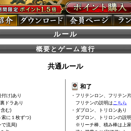
ルール
概要とゲーム進行
共通ルール
和了
付け)あり
・フリテンロン、フリテン
裏ドラあり
フリテンの説明は
こちら
含む)
・ダブロン、トリロンあり
５索に１枚ずつ)
ダブロン、トリロンの説
で流局)
※リーチ棒、積み棒は上家