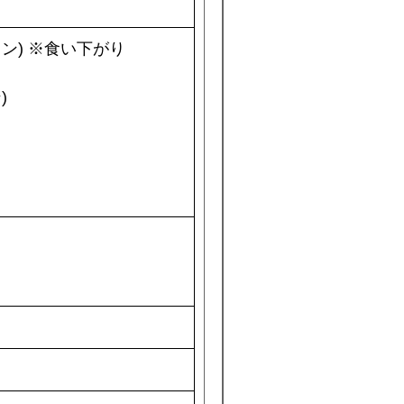
ン) ※食い下がり
り
)