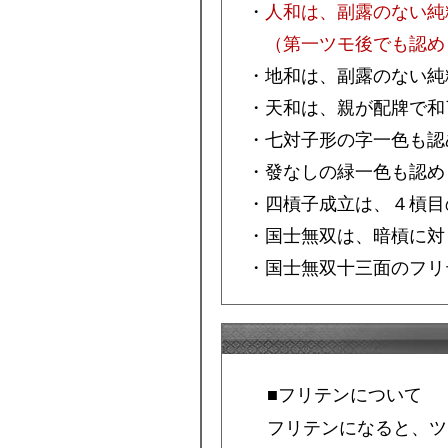
・
人和は、副露のない純
（第一ツモ後でも認め
・地和は、副露のない純
・天和は、親が配牌で和
・七対子形の字一色も認
・發なしの緑一色も認め
・四槓子成立は、４槓目
・国士無双は、暗槓に対
・国士無双十三面のフリ
■フリテンについて
フリテンになると、ツ