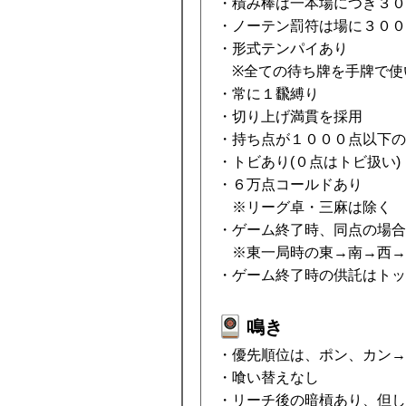
・積み棒は一本場につき３０
・ノーテン罰符は場に３００
・形式テンパイあり
※全ての待ち牌を手牌で使
・常に１飜縛り
・切り上げ満貫を採用
・持ち点が１０００点以下の
・トビあり(０点はトビ扱い)
・６万点コールドあり
※リーグ卓・三麻は除く
・ゲーム終了時、同点の場合
※東一局時の東→南→西→
・ゲーム終了時の供託はトッ
鳴き
・優先順位は、ポン、カン→
・喰い替えなし
・リーチ後の暗槓あり、但し