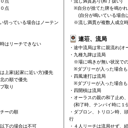
０点
・流し満貫あり(和了扱い)
０点
※自分が捨てた牌を鳴かれ
(自分が鳴いている場合は
い切っている場合はノーテン
※流し満貫が複数人成立時は
連荘、流局
時はリーチできない
・途中流局は常に親流れ(オ
・九種九牌は流局
※場に鳴きが無い状況での
※ダブリーが入った場合も
は上家(起家に近い方)優先
・四風連打は流局
北の順で優先
※ダブリーが入った場合も
プ取り
・四開槓は流局
・オーラスの親の和了止め
(和了時、テンパイ時に１位
チーの順
・ダブロン、トリロン時、頭
行
以下の場合は不可
・４人リーチは流局せず、