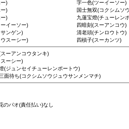
ー)
字一色(ツーイーソー)
ー)
国士無双(コクシムソウ
ー)
九蓮宝燈(チューレンポ
ューイーソー)
四暗刻(スーアンコウ)
イサンゲン)
清老頭(チンロウトウ)
ョウスーシー)
四槓子(スーカンツ)
(スーアンコウタンキ)
イスーシー)
燈(ジュンセイチューレンポートウ)
三面待ち(コクシムソウジュウサンメンマチ)
のパオ(責任払い)なし