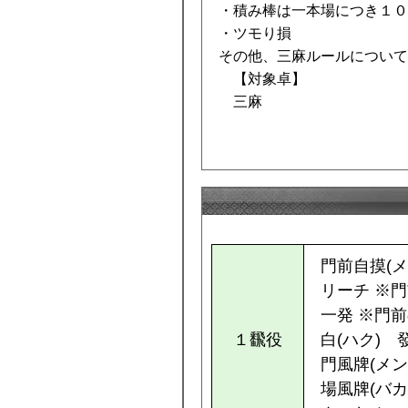
・積み棒は一本場につき１０
・ツモり損
その他、三麻ルールについて
【対象卓】
三麻
門前自摸(メ
リーチ ※
一発 ※門
１飜役
白(ハク) 
門風牌(メン
場風牌(バカ