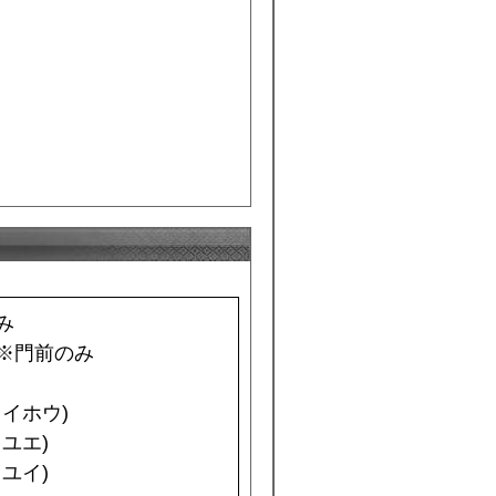
み
 ※門前のみ
イホウ)
ユエ)
ユイ)