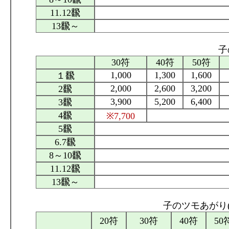
11.12飜
13飜～
子
30符
40符
50符
1,000
1,300
1,600
１飜
2,000
2,600
3,200
2飜
3,900
5,200
6,400
3飜
4飜
※7,700
5飜
6.7飜
8～10飜
11.12飜
13飜～
子のツモあがり(
20符
30符
40符
50