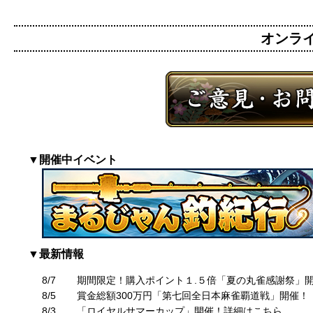
オンライン
▼開催中イベント
▼最新情報
8/7
期間限定！購入ポイント１.５倍「夏の丸雀感謝祭」
8/5
賞金総額300万円「第七回全日本麻雀覇道戦」開催！
8/3
「ロイヤルサマーカップ」開催！詳細はこちら