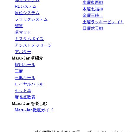
水曜東西戦
Rt.システム
木曜七福神
段位システム
金曜三銃士
フラッグシステム
土曜ラッキービンゴ！
雀貨
日曜弐天戦
卓マット
カスタムボイス
アシストメッセージ
アバター
Maru-Jan卓紹介
採用ルール
三麻
三麻ルール
ロイヤルバトル
セット卓
麻雀点数表
Maru-Janを楽しむ
Maru-Jan徹底ガイド