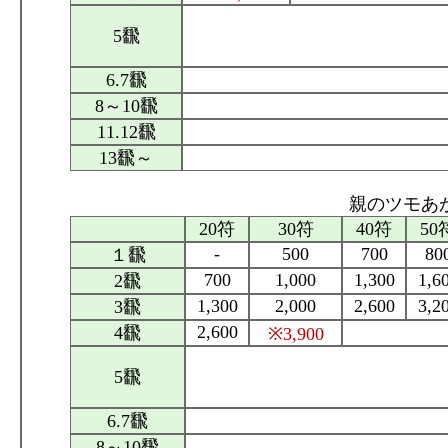
5飜
6.7飜
8～10飜
11.12飜
13飜～
親のツモあが
20符
30符
40符
50
-
500
700
80
１飜
700
1,000
1,300
1,6
2飜
1,300
2,000
2,600
3,2
3飜
2,600
4飜
※3,900
5飜
6.7飜
8～10飜