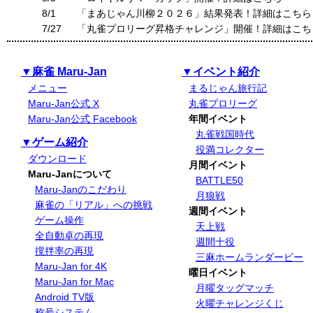
8/1
「まあじゃん川柳２０２６」結果発表！詳細はこちら
7/27
「丸雀プロリーグ昇格チャレンジ」開催！詳細はこち
▼麻雀 Maru-Jan
▼イベント紹介
メニュー
まるじゃん旅行記
Maru-Jan公式 X
丸雀プロリーグ
Maru-Jan公式 Facebook
年間イベント
丸雀戦国時代
▼ゲーム紹介
役満コレクター
ダウンロード
月間イベント
Maru-Janについて
BATTLE50
Maru-Janのこだわり
月狼戦
麻雀の「リアル」への挑戦
週間イベント
ゲーム操作
天上戦
全自動卓の再現
週間十役
撹拌率の再現
三麻ホームランダービー
Maru-Jan for 4K
曜日イベント
Maru-Jan for Mac
月曜タッグマッチ
Android TV版
火曜チャレンジくじ
称号システム