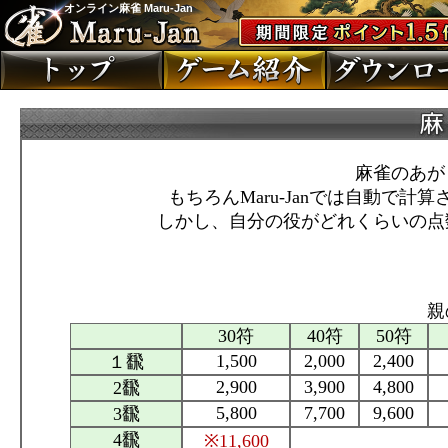
オンライン麻雀 Maru-Jan
麻雀のあが
もちろんMaru-Janでは自動で
しかし、自分の役がどれくらいの点
親
30符
40符
50符
1,500
2,000
2,400
１飜
2,900
3,900
4,800
2飜
5,800
7,700
9,600
3飜
4飜
※11,600