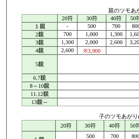
親のツモあが
20符
30符
40符
50
-
500
700
80
１飜
700
1,000
1,300
1,6
2飜
1,300
2,000
2,600
3,2
3飜
2,600
4飜
※3,900
5飜
6.7飜
8～10飜
11.12飜
13飜～
子のツモあがり(
20符
30符
40符
50
500
700
80