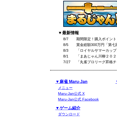
▼最新情報
8/7
期間限定！購入ポイント
8/5
賞金総額300万円「第
8/3
「ロイヤルサマーカップ
8/1
「まあじゃん川柳２０２
7/27
「丸雀プロリーグ昇格チ
▼麻雀 Maru-Jan
メニュー
Maru-Jan公式 X
Maru-Jan公式 Facebook
▼ゲーム紹介
ダウンロード