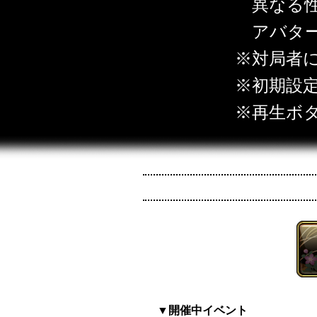
異なる
アバタ
対局者
初期設
再生ボ
▼開催中イベント